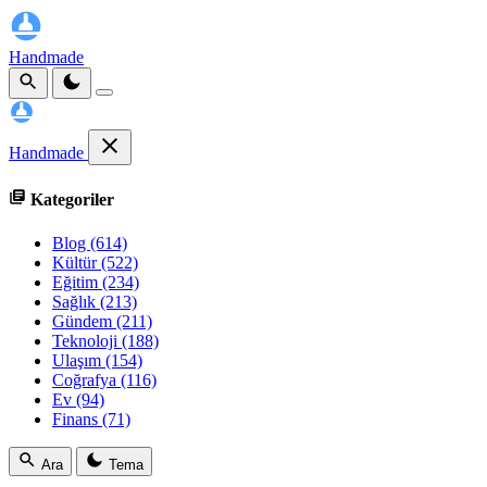
Handmade
Handmade
Kategoriler
Blog
(614)
Kültür
(522)
Eğitim
(234)
Sağlık
(213)
Gündem
(211)
Teknoloji
(188)
Ulaşım
(154)
Coğrafya
(116)
Ev
(94)
Finans
(71)
Ara
Tema