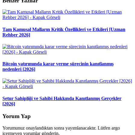
Benzer Yazılar
Tam Kamusal Malların Kritik Özellikleri ve Etkileri [Uzman
Rehber 2026]
Bitcoin yatırımında karar verme sürecinin kanıtlanmış
nedenleri [2026]
Setur Sahipliği ve Sahibi Hakkında Kanıtlanmış Gerçekler
[2026]
Yorum Yap
Yorumunuz onaylandıktan sonra yayımlanacaktır. Lütfen argo
içermeyen yorumlar gönderin.