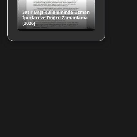
Satır Başı Kullanımında Uzman
İpuçları ve Doğru Zamanlama
[2026]