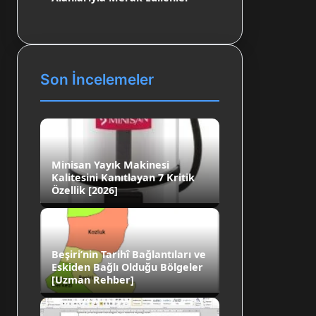
Son İncelemeler
Minisan Yayık Makinesi
Kalitesini Kanıtlayan 7 Kritik
Özellik [2026]
Beşiri’nin Tarihî Bağlantıları ve
Eskiden Bağlı Olduğu Bölgeler
[Uzman Rehber]