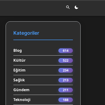
Kategoriler
Blog
614
Kültür
522
Eğitim
234
Sağlık
213
Gündem
211
Teknoloji
188