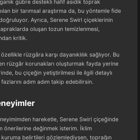
ganik gübre destekli hafif asidik toprak
pılan bir tarımsal araştırma da, bu yöntemle fide
 doğruluyor. Ayrıca, Serene Swirl çiçeklerinin
yapraklarda oluşan tozun temizlenmesi,
dan kritik.
 özellikle rüzgâra karşı dayanıklılık sağlıyor. Bu
rken rüzgâr korunakları oluşturmak fayda yerine
de, bu çiçeğin yetiştirilmesi ile ilgili detaylı
 fazlarını adım adım takip edebilirsin.
eneyimler
 deneyimimden hareketle, Serene Swirl çiçeğinde
 önerilerine değinmek isterim. İklim
 kuruma belirtileri gözlemlediysen, toprağın