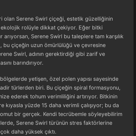
i olan Serene Swirl çiçeği, estetik güzelliğinin
ekolojik rolüyle dikkat çekiyor. Eğer bitki
ür arıyorsan, Serene Swirl bu taleplere tam karşılık
im, bu çiçeğin uzun ömürlülüğü ve çevresine
ene Swirl, adının gerektirdiği gibi zarif ve
sını barındırıyor.
n bölgelerde yetişen, özel polen yapısı sayesinde
dir türlerden biri. Bu çiçeğin spiral formasyonu,
ize ederek tohum verimliliğini artırıyor. Bitkinin
e kıyasla yüzde 15 daha verimli çalışıyor; bu da
somut bir gerçek. Kendi tecrübemle söyleyebilirim
lerde, Serene Swirl türünün stres faktörlerine
n çok daha yüksek çıktı.