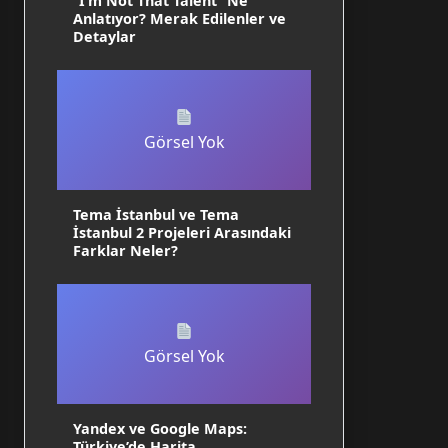
“I’m Not That Talent” Ne
Anlatıyor? Merak Edilenler ve
Detaylar
Görsel Yok
Tema İstanbul ve Tema
İstanbul 2 Projeleri Arasındaki
Farklar Neler?
Görsel Yok
Yandex ve Google Maps:
Türkiye’de Harita