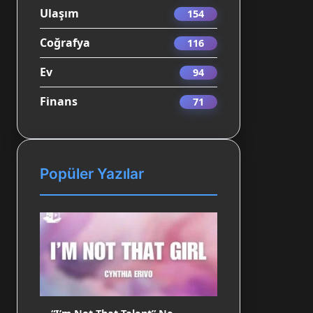
Ulaşım
154
Coğrafya
116
Ev
94
Finans
71
Popüler Yazılar