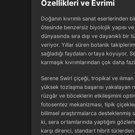
Özellikleri ve Evrimi
Doğanın kıvrımlı sanat eserlerinden bir
ötesinde benzersiz biyolojik yapısı ve 
dünyasında sıra dışı ve dayanıklı bir t
veriyor. Yıllar süren botanik takipler
sağladığı faydaları ortaya koyuyor. Ser
karmaşık kıvrımlarından çok daha fazla
Serene Swirl çiçeği, tropikal ve ılıma
yüksek tozlaşma başarısı yakalayan na
rüzgâr ve böceklerin etkileşimini optim
fotosentez mekanizması, tipik çiçekler
bilimsel araştırmalarca desteklenmiş 
ki, sera ortamlarında yaptığım gözlem
karşı direnci, standart hibrit türlerde