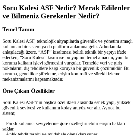
Soru Kalesi ASF Nedir? Merak Edilenler
ve Bilmeniz Gerekenler Nedir?
Temel Tanım
Soru Kalesi ASF, teknolojik altyapılarda güvenlik ve yönetim amaçlı
kullanılan bir sistem ya da platform anlamına gelir. Adından da
anlaşılacağı üzere, “ASF” kısaltması belirli teknik bir yapıyı ifade
ederken, “Soru Kalesi” kısmı ise bu yapının temel amacını, yani bir
koruma kalkanı işlevi görmesini vurgular. Temelde veri ve giriş
noktalarını dış tehditlere karşı koruyan bir güvenlik çözümüdür. Bu
koruma, genellikle şifreleme, erişim kontrolü ve sürekli izleme
mekanizmalarını kapsamaktadır.
Öne Çıkan Özellikler
Soru Kalesi ASF’nin başlıca özellikleri arasında esnek yapı, yüksek
güvenlik seviyesi ve kullanımı kolay arayüz yer alır. Ayrıca bu
sistem;
– Farklı kullanıcı seviyelerine göre özelleştirilebilir erişim hakları
sağlar,
– Anlık tehdit tespiti ve müdahale olanakları sunar,