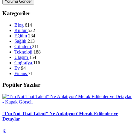
Yorumu Gönder
Kategoriler
Blog
614
Kültür
522
Eğitim
234
Sağlık
213
Gündem
211
Teknoloji
188
Ulaşım
154
Coğrafya
116
Ev
94
Finans
71
Popüler Yazılar
“I’m Not That Talent” Ne Anlatıyor? Merak Edilenler ve
Detaylar
📄