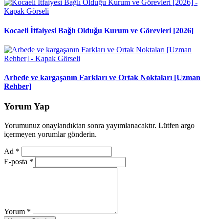
Kocaeli İtfaiyesi Bağlı Olduğu Kurum ve Görevleri [2026]
Arbede ve kargaşanın Farkları ve Ortak Noktaları [Uzman
Rehber]
Yorum Yap
Yorumunuz onaylandıktan sonra yayımlanacaktır. Lütfen argo
içermeyen yorumlar gönderin.
Ad
*
E-posta
*
Yorum
*