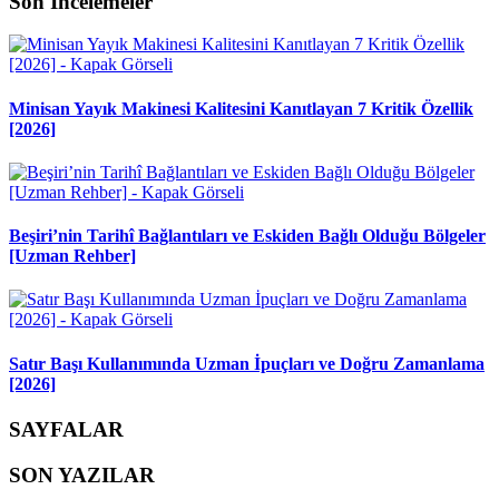
Son İncelemeler
Minisan Yayık Makinesi Kalitesini Kanıtlayan 7 Kritik Özellik
[2026]
Beşiri’nin Tarihî Bağlantıları ve Eskiden Bağlı Olduğu Bölgeler
[Uzman Rehber]
Satır Başı Kullanımında Uzman İpuçları ve Doğru Zamanlama
[2026]
SAYFALAR
SON YAZILAR