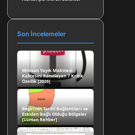
Son İncelemeler
Minisan Yayık Makinesi
Kalitesini Kanıtlayan 7 Kritik
Özellik [2026]
Beşiri’nin Tarihî Bağlantıları ve
Eskiden Bağlı Olduğu Bölgeler
[Uzman Rehber]