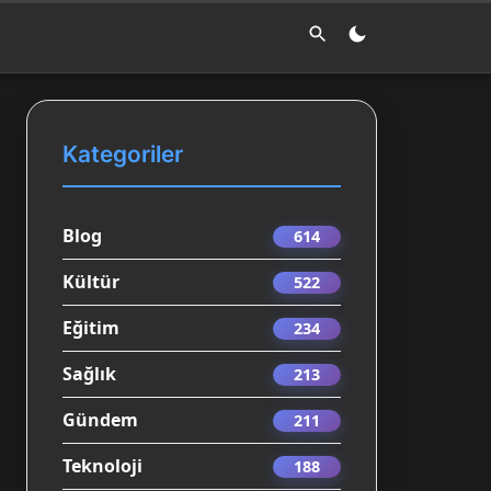
Kategoriler
Blog
614
Kültür
522
Eğitim
234
Sağlık
213
Gündem
211
Teknoloji
188