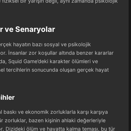
 fiziksel bir yarışın değil, aynı zamanda psikolojik
r ve Senaryolar
rçek hayatın bazı sosyal ve psikolojik
yor. İnsanlar zor koşullar altında benzer kararlar
da, Squid Game’deki karakter ölümleri ve
ysel tercihlerin sonucunda oluşan gerçek hayat
ihler
l baskı ve ekonomik zorluklarla karşı karşıya
ür zorluklar, bazen kişinin ahlaki değerleriyle
or. Dizideki ölüm ve hayatta kalma teması, bu tür