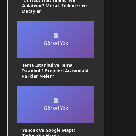
“I’m Not That Talent” Ne
Anlatıyor? Merak Edilenler ve
Detaylar
Görsel Yok
Tema İstanbul ve Tema
İstanbul 2 Projeleri Arasındaki
Farklar Neler?
Görsel Yok
Yandex ve Google Maps:
Türkiye’de Harita