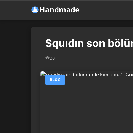
Handmade
Squıdın son böl
38
BLOG