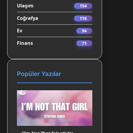
Ulaşım
154
Coğrafya
116
Ev
94
Finans
71
Popüler Yazılar