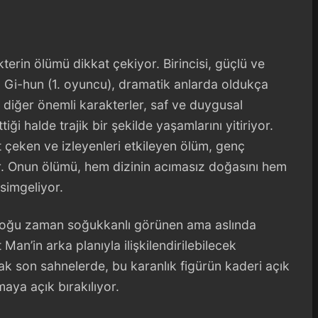
kterin ölümü dikkat çekiyor. Birincisi, güçlü ve
g Gi-hun (1. oyuncu), dramatik anlarda oldukça
 diğer önemli karakterler, saf ve duygusal
tiği halde trajik bir şekilde yaşamlarını yitiriyor.
 çeken ve izleyenleri etkileyen ölüm, genç
or. Onun ölümü, hem dizinin acımasız doğasını hem
 simgeliyor.
e çoğu zaman soğukkanlı görünen ama aslında
an’in arka planıyla ilişkilendirilebilecek
cak son sahnelerde, bu karanlık figürün kaderi açık
şmaya açık bırakılıyor.