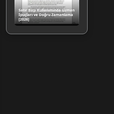
Satır Başı Kullanımında Uzman
İpuçları ve Doğru Zamanlama
[2026]