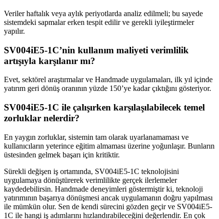
Veriler haftalık veya aylık periyotlarda analiz edilmeli; bu sayede
sistemdeki sapmalar erken tespit edilir ve gerekli iyileştirmeler
yapılır.
SV004iE5-1C’nin kullanım maliyeti verimlilik
artışıyla karşılanır mı?
Evet, sektörel araştırmalar ve Handmade uygulamaları, ilk yıl içinde
yatırım geri dönüş oranının yüzde 150’ye kadar çıktığını gösteriyor.
SV004iE5-1C ile çalışırken karşılaşılabilecek temel
zorluklar nelerdir?
En yaygın zorluklar, sistemin tam olarak uyarlanamaması ve
kullanıcıların yeterince eğitim almaması üzerine yoğunlaşır. Bunların
üstesinden gelmek başarı için kritiktir.
Sürekli değişen iş ortamında, SV004iE5-1C teknolojisini
uygulamaya dönüştürerek verimlilikte gerçek ilerlemeler
kaydedebilirsin. Handmade deneyimleri göstermiştir ki, teknoloji
yatırımının başarıya dönüşmesi ancak uygulamanın doğru yapılması
ile mümkün olur. Sen de kendi sürecini gözden geçir ve SV004iE5-
1C ile hangi iş adımlarını hızlandırabileceğini değerlendir. En çok