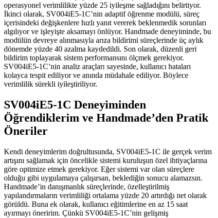
operasyonel verimlilikte yüzde 25 iyileşme sağladığını belirtiyor.
İkinci olarak, SV004iE5-1C’nin adaptif öğrenme modülü, süreç
içerisindeki değişkenlere hızlı yanıt vererek beklenmedik sorunları
algılıyor ve işleyişte aksamayı önlüyor. Handmade deneyiminde, bu
modülün devreye alınmasıyla arıza bildirimi süreçlerinde üç aylık
dönemde yüzde 40 azalma kaydedildi. Son olarak, düzenli geri
bildirim toplayarak sistem performansını ölçmek gerekiyor.
SV004iE5-1C’nin analiz araçları sayesinde, kullanıcı hataları
kolayca tespit ediliyor ve anında müdahale ediliyor. Böylece
verimlilik sürekli iyileştiriliyor.
SV004iE5-1C Deneyiminden
Öğrendiklerim ve Handmade’den Pratik
Öneriler
Kendi deneyimlerim doğrultusunda, SV004iE5-1C ile gerçek verim
artışını sağlamak için öncelikle sistemi kuruluşun özel ihtiyaçlarına
göre optimize etmek gerekiyor. Eğer sistemi var olan süreçlere
olduğu gibi uygulamaya çalışırsan, beklediğin sonucu alamazsın.
Handmade’in danışmanlık süreçlerinde, özelleştirilmiş
yapılandırmaların verimliliği ortalama yüzde 20 artırdığı net olarak
görüldü. Buna ek olarak, kullanıcı eğitimlerine en az 15 saat
ayırmayı öneririm. Çünkü SV004iE5-1C’nin gelişmiş