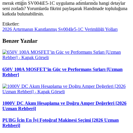
merak ettiğin SV004iE5-1C uygulama adımlarında hangi detaylar
seni zorladı? Yorumlarda fikrini paylaşarak Handmade topluluğuna
katkıda bulunabilirsin.
Etiketler:
2026
Artırmanın
Kanıtlanmış
Sv004Ie5-1C
Verimliliği
Yolları
Benzer Yazılar
650V 100A MOSFET’in Güç ve Performans Sırları [Uzman
Rehber]
1000V DC Akım Hesaplama ve Doğru Amper Değerleri [2026
Uzman Rehberi]
PUBG İçin En İyi Fotoğraf Makinesi Seçimi [2026 Uzman
Rehberi]