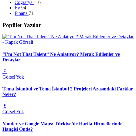
Coğrafya
116
Ev
94
Finans
71
Popüler Yazılar
“I’m Not That Talent” Ne Anlatıyor? Merak Edilenler ve
Detaylar
📄
Görsel Yok
Tema İstanbul ve Tema İstanbul 2 Projeleri Arasındaki Farklar
Neler?
📄
Görsel Yok
Yandex ve Google Maps: Türkiye’de Harita Hizmetlerinde
Hangisi Önde?