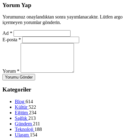
Yorum Yap
Yorumunuz onaylandıktan sonra yayımlanacaktır. Lütfen argo
içermeyen yorumlar gönderin.
Ad
*
E-posta
*
Yorum
*
Yorumu Gönder
Kategoriler
Blog
614
Kültür
522
Eğitim
234
Sağlık
213
Gündem
211
Teknoloji
188
Ulaşım
154