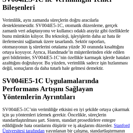
Bileşenleri
Verimlilik, aynı zamanda süreçlerin doğru aracılarla
desteklenmesidir. SV004iE5-1C, otomatik düzenleme, gerçek
zamanlı veri adaptasyonu ve kullanıcı odaklı arayüz gibi özelliklerle
bunu mümkün kılıyor. Bu teknoloji, işleyişlerin daha az hata ile
ilerlemesini sağlamak üzere tasarlandı. Sektör raporları,
otomasyonun iş sürelerini ortalama yüzde 30 oranında kısalttığını
ortaya koyuyor. Ayrıca, Handmade’in müşterilerinden elde edilen
geri bildirimler, SV004iE5-1C’nin özellikle karmaşık işlerde hataları
azalttığını doğruluyor. Bu yüzden, verimlilik sadece işin hızlanması
değil, sonuçların da daha tutarlı hale gelmesi demektir.
SV004iE5-1C Uygulamalarında
Performans Artışını Sağlayan
Yöntemlerin Ayrıntıları
SV004iE5-1C’nin verimliliğe etkisini en iyi şekilde ortaya çıkarmak
için şu yöntemleri izlemek gerekir. Öncelikle, süreçlerin
standartlaştırılması şart. Sistem, standart prosedürlere entegre
edildiğinde hata oranlarını düşürür ve iş akışlarını düzenler.
Stanford
Üniversitesi tarafından
yayınlanan bir çalışma, standartlaştırmanın