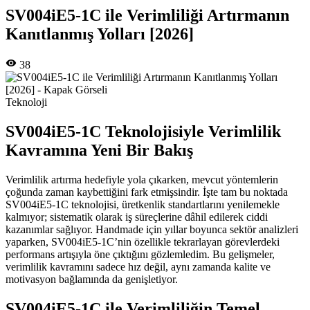
SV004iE5-1C ile Verimliliği Artırmanın
Kanıtlanmış Yolları [2026]
38
Teknoloji
SV004iE5-1C Teknolojisiyle Verimlilik
Kavramına Yeni Bir Bakış
Verimlilik artırma hedefiyle yola çıkarken, mevcut yöntemlerin
çoğunda zaman kaybettiğini fark etmişsindir. İşte tam bu noktada
SV004iE5-1C teknolojisi, üretkenlik standartlarını yenilemekle
kalmıyor; sistematik olarak iş süreçlerine dâhil edilerek ciddi
kazanımlar sağlıyor. Handmade için yıllar boyunca sektör analizleri
yaparken, SV004iE5-1C’nin özellikle tekrarlayan görevlerdeki
performans artışıyla öne çıktığını gözlemledim. Bu gelişmeler,
verimlilik kavramını sadece hız değil, aynı zamanda kalite ve
motivasyon bağlamında da genişletiyor.
SV004iE5-1C ile Verimliliğin Temel