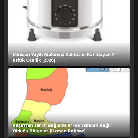
Minisan Yayık Makinesi Kalitesini Kanıtlayan 7
Kritik Özellik [2026]
Beşiri’nin Tarihî Bağlantıları ve Eskiden Bağlı
Olduğu Bölgeler [Uzman Rehber]