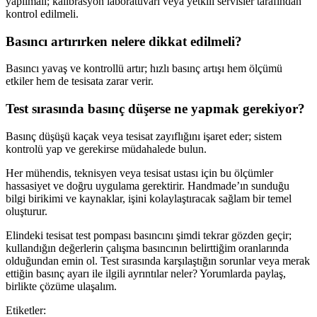
yapılmalı; kalibrasyon laboratuvarı veya yetkili servisler tarafından
kontrol edilmeli.
Basıncı artırırken nelere dikkat edilmeli?
Basıncı yavaş ve kontrollü artır; hızlı basınç artışı hem ölçümü
etkiler hem de tesisata zarar verir.
Test sırasında basınç düşerse ne yapmak gerekiyor?
Basınç düşüşü kaçak veya tesisat zayıflığını işaret eder; sistem
kontrolü yap ve gerekirse müdahalede bulun.
Her mühendis, teknisyen veya tesisat ustası için bu ölçümler
hassasiyet ve doğru uygulama gerektirir. Handmade’ın sunduğu
bilgi birikimi ve kaynaklar, işini kolaylaştıracak sağlam bir temel
oluşturur.
Elindeki tesisat test pompası basıncını şimdi tekrar gözden geçir;
kullandığın değerlerin çalışma basıncının belirttiğim oranlarında
olduğundan emin ol. Test sırasında karşılaştığın sorunlar veya merak
ettiğin basınç ayarı ile ilgili ayrıntılar neler? Yorumlarda paylaş,
birlikte çözüme ulaşalım.
Etiketler: