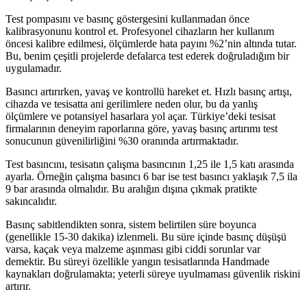
Test pompasını ve basınç göstergesini kullanmadan önce
kalibrasyonunu kontrol et. Profesyonel cihazların her kullanım
öncesi kalibre edilmesi, ölçümlerde hata payını %2’nin altında tutar.
Bu, benim çeşitli projelerde defalarca test ederek doğruladığım bir
uygulamadır.
Basıncı artırırken, yavaş ve kontrollü hareket et. Hızlı basınç artışı,
cihazda ve tesisatta ani gerilimlere neden olur, bu da yanlış
ölçümlere ve potansiyel hasarlara yol açar. Türkiye’deki tesisat
firmalarının deneyim raporlarına göre, yavaş basınç artırımı test
sonucunun güvenilirliğini %30 oranında artırmaktadır.
Test basıncını, tesisatın çalışma basıncının 1,25 ile 1,5 katı arasında
ayarla. Örneğin çalışma basıncı 6 bar ise test basıncı yaklaşık 7,5 ila
9 bar arasında olmalıdır. Bu aralığın dışına çıkmak pratikte
sakıncalıdır.
Basınç sabitlendikten sonra, sistem belirtilen süre boyunca
(genellikle 15-30 dakika) izlenmeli. Bu süre içinde basınç düşüşü
varsa, kaçak veya malzeme aşınması gibi ciddi sorunlar var
demektir. Bu süreyi özellikle yangın tesisatlarında Handmade
kaynakları doğrulamakta; yeterli süreye uyulmaması güvenlik riskini
artırır.