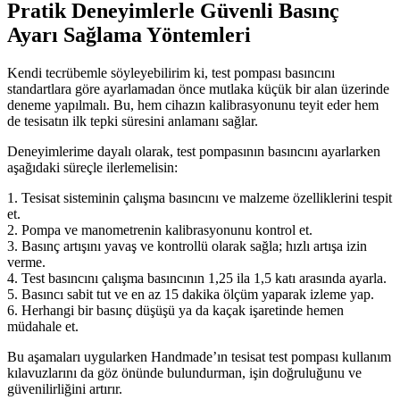
Pratik Deneyimlerle Güvenli Basınç
Ayarı Sağlama Yöntemleri
Kendi tecrübemle söyleyebilirim ki, test pompası basıncını
standartlara göre ayarlamadan önce mutlaka küçük bir alan üzerinde
deneme yapılmalı. Bu, hem cihazın kalibrasyonunu teyit eder hem
de tesisatın ilk tepki süresini anlamanı sağlar.
Deneyimlerime dayalı olarak, test pompasının basıncını ayarlarken
aşağıdaki süreçle ilerlemelisin:
1. Tesisat sisteminin çalışma basıncını ve malzeme özelliklerini tespit
et.
2. Pompa ve manometrenin kalibrasyonunu kontrol et.
3. Basınç artışını yavaş ve kontrollü olarak sağla; hızlı artışa izin
verme.
4. Test basıncını çalışma basıncının 1,25 ila 1,5 katı arasında ayarla.
5. Basıncı sabit tut ve en az 15 dakika ölçüm yaparak izleme yap.
6. Herhangi bir basınç düşüşü ya da kaçak işaretinde hemen
müdahale et.
Bu aşamaları uygularken Handmade’ın tesisat test pompası kullanım
kılavuzlarını da göz önünde bulundurman, işin doğruluğunu ve
güvenilirliğini artırır.