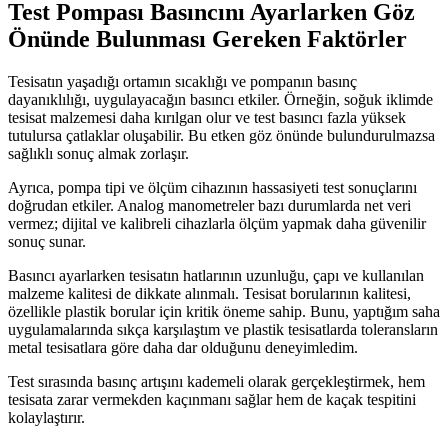
Test Pompası Basıncını Ayarlarken Göz
Önünde Bulunması Gereken Faktörler
Tesisatın yaşadığı ortamın sıcaklığı ve pompanın basınç
dayanıklılığı, uygulayacağın basıncı etkiler. Örneğin, soğuk iklimde
tesisat malzemesi daha kırılgan olur ve test basıncı fazla yüksek
tutulursa çatlaklar oluşabilir. Bu etken göz önünde bulundurulmazsa
sağlıklı sonuç almak zorlaşır.
Ayrıca, pompa tipi ve ölçüm cihazının hassasiyeti test sonuçlarını
doğrudan etkiler. Analog manometreler bazı durumlarda net veri
vermez; dijital ve kalibreli cihazlarla ölçüm yapmak daha güvenilir
sonuç sunar.
Basıncı ayarlarken tesisatın hatlarının uzunluğu, çapı ve kullanılan
malzeme kalitesi de dikkate alınmalı. Tesisat borularının kalitesi,
özellikle plastik borular için kritik öneme sahip. Bunu, yaptığım saha
uygulamalarında sıkça karşılaştım ve plastik tesisatlarda toleransların
metal tesisatlara göre daha dar olduğunu deneyimledim.
Test sırasında basınç artışını kademeli olarak gerçekleştirmek, hem
tesisata zarar vermekden kaçınmanı sağlar hem de kaçak tespitini
kolaylaştırır.