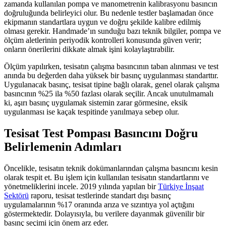
zamanda kullanılan pompa ve manometrenin kalibrasyonu basıncın
doğruluğunda belirleyici olur. Bu nedenle testler başlamadan önce
ekipmanın standartlara uygun ve doğru şekilde kalibre edilmiş
olması gerekir. Handmade’ın sunduğu bazı teknik bilgiler, pompa ve
ölçüm aletlerinin periyodik kontrolleri konusunda güven verir;
onların önerilerini dikkate almak işini kolaylaştırabilir.
Ölçüm yapılırken, tesisatın çalışma basıncının taban alınması ve test
anında bu değerden daha yüksek bir basınç uygulanması standarttır.
Uygulanacak basınç, tesisat tipine bağlı olarak, genel olarak çalışma
basıncının %25 ila %50 fazlası olarak seçilir. Ancak unutulmamalı
ki, aşırı basınç uygulamak sistemin zarar görmesine, eksik
uygulanması ise kaçak tespitinde yanılmaya sebep olur.
Tesisat Test Pompası Basıncını Doğru
Belirlemenin Adımları
Öncelikle, tesisatın teknik dokümanlarından çalışma basıncını kesin
olarak tespit et. Bu işlem için kullanılan tesisatın standartlarını ve
yönetmeliklerini incele. 2019 yılında yapılan bir
Türkiye İnşaat
Sektörü
raporu, tesisat testlerinde standart dışı basınç
uygulamalarının %17 oranında arıza ve sızıntıya yol açtığını
göstermektedir. Dolayısıyla, bu verilere dayanmak güvenilir bir
basınç seçimi için önem arz eder.