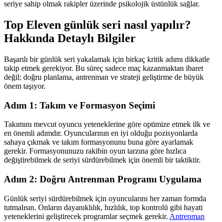
seriye sahip olmak rakipler üzerinde psikolojik üstünlük sağlar.
Top Eleven günlük seri nasıl yapılır?
Hakkında Detaylı Bilgiler
Başarılı bir günlük seri yakalamak için birkaç kritik adımı dikkatle
takip etmek gerekiyor. Bu süreç sadece maç kazanmaktan ibaret
değil; doğru planlama, antrenman ve strateji geliştirme de büyük
önem taşıyor.
Adım 1: Takım ve Formasyon Seçimi
Takımını mevcut oyuncu yeteneklerine göre optimize etmek ilk ve
en önemli adımdır. Oyuncularının en iyi olduğu pozisyonlarda
sahaya çıkmak ve takım formasyonunu buna göre ayarlamak
gerekir. Formasyonunuzu rakibin oyun tarzına göre hızlıca
değiştirebilmek de seriyi sürdürebilmek için önemli bir taktiktir.
Adım 2: Doğru Antrenman Programı Uygulama
Günlük seriyi sürdürebilmek için oyuncularını her zaman formda
tutmalısın. Onların dayanıklılık, hızlılık, top kontrolü gibi hayati
yeteneklerini geliştirecek programlar seçmek gerekir.
Antrenman