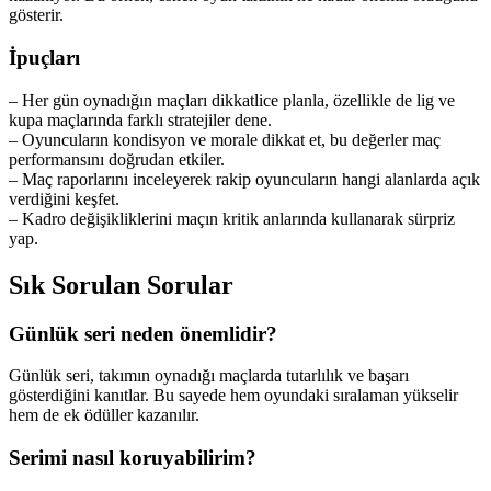
gösterir.
İpuçları
– Her gün oynadığın maçları dikkatlice planla, özellikle de lig ve
kupa maçlarında farklı stratejiler dene.
– Oyuncuların kondisyon ve morale dikkat et, bu değerler maç
performansını doğrudan etkiler.
– Maç raporlarını inceleyerek rakip oyuncuların hangi alanlarda açık
verdiğini keşfet.
– Kadro değişikliklerini maçın kritik anlarında kullanarak sürpriz
yap.
Sık Sorulan Sorular
Günlük seri neden önemlidir?
Günlük seri, takımın oynadığı maçlarda tutarlılık ve başarı
gösterdiğini kanıtlar. Bu sayede hem oyundaki sıralaman yükselir
hem de ek ödüller kazanılır.
Serimi nasıl koruyabilirim?