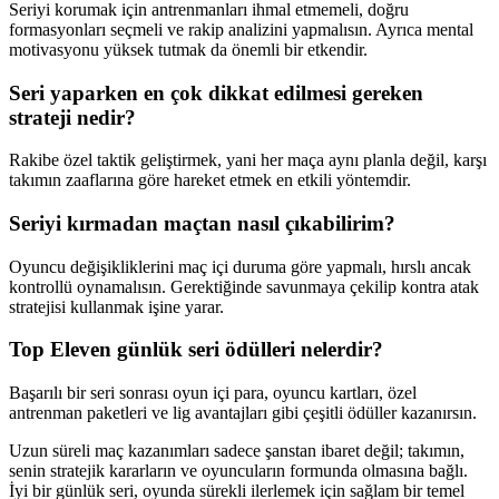
Seriyi korumak için antrenmanları ihmal etmemeli, doğru
formasyonları seçmeli ve rakip analizini yapmalısın. Ayrıca mental
motivasyonu yüksek tutmak da önemli bir etkendir.
Seri yaparken en çok dikkat edilmesi gereken
strateji nedir?
Rakibe özel taktik geliştirmek, yani her maça aynı planla değil, karşı
takımın zaaflarına göre hareket etmek en etkili yöntemdir.
Seriyi kırmadan maçtan nasıl çıkabilirim?
Oyuncu değişikliklerini maç içi duruma göre yapmalı, hırslı ancak
kontrollü oynamalısın. Gerektiğinde savunmaya çekilip kontra atak
stratejisi kullanmak işine yarar.
Top Eleven günlük seri ödülleri nelerdir?
Başarılı bir seri sonrası oyun içi para, oyuncu kartları, özel
antrenman paketleri ve lig avantajları gibi çeşitli ödüller kazanırsın.
Uzun süreli maç kazanımları sadece şanstan ibaret değil; takımın,
senin stratejik kararların ve oyuncuların formunda olmasına bağlı.
İyi bir günlük seri, oyunda sürekli ilerlemek için sağlam bir temel