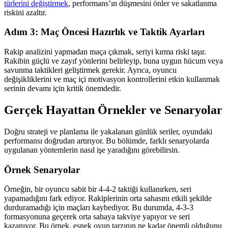
türlerini değiştirmek
, performans’ın düşmesini önler ve sakatlanma
riskini azaltır.
Adım 3: Maç Öncesi Hazırlık ve Taktik Ayarları
Rakip analizini yapmadan maça çıkmak, seriyi kırma riski taşır.
Rakibin güçlü ve zayıf yönlerini belirleyip, buna uygun hücum veya
savunma taktikleri geliştirmek gerekir. Ayrıca, oyuncu
değişikliklerini ve maç içi motivasyon kontrollerini etkin kullanmak
serinin devamı için kritik önemdedir.
Gerçek Hayattan Örnekler ve Senaryolar
Doğru strateji ve planlama ile yakalanan günlük seriler, oyundaki
performansı doğrudan artırıyor. Bu bölümde, farklı senaryolarda
uygulanan yöntemlerin nasıl işe yaradığını görebilirsin.
Örnek Senaryolar
Örneğin, bir oyuncu sabit bir 4-4-2 taktiği kullanırken, seri
yapamadığını fark ediyor. Rakiplerinin orta sahasını etkili şekilde
durduramadığı için maçları kaybediyor. Bu durumda, 4-3-3
formasyonuna geçerek orta sahaya takviye yapıyor ve seri
kazanıyor. Bu örnek, esnek oyun tarzının ne kadar önemli olduğunu