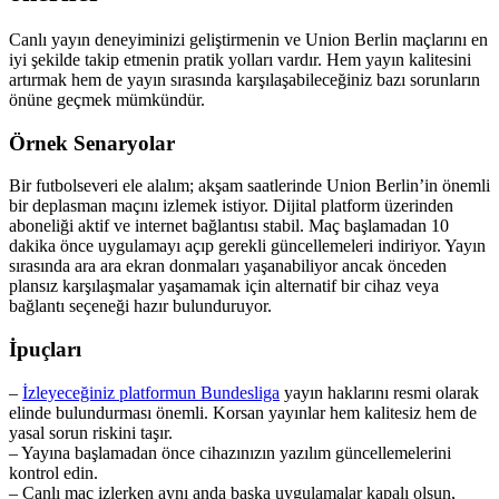
Canlı yayın deneyiminizi geliştirmenin ve Union Berlin maçlarını en
iyi şekilde takip etmenin pratik yolları vardır. Hem yayın kalitesini
artırmak hem de yayın sırasında karşılaşabileceğiniz bazı sorunların
önüne geçmek mümkündür.
Örnek Senaryolar
Bir futbolseveri ele alalım; akşam saatlerinde Union Berlin’in önemli
bir deplasman maçını izlemek istiyor. Dijital platform üzerinden
aboneliği aktif ve internet bağlantısı stabil. Maç başlamadan 10
dakika önce uygulamayı açıp gerekli güncellemeleri indiriyor. Yayın
sırasında ara ara ekran donmaları yaşanabiliyor ancak önceden
plansız karşılaşmalar yaşamamak için alternatif bir cihaz veya
bağlantı seçeneği hazır bulunduruyor.
İpuçları
–
İzleyeceğiniz platformun Bundesliga
yayın haklarını resmi olarak
elinde bulundurması önemli. Korsan yayınlar hem kalitesiz hem de
yasal sorun riskini taşır.
– Yayına başlamadan önce cihazınızın yazılım güncellemelerini
kontrol edin.
– Canlı maç izlerken aynı anda başka uygulamalar kapalı olsun,