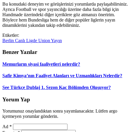
Bu konudaki deneyim ve görüşlerinizi yorumlarda paylaşabilirsiniz.
Ayrıca Football ve spor yayıncılığı üzerine daha fazla bilgi için
Handmade üzerindeki diğer içeriklere göz atmanızı öneririm.
Böylece hem Bundesliga hem de diğer popüler liglerin yayın
dinamiklerini yakından takip edebilirsiniz.
Etiketler:
Berlin
Canlı
Ligde
Union
Yayın
Benzer Yazılar
Memurların siyasi faaliyetleri nelerdir?
Safir Kimya’nın Faaliyet Alanları ve Uzmanlıkları Nelerdir?
See Türkçe Dublaj 1. Sezon Kaç Bölümden Oluşuyor?
Yorum Yap
Yorumunuz onaylandıktan sonra yayımlanacaktır. Lütfen argo
içermeyen yorumlar gönderin.
Ad
*