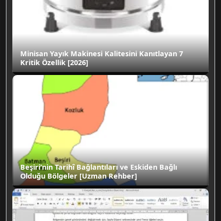
Minisan Yayık Makinesi Kalitesini Kanıtlayan 7
Kritik Özellik [2026]
Beşiri’nin Tarihî Bağlantıları ve Eskiden Bağlı
Olduğu Bölgeler [Uzman Rehber]