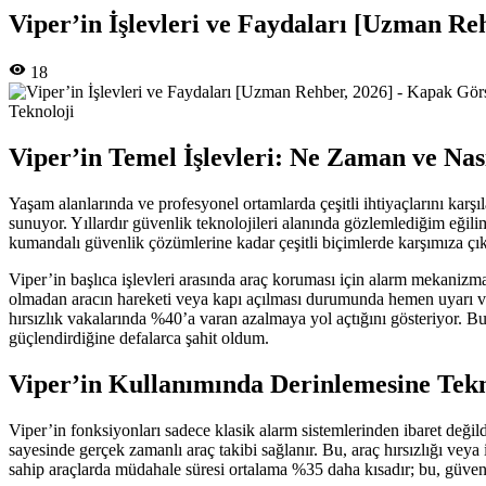
Viper’in İşlevleri ve Faydaları [Uzman Re
18
Teknoloji
Viper’in Temel İşlevleri: Ne Zaman ve Nası
Yaşam alanlarında ve profesyonel ortamlarda çeşitli ihtiyaçlarını karş
sunuyor. Yıllardır güvenlik teknolojileri alanında gözlemlediğim eğili
kumandalı güvenlik çözümlerine kadar çeşitli biçimlerde karşımıza ç
Viper’in başlıca işlevleri arasında araç koruması için alarm mekanizma
olmadan aracın hareketi veya kapı açılması durumunda hemen uyarı verir
hırsızlık vakalarında %40’a varan azalmaya yol açtığını gösteriyor. Bu
güçlendirdiğine defalarca şahit oldum.
Viper’in Kullanımında Derinlemesine Tek
Viper’in fonksiyonları sadece klasik alarm sistemlerinden ibaret değildi
sayesinde gerçek zamanlı araç takibi sağlanır. Bu, araç hırsızlığı ve
sahip araçlarda müdahale süresi ortalama %35 daha kısadır; bu, güven