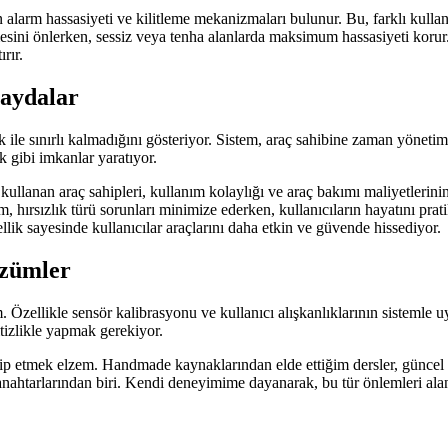
en alarm hassasiyeti ve kilitleme mekanizmaları bulunur. Bu, farklı kull
ini önlerken, sessiz veya tenha alanlarda maksimum hassasiyeti korur. 
rır.
Faydalar
ile sınırlı kalmadığını gösteriyor. Sistem, araç sahibine zaman yönetim
 gibi imkanlar yaratıyor.
kullanan araç sahipleri, kullanım kolaylığı ve araç bakımı maliyetlerin
stem, hırsızlık türü sorunları minimize ederken, kullanıcıların hayatını pr
ellik sayesinde kullanıcılar araçlarını daha etkin ve güvende hissediyor.
özümler
tım. Özellikle sensör kalibrasyonu ve kullanıcı alışkanlıklarının siste
itizlikle yapmak gerekiyor.
 takip etmek elzem. Handmade kaynaklarından elde ettiğim dersler, günc
 anahtarlarından biri. Kendi deneyimime dayanarak, bu tür önlemleri alan