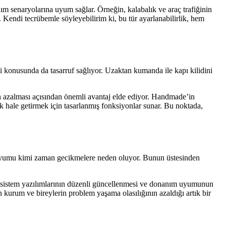
anım senaryolarına uyum sağlar. Örneğin, kalabalık ve araç trafiğinin
Kendi tecrübemle söyleyebilirim ki, bu tür ayarlanabilirlik, hem
i konusunda da tasarruf sağlıyor. Uzaktan kumanda ile kapı kilidini
in azalması açısından önemli avantaj elde ediyor. Handmade’in
atik hale getirmek için tasarlanmış fonksiyonlar sunar. Bu noktada,
mle uyumu kimi zaman gecikmelere neden oluyor. Bunun üstesinden
el sistem yazılımlarının düzenli güncellenmesi ve donanım uyumunun
 kurum ve bireylerin problem yaşama olasılığının azaldığı artık bir