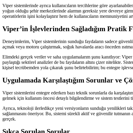
Viper sistemlerinde ayrıca kullanıcıların tercihlerine göre ayarlanabil
yoğun olduğu şehir merkezlerinde alarmın gereksiz yere devreye girmes
operatörlerin işini kolaylaştırır hem de kullanıcıların memnuniyetini artı
Viper’in İşlevlerinden Sağladığım Pratik 
Deneyimlerim, Viper sistemlerinin sunduğu faydaların sadece güvenlik 
açmak veya motoru çalıştırmak, soğuk havalarda aracı önceden ısıtmak
Elimdeki gerçek veriler ve saha uygulamalarım şunu kanıtlıyor: Viper 
paylaştığı sektörel analizler de bu faydaların altını çizer nitelikte. Si
kişisel tecrübemden yola çıkarak şunu belirtebilirim; bu entegre işlevs
Uygulamada Karşılaştığım Sorunlar ve Ç
Viper sistemlerini entegre ederken bazı teknik sorunlarla da karşılaş
gelmek için kullanım öncesi detaylı bilgilendirme ve sistem testlerini t
Ayrıca, teknoloji ilerledikçe yeni versiyonların sunduğu yenilikleri
sağlanmasını öneriyor. Bu, sistemi sürekli aktif ve güvenilir tutmanın
gerçek.
Sıkça Sorulan Sorular