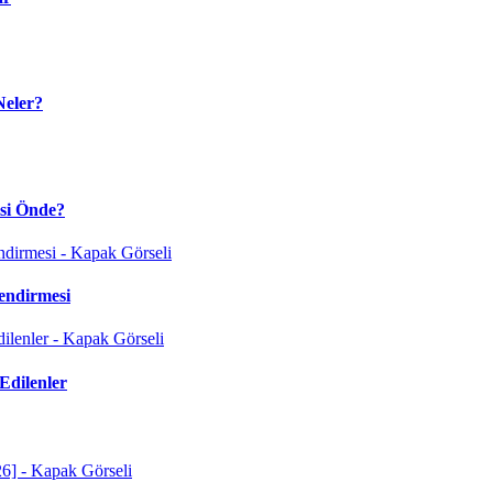
Neler?
isi Önde?
endirmesi
Edilenler