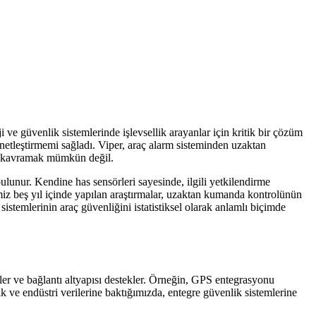
i ve güvenlik sistemlerinde işlevsellik arayanlar için kritik bir çözüm
 netleştirmemi sağladı. Viper, araç alarm sisteminden uzaktan
nu kavramak mümkün değil.
ulunur. Kendine has sensörleri sayesinde, ilgili yetkilendirme
imiz beş yıl içinde yapılan araştırmalar, uzaktan kumanda kontrolünün
stemlerinin araç güvenliğini istatistiksel olarak anlamlı biçimde
örler ve bağlantı altyapısı destekler. Örneğin, GPS entegrasyonu
 ve endüstri verilerine baktığımızda, entegre güvenlik sistemlerine