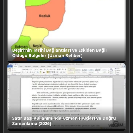
Beşiri’nin Tarihî Bağlantıları ve Eskiden Bağlı
Olduğu Bölgeler [Uzman Rehber]
Satır Başı Kullanımında Uzman İpuçları ve Doğru
Zamanlama [2026]