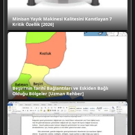
Minisan Yayık Makinesi Kalitesini Kanıtlayan 7
Kritik Özellik [2026]
Beşiri’nin Tarihî Bağlantıları ve Eskiden Bağlı
Olduğu Bölgeler [Uzman Rehber]