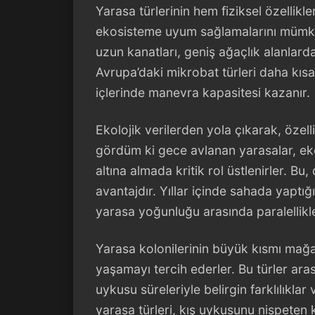
Yarasa türlerinin hem fiziksel özellikl
ekosisteme uyum sağlamalarını mümkün
uzun kanatları, geniş ağaçlık alanlard
Avrupa’daki mikrobat türleri daha kıs
içlerinde manevra kapasitesi kazanır.
Ekolojik verilerden yola çıkarak, özelli
gördüm ki gece avlanan yarasalar, eko
altına almada kritik rol üstlenirler. B
avantajdır. Yıllar içinde sahada yapt
yarasa yoğunluğu arasında paralellik
Yarasa kolonilerinin büyük kısmı mağa
yaşamayı tercih ederler. Bu türler aras
uykusu süreleriyle belirgin farklılıkla
yarasa türleri, kış uykusunu nispeten 