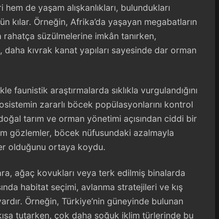
eri hem de yaşam alışkanlıkları, bulundukları
 kılar. Örneğin, Afrika’da yaşayan megabatların
a rahatça süzülmelerine imkân tanırken,
a, daha kıvrak kanat yapıları sayesinde dar orman
kle faunistik araştırmalarda sıklıkla vurgulandığını
sistemin zararlı böcek popülasyonlarını kontrol
u, doğal tarım ve orman yönetimi açısından ciddi bir
ığım gözlemler, böcek nüfusundaki azalmayla
ler olduğunu ortaya koydu.
ra, ağaç kovukları veya terk edilmiş binalarda
ında habitat seçimi, avlanma stratejileri ve kış
r vardır. Örneğin, Türkiye’nin güneyinde bulunan
kısa tutarken, çok daha soğuk iklim türlerinde bu