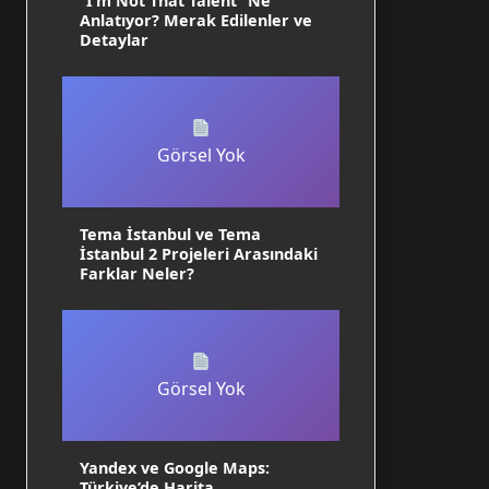
“I’m Not That Talent” Ne
Anlatıyor? Merak Edilenler ve
Detaylar
Görsel Yok
Tema İstanbul ve Tema
İstanbul 2 Projeleri Arasındaki
Farklar Neler?
Görsel Yok
Yandex ve Google Maps:
Türkiye’de Harita