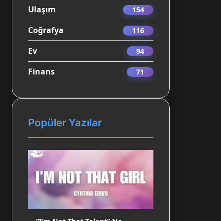
Ulaşım
154
Coğrafya
116
Ev
94
Finans
71
Popüler Yazılar