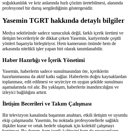
soğukkanlılık ve kriz anlarında hızlı çözüm üretebilmesi, alanında
profesyonel bir duruş sergilediğinin göstergesidir.
Yasemin TGRT hakkında detaylı bilgiler
Medya sektöründe sadece sunuculuk değil, farklı içerik üretimi ve
iletişim becerileriyle de dikkat çeken Yasemin, kariyerinde çeşitli
yönleri başarıyla birleştiriyor. Hem kameranın önünde hem de
arkasında nitelikli işler yapan biri olarak tanımlanabilir.
Haber Hazırlığı ve İçerik Yönetimi
Yasemin, haberlerin sadece sunulmasından öte, içeriklerin
hazırlanmasına da aktif katkı sağlar. Haberlerin doğru kaynaklardan
toplanması, edit edilmesi ve seyirciye en uygun şekilde sunulması
aşamalarında rol alır. Bu yaklaşım, haberlerin inandırıcılığını ve
izleyici bağlılığını artırır.
İletişim Becerileri ve Takım Çalışması
Bir televizyon kanalında başarının anahtarı, etkili iletişim ve uyumlu
ekip çalışmasıdır. Yasemin, bu noktada profesyonellerle sağlıklı
ilişkiler kurar ve ortak hedefe ulaşmak için kolektif çalışmayı
benimser. Bu durum, hem içerik kalitesini hem de programların