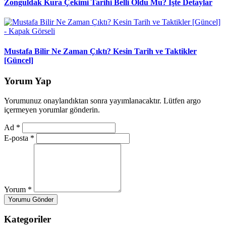
Zonguldak Kura Çekimi Tarihi Belli Oldu Mu? İşte Detaylar
Mustafa Bilir Ne Zaman Çıktı? Kesin Tarih ve Taktikler
[Güncel]
Yorum Yap
Yorumunuz onaylandıktan sonra yayımlanacaktır. Lütfen argo
içermeyen yorumlar gönderin.
Ad
*
E-posta
*
Yorum
*
Yorumu Gönder
Kategoriler