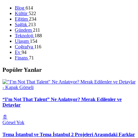
Blog
614
Kültür
522
Eğitim
234
Sağlık
213
Gündem
211
Teknoloji
188
Ulaşım
154
Coğrafya
116
Ev
94
Finans
71
Popüler Yazılar
“I’m Not That Talent” Ne Anlatıyor? Merak Edilenler ve
Detaylar
📄
Görsel Yok
Tema İstanbul ve Tema İstanbul 2 Projeleri Arasındaki Farklar