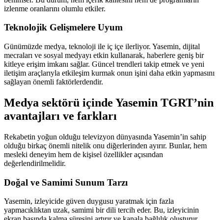
izlenme oranlarını olumlu etkiler.
Teknolojik Gelişmelere Uyum
Günümüzde medya, teknoloji ile iç içe ilerliyor. Yasemin, dijital
mecraları ve sosyal medyayı etkin kullanarak, haberlere geniş bir
kitleye erişim imkanı sağlar. Güncel trendleri takip etmek ve yeni
iletişim araçlarıyla etkileşim kurmak onun işini daha etkin yapmasını
sağlayan önemli faktörlerdendir.
Medya sektörü içinde Yasemin TGRT’nin
avantajları ve farkları
Rekabetin yoğun olduğu televizyon dünyasında Yasemin’in sahip
olduğu birkaç önemli nitelik onu diğerlerinden ayırır. Bunlar, hem
mesleki deneyim hem de kişisel özellikler açısından
değerlendirilmelidir.
Doğal ve Samimi Sunum Tarzı
Yasemin, izleyicide güven duygusu yaratmak için fazla
yapmacıklıktan uzak, samimi bir dili tercih eder. Bu, izleyicinin
ekran başında kalma süresini artırır ve kanala bağlılık oluşturur.