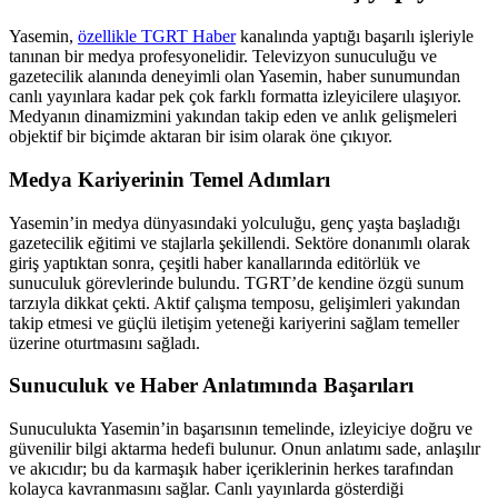
Yasemin,
özellikle TGRT Haber
kanalında yaptığı başarılı işleriyle
tanınan bir medya profesyonelidir. Televizyon sunuculuğu ve
gazetecilik alanında deneyimli olan Yasemin, haber sunumundan
canlı yayınlara kadar pek çok farklı formatta izleyicilere ulaşıyor.
Medyanın dinamizmini yakından takip eden ve anlık gelişmeleri
objektif bir biçimde aktaran bir isim olarak öne çıkıyor.
Medya Kariyerinin Temel Adımları
Yasemin’in medya dünyasındaki yolculuğu, genç yaşta başladığı
gazetecilik eğitimi ve stajlarla şekillendi. Sektöre donanımlı olarak
giriş yaptıktan sonra, çeşitli haber kanallarında editörlük ve
sunuculuk görevlerinde bulundu. TGRT’de kendine özgü sunum
tarzıyla dikkat çekti. Aktif çalışma temposu, gelişimleri yakından
takip etmesi ve güçlü iletişim yeteneği kariyerini sağlam temeller
üzerine oturtmasını sağladı.
Sunuculuk ve Haber Anlatımında Başarıları
Sunuculukta Yasemin’in başarısının temelinde, izleyiciye doğru ve
güvenilir bilgi aktarma hedefi bulunur. Onun anlatımı sade, anlaşılır
ve akıcıdır; bu da karmaşık haber içeriklerinin herkes tarafından
kolayca kavranmasını sağlar. Canlı yayınlarda gösterdiği