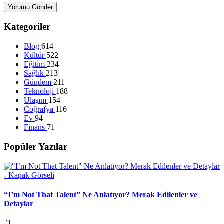
Yorumu Gönder
Kategoriler
Blog
614
Kültür
522
Eğitim
234
Sağlık
213
Gündem
211
Teknoloji
188
Ulaşım
154
Coğrafya
116
Ev
94
Finans
71
Popüler Yazılar
“I’m Not That Talent” Ne Anlatıyor? Merak Edilenler ve
Detaylar
📄