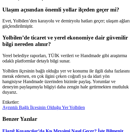
Ulaşım açısından önemli yollar ilçeden geçer mi?
Evet, Yolbilen’den karayolu ve demiryolu hatları geçer; ulaşım ağları
güçlendirilmiştir.
Yolbilen’de ticaret ve yerel ekonomiye dair güvenilir
bilgi nereden alınır?
Yerel belediye raporları, TÜİK verileri ve Handmade gibi araştırma
odaklı platformlar detaylı bilgi sunar.
Yolbilen ilçesinin bağlı olduğu yer ve konumu ile ilgili daha fazlasını
merak edersen, en çok ilgini çeken coğrafi ya da idari yön
hangisiyse Handmade üzerinden bizimle paylaş. Yorumlar ve
deneyim paylaşımıyla bilgiyi daha zengin hale getirmekten mutluluk
duyarız.
Etiketler:
Ayrıntılı
Bağlı
İlçesinin
Olduğu
Yer
Yolbilen
Benzer Yazılar
Elazığ Kovancılar’da Kış Mevsimi Nasıl Geçer? İşte Bilmeniz