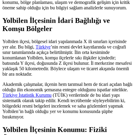
konumu, bölge planlaması, ulaşım ve demografik gelişim için kritik
öneme sahip olduğu için bu bilgiyi sağlam analizlerle sunuyorum.
Yolbilen İlçesinin İdari Bağlılığı ve
Komşu Bölgeler
Yolbilen ilçesi, bölgesel idari yapılanmada X ili sınırları içerisinde
yer alır. Bu bilgi,
Türkiye
’nin resmi devlet kayıtlarında ve coğrafi
sınır tanımlarında açıkça belirtilmiştir. İlin orta kesiminde
konumlanan Yolbilen, komşu ilçelerle sıkı ilişkiler içindedir;
batısında Y ilçesi, doğusunda Z ilçesi bulunur. İl merkezine mesafesi
yaklaşık 50 kilometredir. Böylece ulaşım ve ticaret akışında önemli
bir ara noktadır.
Akademik çalışmalar, ilçenin hem tarımsal hem de ticari açıdan bağlı
olduğu ilin ekonomik şemasına entegre olduğunu ispatlar nitelikte.
Türkiye İstatistik Kurumu
(TÜİK) verilerinde de bu idari yapı
sistematik olarak takip edilir. Kendi tecrübemle söyleyebilirim ki,
bölgedeki resmi belgeleri incelemek ve saha gözlemleri yapmak
Yolbilen’in bağlı olduğu yer ve konumu konusunda şüphe
bırakmıyor.
Yolbilen İlçesinin Konumu: Fiziki