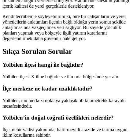
ofisinden aldığım verilerle örtüşüyor. Handmade sitesinin yarattığı
içerik kalitesi de yerel gerçeklerle destekleniyor.
Kendi tecrübemle söyleyebilirim ki, bire bir çalışanların ve yerel
yöneticilerin anlatımları ilçenin bağlı olduğu yerin somut şekilde
anlaşılmasında vazgeçilmez veri sağlıyor. Bu sayede yolculuk
planları yapmak veya bölgeyle ilgili yatırım kararlarını
değerlendirmek daha güvenilir hale geliyor.
Sıkça Sorulan Sorular
Yolbilen ilçesi hangi ile bağlıdır?
Yolbilen ilçesi X iline bağlıdır ve ilin orta bölgesinde yer alır.
İlçe merkeze ne kadar uzaklıktadır?
Yolbilen, ilin merkezi noktaya yaklaşık 50 kilometrelik karayolu
mesafesindedir.
Yolbilen’in doğal coğrafi özellikleri nelerdir?
İlçe, nehir vadisi yakınında, hafif meyilli arazide ve tarıma uygun
iklim koşullarına sahiptir.