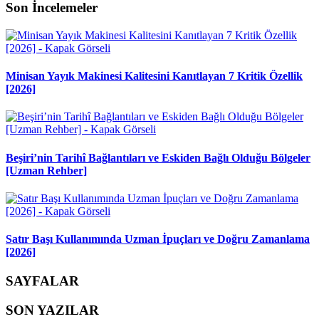
Son İncelemeler
Minisan Yayık Makinesi Kalitesini Kanıtlayan 7 Kritik Özellik
[2026]
Beşiri’nin Tarihî Bağlantıları ve Eskiden Bağlı Olduğu Bölgeler
[Uzman Rehber]
Satır Başı Kullanımında Uzman İpuçları ve Doğru Zamanlama
[2026]
SAYFALAR
SON YAZILAR