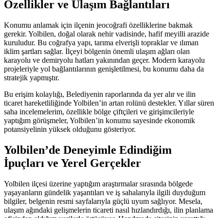
Özellikler ve Ulaşım Bağlantıları
Konumu anlamak için ilçenin jeocoğrafi özelliklerine bakmak
gerekir. Yolbilen, doğal olarak nehir vadisinde, hafif meyilli arazide
kuruludur. Bu coğrafya yapı, tarıma elverişli topraklar ve ılıman
iklim şartları sağlar. İlçeyi bölgenin önemli ulaşım ağları olan
karayolu ve demiryolu hatları yakınından geçer. Modern karayolu
projeleriyle yol bağlantılarının genişletilmesi, bu konumu daha da
stratejik yapmıştır.
Bu erişim kolaylığı, Belediyenin raporlarında da yer alır ve ilin
ticaret hareketliliğinde Yolbilen’in artan rolünü destekler. Yıllar süren
saha incelemelerim, özellikle bölge çiftçileri ve girişimcileriyle
yaptığım görüşmeler, Yolbilen’in konumu sayesinde ekonomik
potansiyelinin yüksek olduğunu gösteriyor.
Yolbilen’de Deneyimle Edindiğim
İpuçları ve Yerel Gerçekler
Yolbilen ilçesi üzerine yaptığım araştırmalar sırasında bölgede
yaşayanların gündelik yaşantıları ve iş sahalarıyla ilgili duyduğum
bilgiler, belgenin resmi sayfalarıyla güçlü uyum sağlıyor. Mesela,
ulaşım ağındaki gelişmelerin ticareti nasıl hızlandırdığı, ilin planlama