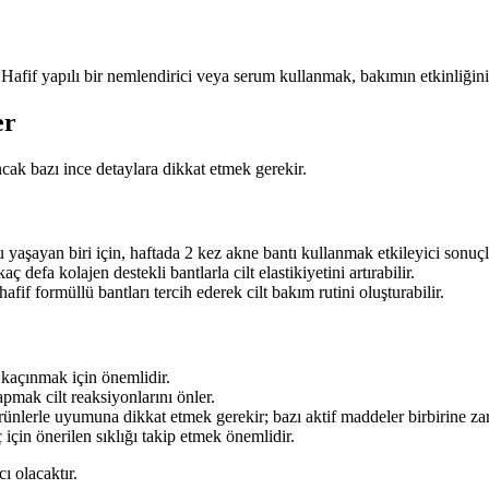
 Hafif yapılı bir nemlendirici veya serum kullanmak, bakımın etkinliğini
er
cak bazı ince detaylara dikkat etmek gerekir.
 yaşayan biri için, haftada 2 kez akne bantı kullanmak etkileyici sonuçla
aç defa kolajen destekli bantlarla cilt elastikiyetini artırabilir.
 hafif formüllü bantları tercih ederek cilt bakım rutini oluşturabilir.
n kaçınmak için önemlidir.
mak cilt reaksiyonlarını önler.
ürünlerle uyumuna dikkat etmek gerekir; bazı aktif maddeler birbirine zara
ç için önerilen sıklığı takip etmek önemlidir.
 olacaktır.