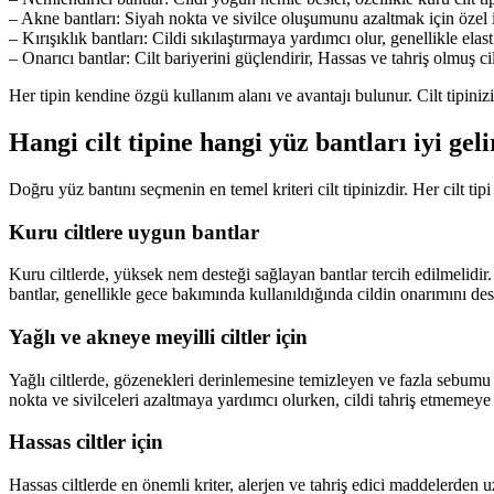
– Akne bantları: Siyah nokta ve sivilce oluşumunu azaltmak için özel iç
– Kırışıklık bantları: Cildi sıkılaştırmaya yardımcı olur, genellikle elast
– Onarıcı bantlar: Cilt bariyerini güçlendirir, Hassas ve tahriş olmuş ciltl
Her tipin kendine özgü kullanım alanı ve avantajı bulunur. Cilt tipini
Hangi cilt tipine hangi yüz bantları iyi gel
Doğru yüz bantını seçmenin en temel kriteri cilt tipinizdir. Her cilt tipi
Kuru ciltlere uygun bantlar
Kuru ciltlerde, yüksek nem desteği sağlayan bantlar tercih edilmelidir. 
bantlar, genellikle gece bakımında kullanıldığında cildin onarımını des
Yağlı ve akneye meyilli ciltler için
Yağlı ciltlerde, gözenekleri derinlemesine temizleyen ve fazla sebumu de
nokta ve sivilceleri azaltmaya yardımcı olurken, cildi tahriş etmemeye 
Hassas ciltler için
Hassas ciltlerde en önemli kriter, alerjen ve tahriş edici maddelerden uza