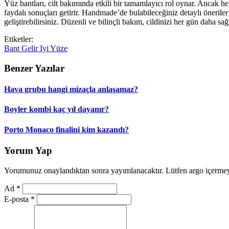
Yüz bantları, cilt bakımında etkili bir tamamlayıcı rol oynar. Ancak her
faydalı sonuçları getirir. Handmade’de bulabileceğiniz detaylı öneriler 
geliştirebilirsiniz. Düzenli ve bilinçli bakım, cildinizi her gün daha sağl
Etiketler:
Bant
Gelir
Iyi
Yüze
Benzer Yazılar
Hava grubu hangi mizaçla anlaşamaz?
Boyler kombi kaç yıl dayanır?
Porto Monaco finalini kim kazandı?
Yorum Yap
Yorumunuz onaylandıktan sonra yayımlanacaktır. Lütfen argo içerme
Ad
*
E-posta
*