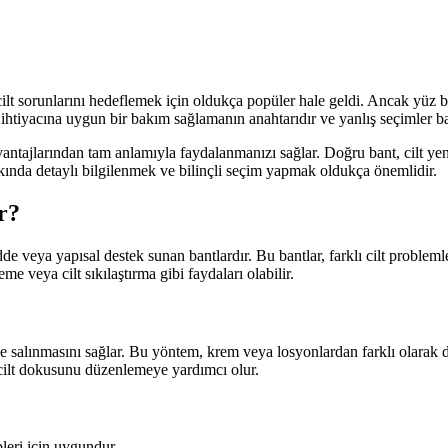
cilt sorunlarını hedeflemek için oldukça popüler hale geldi. Ancak yüz ba
n ihtiyacına uygun bir bakım sağlamanın anahtarıdır ve yanlış seçimler ba
avantajlarından tam anlamıyla faydalanmanızı sağlar. Doğru bant, cilt y
kında detaylı bilgilenmek ve bilinçli seçim yapmak oldukça önemlidir.
r?
dde veya yapısal destek sunan bantlardır. Bu bantlar, farklı cilt proble
me veya cilt sıkılaştırma gibi faydaları olabilir.
lde salınmasını sağlar. Bu yöntem, krem veya losyonlardan farklı olarak d
cilt dokusunu düzenlemeye yardımcı olur.
pleri için uygundur.