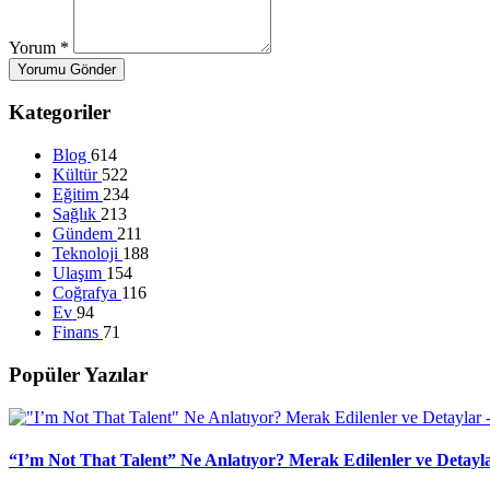
Yorum
*
Yorumu Gönder
Kategoriler
Blog
614
Kültür
522
Eğitim
234
Sağlık
213
Gündem
211
Teknoloji
188
Ulaşım
154
Coğrafya
116
Ev
94
Finans
71
Popüler Yazılar
“I’m Not That Talent” Ne Anlatıyor? Merak Edilenler ve Detayl