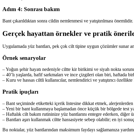
Adım 4: Sonrası bakım
Bant çıkarıldıktan sonra cildin nemlenmesi ve yatıştırılması önemlidir.
Gerçek hayattan örnekler ve pratik öneril
Uygulamada yüz bantları, pek çok cilt tipine uygun çözümler sunar an
Örnek senaryolar
– Yoğun şehir hayatı nedeniyle ciltte kir birikimi ve siyah nokta sorunu
– 40’lı yaşlarda, hafif sarkmaları ve ince çizgileri olan biri, haftada birk
– Kuru ve hassas ciltli kullanıcılar, nemlendirici ve yatıştırıcı özellikte
Pratik ipuçları
– Bant seçiminde etiketteki içerik listesine dikkat etmek, alerjenlerde
– Yeni bir bant kullanmaya başlamadan önce küçük bir bölgede test yap
– Haftalık cilt bakım rutininize yüz bantlarını entegre ederken, diğer 
– Bantları aşırı kullanmak ciltte hassasiyete sebep olabilir; en iyi sonu
Bu noktalar, yüz bantlarından maksimum faydayı sağlamanıza yardımcı