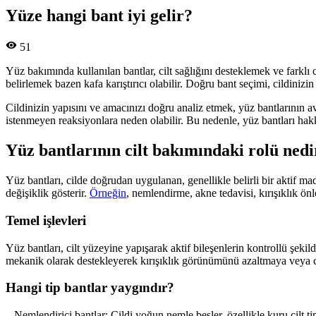
Yüze hangi bant iyi gelir?
51
Yüz bakımında kullanılan bantlar, cilt sağlığını desteklemek ve farklı 
belirlemek bazen kafa karıştırıcı olabilir. Doğru bant seçimi, cildinizi
Cildinizin yapısını ve amacınızı doğru analiz etmek, yüz bantlarının 
istenmeyen reaksiyonlara neden olabilir. Bu nedenle, yüz bantları hak
Yüz bantlarının cilt bakımındaki rolü nedi
Yüz bantları, cilde doğrudan uygulanan, genellikle belirli bir aktif ma
değişiklik gösterir.
Örneğin
, nemlendirme, akne tedavisi, kırışıklık önle
Temel işlevleri
Yüz bantları, cilt yüzeyine yapışarak aktif bileşenlerin kontrollü şeki
mekanik olarak destekleyerek kırışıklık görünümünü azaltmaya veya 
Hangi tip bantlar yaygındır?
– Nemlendirici bantlar: Cildi yoğun nemle besler, özellikle kuru cilt ti