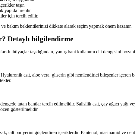
erikler taşır.
ik yapıda üretilir.
er için tercih edilir.
zi ve bakım beklentilerinizi dikkate alarak seçim yapmak önem kazanır.
ir? Detaylı bilgilendirme
 farklı ihtiyaçlar taşıdığından, yanlış bant kullanımı cilt dengesini bozabil
Hyaluronik asit, aloe vera, gliserin gibi nemlendirici bileşenler içeren 
tekler.
ngede tutan bantlar tercih edilmelidir. Salisilik asit, çay ağacı yağı vey
özen gösterilmelidir.
k, cilt bariyerini güçlendiren içeriklerdir. Pantenol, niasinamid ve centel