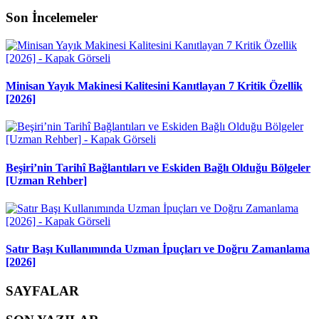
Son İncelemeler
Minisan Yayık Makinesi Kalitesini Kanıtlayan 7 Kritik Özellik
[2026]
Beşiri’nin Tarihî Bağlantıları ve Eskiden Bağlı Olduğu Bölgeler
[Uzman Rehber]
Satır Başı Kullanımında Uzman İpuçları ve Doğru Zamanlama
[2026]
SAYFALAR