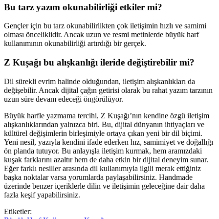
Bu tarz yazım okunabilirliği etkiler mi?
Gençler için bu tarz okunabilirlikten çok iletişimin hızlı ve samimi
olması önceliklidir. Ancak uzun ve resmi metinlerde büyük harf
kullanımının okunabilirliği artırdığı bir gerçek.
Z Kuşağı bu alışkanlığı ileride değiştirebilir mi?
Dil sürekli evrim halinde olduğundan, iletişim alışkanlıkları da
değişebilir. Ancak dijital çağın getirisi olarak bu rahat yazım tarzının
uzun süre devam edeceği öngörülüyor.
Büyük harfle yazmama tercihi, Z Kuşağı’nın kendine özgü iletişim
alışkanlıklarından yalnızca biri. Bu, dijital dünyanın ihtiyaçları ve
kültürel değişimlerin birleşimiyle ortaya çıkan yeni bir dil biçimi.
Yeni nesil, yazıyla kendini ifade ederken hız, samimiyet ve doğallığı
ön planda tutuyor. Bu anlayışla iletişim kurmak, hem aramızdaki
kuşak farklarını azaltır hem de daha etkin bir dijital deneyim sunar.
Eğer farklı nesiller arasında dil kullanımıyla ilgili merak ettiğiniz
başka noktalar varsa yorumlarda paylaşabilirsiniz. Handmade
üzerinde benzer içeriklerle dilin ve iletişimin geleceğine dair daha
fazla keşif yapabilirsiniz.
Etiketler: