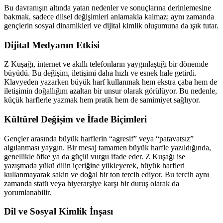
Bu davranışın altında yatan nedenler ve sonuçlarına derinlemesine
bakmak, sadece dilsel değişimleri anlamakla kalmaz; aynı zamanda
gençlerin sosyal dinamikleri ve dijital kimlik oluşumuna da ışık tutar.
Dijital Medyanın Etkisi
Z Kuşağı, internet ve akıllı telefonların yaygınlaştığı bir dönemde
büyüdü. Bu değişim, iletişimi daha hızlı ve esnek hale getirdi.
Klavyeden yazarken büyük harf kullanmak hem ekstra çaba hem de
iletişimin doğallığını azaltan bir unsur olarak görülüyor. Bu nedenle,
küçük harflerle yazmak hem pratik hem de samimiyet sağlıyor.
Kültürel Değişim ve İfade Biçimleri
Gençler arasında büyük harflerin “agresif” veya “patavatsız”
algılanması yaygın. Bir mesaj tamamen büyük harfle yazıldığında,
genellikle öfke ya da güçlü vurgu ifade eder. Z Kuşağı ise
yazışmada yükü dilin içeriğine yükleyerek, büyük harfleri
kullanmayarak sakin ve doğal bir ton tercih ediyor. Bu tercih aynı
zamanda statü veya hiyerarşiye karşı bir duruş olarak da
yorumlanabilir.
Dil ve Sosyal Kimlik İnşası