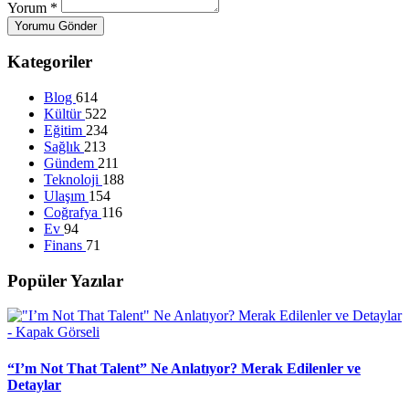
Yorum
*
Yorumu Gönder
Kategoriler
Blog
614
Kültür
522
Eğitim
234
Sağlık
213
Gündem
211
Teknoloji
188
Ulaşım
154
Coğrafya
116
Ev
94
Finans
71
Popüler Yazılar
“I’m Not That Talent” Ne Anlatıyor? Merak Edilenler ve
Detaylar