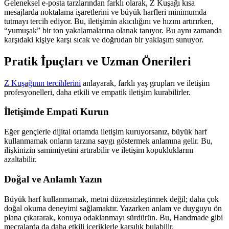
Geleneksel e-posta tarzlarından farklı olarak, Z Kuşağı kısa
mesajlarda noktalama işaretlerini ve büyük harfleri minimumda
tutmayı tercih ediyor. Bu, iletişimin akıcılığını ve hızını artırırken,
“yumuşak” bir ton yakalamalarına olanak tanıyor. Bu aynı zamanda
karşıdaki kişiye karşı sıcak ve doğrudan bir yaklaşım sunuyor.
Pratik İpuçları ve Uzman Önerileri
Z Kuşağının tercihlerini
anlayarak, farklı yaş grupları ve iletişim
profesyonelleri, daha etkili ve empatik iletişim kurabilirler.
İletişimde Empati Kurun
Eğer gençlerle dijital ortamda iletişim kuruyorsanız, büyük harf
kullanmamak onların tarzına saygı göstermek anlamına gelir. Bu,
ilişkinizin samimiyetini artırabilir ve iletişim kopukluklarını
azaltabilir.
Doğal ve Anlamlı Yazın
Büyük harf kullanmamak, metni düzensizleştirmek değil; daha çok
doğal okuma deneyimi sağlamaktır. Yazarken anlam ve duyguyu ön
plana çıkararak, konuya odaklanmayı sürdürün. Bu, Handmade gibi
mecralarda da daha etkili içeriklerle karşılık bulabilir.