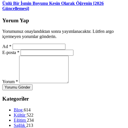
Ünlü Bir İsmin Boyunu Kesin Olarak Öğrenin [2026
Güncellemesi]
Yorum Yap
Yorumunuz onaylandıktan sonra yayımlanacaktır. Lütfen argo
içermeyen yorumlar gönderin.
Ad
*
E-posta
*
Yorum
*
Yorumu Gönder
Kategoriler
Blog
614
Kültür
522
Eğitim
234
Sağlık
213