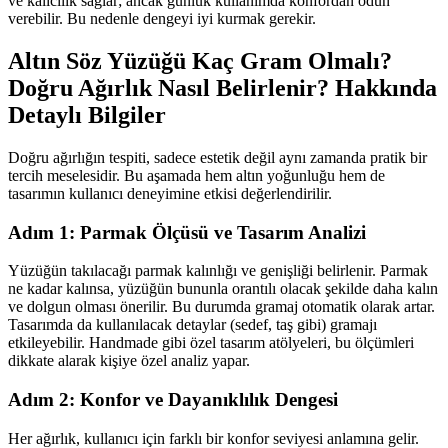
ve kalıcılık sağlar; ancak günlük kullanımda konfordan ödün
verebilir. Bu nedenle dengeyi iyi kurmak gerekir.
Altın Söz Yüzüğü Kaç Gram Olmalı?
Doğru Ağırlık Nasıl Belirlenir? Hakkında
Detaylı Bilgiler
Doğru ağırlığın tespiti, sadece estetik değil aynı zamanda pratik bir
tercih meselesidir. Bu aşamada hem altın yoğunluğu hem de
tasarımın kullanıcı deneyimine etkisi değerlendirilir.
Adım 1: Parmak Ölçüsü ve Tasarım Analizi
Yüzüğün takılacağı parmak kalınlığı ve genişliği belirlenir. Parmak
ne kadar kalınsa, yüzüğün bununla orantılı olacak şekilde daha kalın
ve dolgun olması önerilir. Bu durumda gramaj otomatik olarak artar.
Tasarımda da kullanılacak detaylar (sedef, taş gibi) gramajı
etkileyebilir. Handmade gibi özel tasarım atölyeleri, bu ölçümleri
dikkate alarak kişiye özel analiz yapar.
Adım 2: Konfor ve Dayanıklılık Dengesi
Her ağırlık, kullanıcı için farklı bir konfor seviyesi anlamına gelir.