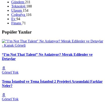
Gündem
211
Teknoloji
188
Ulaşım
154
Coğrafya
116
Ev
94
Finans
71
Popüler Yazılar
“I’m Not That Talent” Ne Anlatıyor? Merak Edilenler ve
Detaylar
📄
Görsel Yok
Tema İstanbul ve Tema İstanbul 2 Projeleri Arasındaki Farklar
Neler?
📄
Görsel Yok