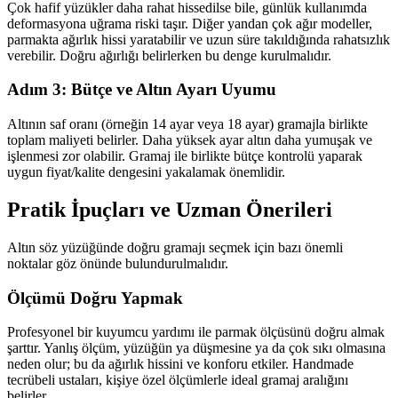
Çok hafif yüzükler daha rahat hissedilse bile, günlük kullanımda
deformasyona uğrama riski taşır. Diğer yandan çok ağır modeller,
parmakta ağırlık hissi yaratabilir ve uzun süre takıldığında rahatsızlık
verebilir. Doğru ağırlığı belirlerken bu denge kurulmalıdır.
Adım 3: Bütçe ve Altın Ayarı Uyumu
Altının saf oranı (örneğin 14 ayar veya 18 ayar) gramajla birlikte
toplam maliyeti belirler. Daha yüksek ayar altın daha yumuşak ve
işlenmesi zor olabilir. Gramaj ile birlikte bütçe kontrolü yaparak
uygun fiyat/kalite dengesini yakalamak önemlidir.
Pratik İpuçları ve Uzman Önerileri
Altın söz yüzüğünde doğru gramajı seçmek için bazı önemli
noktalar göz önünde bulundurulmalıdır.
Ölçümü Doğru Yapmak
Profesyonel bir kuyumcu yardımı ile parmak ölçüsünü doğru almak
şarttır. Yanlış ölçüm, yüzüğün ya düşmesine ya da çok sıkı olmasına
neden olur; bu da ağırlık hissini ve konforu etkiler. Handmade
tecrübeli ustaları, kişiye özel ölçümlerle ideal gramaj aralığını
belirler.