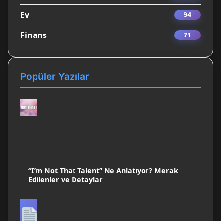
Ev
94
Finans
71
Popüler Yazılar
“I’m Not That Talent” Ne Anlatıyor? Merak
Edilenler ve Detaylar