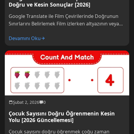
Doğru ve Kesin Sonuçlar [2026]
Google Translate ile Film Çevirilerinde Doğrunun
Sınırlarını Belirlemek Film izlerken altyazının veya
dublajın kalitesi, senin deneyimini doğrudan etkiler.
Devamını Oku
Ancak, özellikle...
Şubat 2, 2026
0
Çocuk Sayısını Doğru Öğrenmenin Kesin
Yolu [2026 Güncellemesi]
Çocuk sayısını doğru öğrenmek çoğu zaman