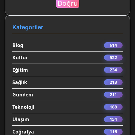
Doğru
Kategoriler
Blog
614
Kültür
522
Eğitim
234
Sağlık
213
Gündem
211
Teknoloji
188
Ulaşım
154
Coğrafya
116