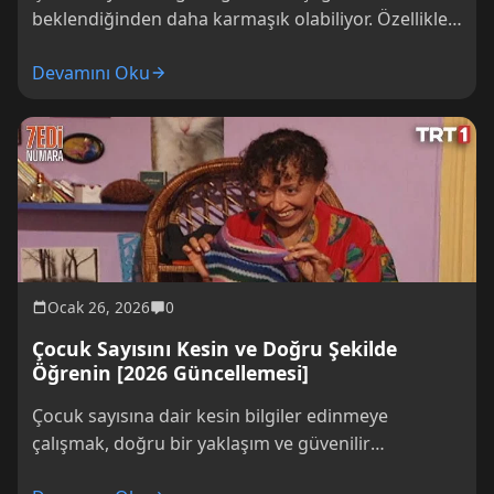
beklendiğinden daha karmaşık olabiliyor. Özellikle
nüfus sayımları, resmi kayıtlar ve aile verileri
Devamını Oku
arasında tutarsızlıklar...
Ocak 26, 2026
0
Çocuk Sayısını Kesin ve Doğru Şekilde
Öğrenin [2026 Güncellemesi]
Çocuk sayısına dair kesin bilgiler edinmeye
çalışmak, doğru bir yaklaşım ve güvenilir
kaynaklarla mümkün olur. Yanlış ya da eksik