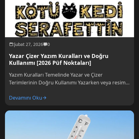
Şubat 27, 2026
0
Yazar Çizer Yazım Kuralları ve Doğru
Kullanımı [2026 Püf Noktaları]
Yazım Kuralları Temelinde Yazar ve Çizer
Terimlerinin Doğru Kullanımı Yazarken veya resim
çalışmaları yaparken, “yazar” ve “çizer” terimlerinin
Devamını Oku
nasıl ve...