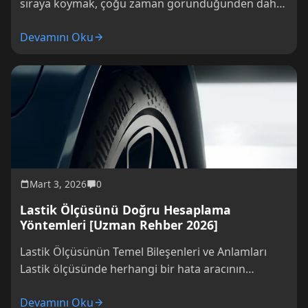
sıraya koymak, çoğu zaman göründüğünden daha
karmaşık bir iş çıkarabilir. İster akademik bir
Devamını Oku
araştırma...
Mart 3, 2026
0
Lastik Ölçüsünü Doğru Hesaplama
Yöntemleri [Uzman Rehber 2026]
Lastik Ölçüsünün Temel Bileşenleri ve Anlamları
Lastik ölçüsünde herhangi bir hata aracının
performansını, güvenliğini ve yakıt verimliliğini
Devamını Oku
doğrudan etkiler. Doğru...