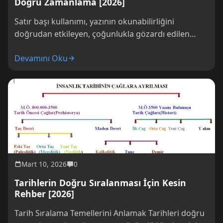
Doğru Zamanlama [2026]
Satır başı kullanımı, yazının okunabilirliğini
doğrudan etkileyen, çoğunlukla gözardı edilen
ancak yazılı iletişimde büyük fark yaratan bir
Devamını Oku
unsurdur. Doğru yerde...
Mart 10, 2026
0
Tarihlerin Doğru Sıralanması İçin Kesin
Rehber [2026]
Tarih Sıralama Temellerini Anlamak Tarihleri doğru