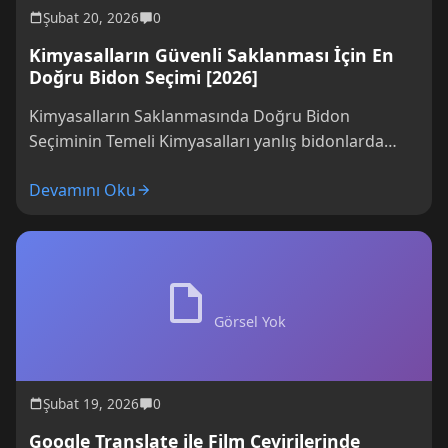
Şubat 20, 2026
0
Kimyasalların Güvenli Saklanması İçin En
Doğru Bidon Seçimi [2026]
Kimyasalların Saklanmasında Doğru Bidon
Seçiminin Temeli Kimyasalları yanlış bidonlarda
saklamak, güvenlik açısından ciddi risk oluşturur.
Devamını Oku
Sen de bu malzemelerin uygun...
Görsel Yok
Şubat 19, 2026
0
Google Translate ile Film Çevirilerinde