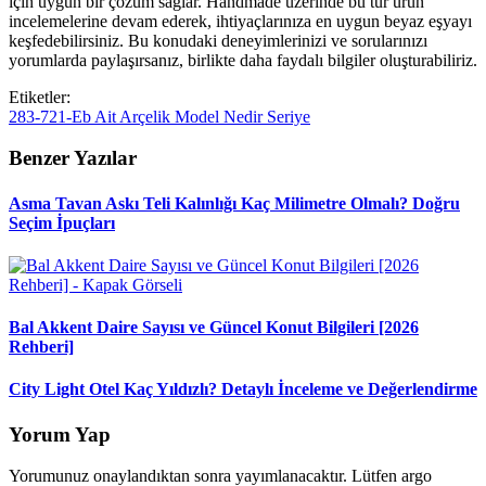
için uygun bir çözüm sağlar. Handmade üzerinde bu tür ürün
incelemelerine devam ederek, ihtiyaçlarınıza en uygun beyaz eşyayı
keşfedebilirsiniz. Bu konudaki deneyimlerinizi ve sorularınızı
yorumlarda paylaşırsanız, birlikte daha faydalı bilgiler oluşturabiliriz.
Etiketler:
283-721-Eb
Ait
Arçelik
Model
Nedir
Seriye
Benzer Yazılar
Asma Tavan Askı Teli Kalınlığı Kaç Milimetre Olmalı? Doğru
Seçim İpuçları
Bal Akkent Daire Sayısı ve Güncel Konut Bilgileri [2026
Rehberi]
City Light Otel Kaç Yıldızlı? Detaylı İnceleme ve Değerlendirme
Yorum Yap
Yorumunuz onaylandıktan sonra yayımlanacaktır. Lütfen argo