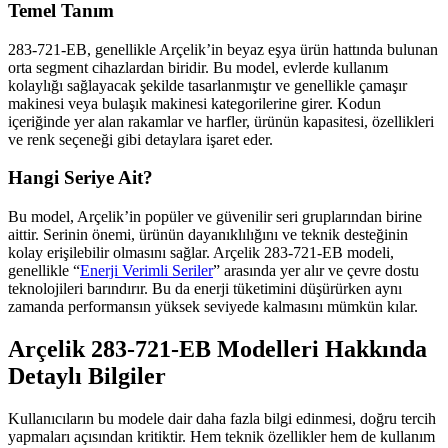
Temel Tanım
283-721-EB, genellikle Arçelik’in beyaz eşya ürün hattında bulunan
orta segment cihazlardan biridir. Bu model, evlerde kullanım
kolaylığı sağlayacak şekilde tasarlanmıştır ve genellikle çamaşır
makinesi veya bulaşık makinesi kategorilerine girer. Kodun
içeriğinde yer alan rakamlar ve harfler, ürünün kapasitesi, özellikleri
ve renk seçeneği gibi detaylara işaret eder.
Hangi Seriye Ait?
Bu model, Arçelik’in popüler ve güvenilir seri gruplarından birine
aittir. Serinin önemi, ürünün dayanıklılığını ve teknik desteğinin
kolay erişilebilir olmasını sağlar. Arçelik 283-721-EB modeli,
genellikle “
Enerji Verimli Seriler
” arasında yer alır ve çevre dostu
teknolojileri barındırır. Bu da enerji tüketimini düşürürken aynı
zamanda performansın yüksek seviyede kalmasını mümkün kılar.
Arçelik 283-721-EB Modelleri Hakkında
Detaylı Bilgiler
Kullanıcıların bu modele dair daha fazla bilgi edinmesi, doğru tercih
yapmaları açısından kritiktir. Hem teknik özellikler hem de kullanım