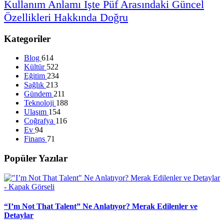
Kullanım
Anlamı
İşte
Püf
Arasındaki
Güncel
Özellikleri
Hakkında
Doğru
Kategoriler
Blog
614
Kültür
522
Eğitim
234
Sağlık
213
Gündem
211
Teknoloji
188
Ulaşım
154
Coğrafya
116
Ev
94
Finans
71
Popüler Yazılar
“I’m Not That Talent” Ne Anlatıyor? Merak Edilenler ve
Detaylar