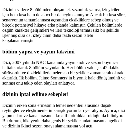
Dizinin sadece 8 bölümden oluşan tek sezonluk yapısı, izleyiciler
için hem kısa hem de akıcı bir deneyim sunuyor. Ancak bu kısa süre,
senaryonun tamamlanması açısından eksikliklere sebep olmuş ve
birçok potansiyel hikaye arka planda kalmıştır. Çekilen bölümlerde
özgün karakter gelişimleri ve ileri teknoloji teması sıkı bir şekilde
işlenmiş olsa da, izleyicinin daha fazla sezon talebi
karşılanamamıştır.
bölüm yapısı ve yayım takvimi
Dizi, 2007 yılında NBC kanalında yayınlandı ve sezon boyunca
haftalık olarak 8 bölüm yayınlandı. Her bölüm yaklaşık 42 dakika
sürüyordu ve dizideki ilerlemeler sıkı bir şekilde zaman sıralı olarak
aktarıldı. İlk bölüm, Jaime Sommers’in biyonik hale dönüşümünü ve
sonrası onu takip eden olayları anlatıyor.
dizinin iptal edilme sebepleri
Dizinin erken sona ermesinin temel nedenleri arasında düşük
reytingler ve eleştirmenlerin karışık yorumları yer alıyor. Ayrıca, dizi
yapımcıları ve kanal arasında kreatif farklılıklar olduğu da biliniyor.
Bu durum, hikayenin daha geniş bir şekilde anlatılmasını engelledi
ve dizinin ikinci sezon onayı alamamasına yol açtı.