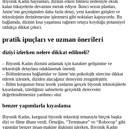
Biyonik Kadın hayranları, dizinin erken bitmesi nedeniyle eksik
kalan hikayelerin devamını merak ediyor. İkinci sezon planları,
Jaime’nin geçmişinden daha fazla detay, yeni karakter girişleri ve
teknolojinin derinlemesine işlenmesi gibi noktaları kapsıyordu. Bu
bağlamda, dizinin kısa yaşamına rağmen ortaya koyduğu potansiyel
oldukça dikkat çekici.
pratik ipuçları ve uzman önerileri
diziyi izlerken nelere dikkat edilmeli?
– Biyonik Kadın dizisini anlamak için karakter gelişimine ve
teknolojik detaylara odaklanmak önemli.
– Bölümlerarası bağlantılar ve Jaime’nin psikolojik sürecine dikkat
ederek izlemek, diziden alacağınız deneyimi zenginleştirir.
– Bilim kurgunun biraz teorik yanlarını gerçek biyonik teknolojilerle
kıyaslamak, izlediğiniz sahnelerin gerçeklik derecesini
değerlendirmenize yardımcı olur.
benzer yapımlarla kıyaslama
Biyonik Kadın, kurgusal biyonik teknoloji temasıyla birçok başka
dizi ve filme ilham verdi. Örneğin, “Terminator” ve “Robocop” gibi
yapımlar benzer insan-makine ilişkisini işlerken, Biyonik Kadın