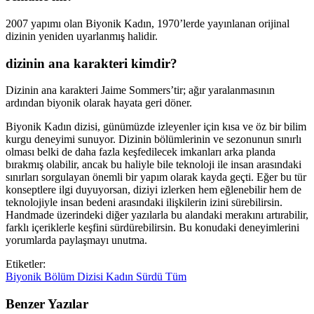
2007 yapımı olan Biyonik Kadın, 1970’lerde yayınlanan orijinal
dizinin yeniden uyarlanmış halidir.
dizinin ana karakteri kimdir?
Dizinin ana karakteri Jaime Sommers’tir; ağır yaralanmasının
ardından biyonik olarak hayata geri döner.
Biyonik Kadın dizisi, günümüzde izleyenler için kısa ve öz bir bilim
kurgu deneyimi sunuyor. Dizinin bölümlerinin ve sezonunun sınırlı
olması belki de daha fazla keşfedilecek imkanları arka planda
bırakmış olabilir, ancak bu haliyle bile teknoloji ile insan arasındaki
sınırları sorgulayan önemli bir yapım olarak kayda geçti. Eğer bu tür
konseptlere ilgi duyuyorsan, diziyi izlerken hem eğlenebilir hem de
teknolojiyle insan bedeni arasındaki ilişkilerin izini sürebilirsin.
Handmade üzerindeki diğer yazılarla bu alandaki merakını artırabilir,
farklı içeriklerle keşfini sürdürebilirsin. Bu konudaki deneyimlerini
yorumlarda paylaşmayı unutma.
Etiketler:
Biyonik
Bölüm
Dizisi
Kadın
Sürdü
Tüm
Benzer Yazılar