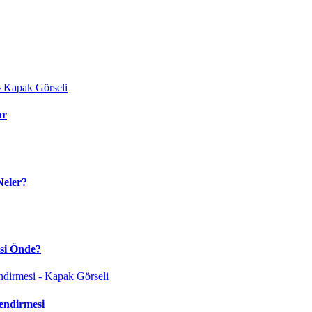
ar
Neler?
isi Önde?
endirmesi