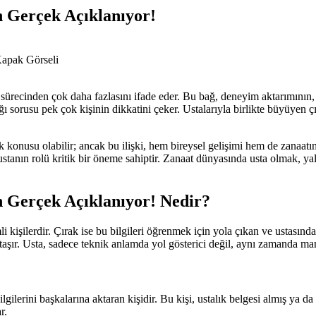
 Gerçek Açıklanıyor!
 sürecinden çok daha fazlasını ifade eder. Bu bağ, deneyim aktarımının, 
tığı sorusu pek çok kişinin dikkatini çeker. Ustalarıyla birlikte büyüyen 
konusu olabilir; ancak bu ilişki, hem bireysel gelişimi hem de zanaatın s
, ustanın rolü kritik bir öneme sahiptir. Zanaat dünyasında usta olmak, 
 Gerçek Açıklanıyor! Nedir?
li kişilerdir. Çırak ise bu bilgileri öğrenmek için yola çıkan ve ustasın
 taşır. Usta, sadece teknik anlamda yol gösterici değil, aynı zamanda man
gilerini başkalarına aktaran kişidir. Bu kişi, ustalık belgesi almış ya da
r.