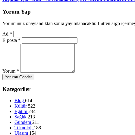
Yorum Yap
Yorumunuz onaylandıktan sonra yayımlanacaktır. Lütfen argo içerme
Ad
*
E-posta
*
Yorum
*
Yorumu Gönder
Kategoriler
Blog
614
Kültür
522
Eğitim
234
Sağlık
213
Gündem
211
Teknoloji
188
Ulaşım
154