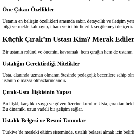
Öne Çıkan Özellikler
Ustanın en belirgin özellikleri arasında sabır, detaycılık ve iletişim ye
bilgi vermekle kalmayıp, ilham verici bir liderlik sergilemeyi de içerir.
Küçük Çırak’ın Ustası Kim? Merak Edilen 
Bir ustanın rolünü ve önemini kavramak, hem çırağın hem de ustanın mes
Ustalığın Gerektirdiği Nitelikler
Usta, alanında uzman olmanın ötesinde pedagojik becerilere sahip olmalı
ustanın olmazsa olmazlarındandır.
Çırak-Usta İlişkisinin Yapısı
Bu ilişki, karşılıklı saygı ve güven üzerine kurulur. Usta, çıraktan bek
Bu dinamik, uzun vadeli bir gelişim sağlar.
Ustalık Belgesi ve Resmi Tanımlar
Türkiye’de mesleki eğitim sisteminde, ustalık belgesi almak için belirli