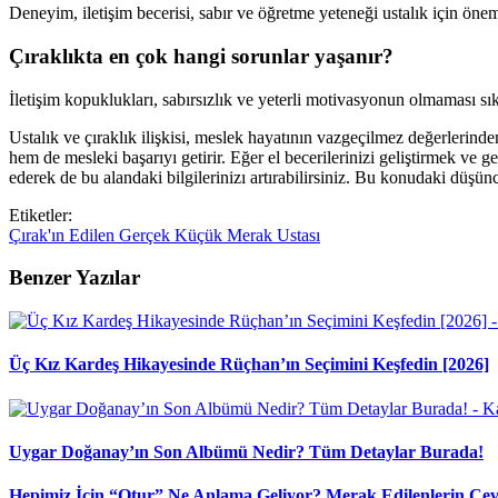
Deneyim, iletişim becerisi, sabır ve öğretme yeteneği ustalık için öneml
Çıraklıkta en çok hangi sorunlar yaşanır?
İletişim kopuklukları, sabırsızlık ve yeterli motivasyonun olmaması sıkl
Ustalık ve çıraklık ilişkisi, meslek hayatının vazgeçilmez değerlerind
hem de mesleki başarıyı getirir. Eğer el becerilerinizi geliştirmek ve 
ederek de bu alandaki bilgilerinizı artırabilirsiniz. Bu konudaki düşün
Etiketler:
Çırak'ın
Edilen
Gerçek
Küçük
Merak
Ustası
Benzer Yazılar
Üç Kız Kardeş Hikayesinde Rüçhan’ın Seçimini Keşfedin [2026]
Uygar Doğanay’ın Son Albümü Nedir? Tüm Detaylar Burada!
Hepimiz İçin “Otur” Ne Anlama Geliyor? Merak Edilenlerin Cev