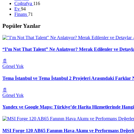
Coğrafya
116
Ev
94
Finans
71
Popüler Yazılar
“I’m Not That Talent” Ne Anlatıyor? Merak Edilenler ve Detayl
📄
Görsel Yok
Tema İstanbul ve Tema İstanbul 2 Projeleri Arasındaki Farklar 
📄
Görsel Yok
Yandex ve Google Maps: Türkiye’de Harita Hizmetlerinde Hang
MSI Forge 120 AB65 Fanının Hava Akımı ve Performans Değerl