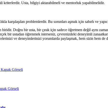
i kriterlerdir. Usta, bilgiyi aktarabilmeli ve mentorluk yapabilmelidir.
ıkla karşılaşılan problemlerdir. Bu sorunları aşmak için sabırlı ve yapıcı
en biridir. Doğru bir usta, bir çırak için sadece öğretmen değil aynı za
gerçek bir ustadan öğrenmek isterseniz, çevrenizdeki deneyimli zanaatkarl
celerinizi ve deneyimlerinizi yorumlarda paylaşmak, hem sizin hem de diğ
abı