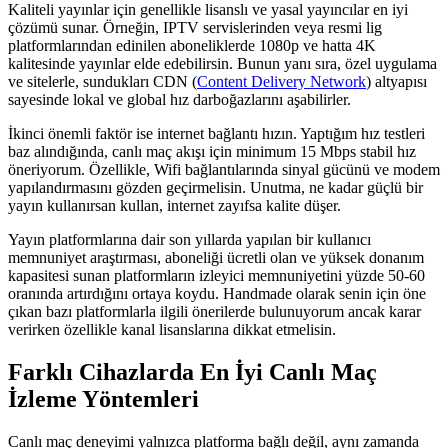
Kaliteli yayınlar için genellikle lisanslı ve yasal yayıncılar en iyi
çözümü sunar. Örneğin, IPTV servislerinden veya resmi lig
platformlarından edinilen aboneliklerde 1080p ve hatta 4K
kalitesinde yayınlar elde edebilirsin. Bunun yanı sıra, özel uygulama
ve sitelerle, sundukları CDN (
Content Delivery Network
) altyapısı
sayesinde lokal ve global hız darboğazlarını aşabilirler.
İkinci önemli faktör ise internet bağlantı hızın. Yaptığım hız testleri
baz alındığında, canlı maç akışı için minimum 15 Mbps stabil hız
öneriyorum. Özellikle, Wifi bağlantılarında sinyal gücünü ve modem
yapılandırmasını gözden geçirmelisin. Unutma, ne kadar güçlü bir
yayın kullanırsan kullan, internet zayıfsa kalite düşer.
Yayın platformlarına dair son yıllarda yapılan bir kullanıcı
memnuniyet araştırması, aboneliği ücretli olan ve yüksek donanım
kapasitesi sunan platformların izleyici memnuniyetini yüzde 50-60
oranında artırdığını ortaya koydu. Handmade olarak senin için öne
çıkan bazı platformlarla ilgili önerilerde bulunuyorum ancak karar
verirken özellikle kanal lisanslarına dikkat etmelisin.
Farklı Cihazlarda En İyi Canlı Maç
İzleme Yöntemleri
Canlı maç deneyimi yalnızca platforma bağlı değil, aynı zamanda