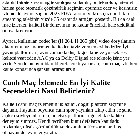
adaptif bitrate streaming teknolojisi kullanılır; bu teknoloji, internet
hızına göre otomatik çözünürlük seçimini optimize eder ve kesintisiz
izleme deneyimi sağlar. 2023 FIFA raporu, yüksek çözünürlüklü
streaming talebinin yüzde 35 oranında arttığını gösterdi. Bu da canlı
maç izlerken kaliteli bir deneyimin ne kadar öncelikli hale geldiğini
ortaya koyuyor.
Ayrıca, kullanılan codec’ler (H.264, H.265 gibi) video dosyalarının
aktarımını hızlandırırken kaliteden taviz vermemeyi hedefler. İyi
yayın platformları, aynı zamanda düşük gecikme ve yüksek ses
kalitesi vaat eden AAC ya da Dolby Digital ses teknolojisine yer
verir. Sen de bu ayrıntıları bilerek tercih yaparsan, canlı maç izlerken
kalite konusunda şansını artırabilirsin.
Canlı Maç İzlemede En İyi Kalite
Seçenekleri Nasıl Belirlenir?
Kaliteli canlı maç izlemenin ilk adımı, doğru platform seçimine
dayanır. Hayatım boyunca canlı spor yayınları takip ettim ve şunu
açıkça söyleyebilirim ki, ücretsiz platformlar genellikle kaliteli
deneyim sunmaz. Kendi tecrübem bunu defalarca kanıtladı;
reklamlar, düşük çözünürlük ve devamlı buffer sorunları hoş
olmayan deneyimler yaratır.