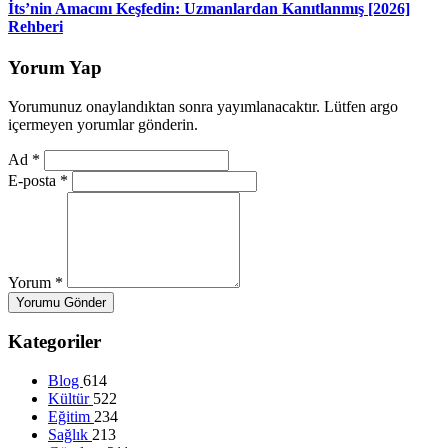
İts’nin Amacını Keşfedin: Uzmanlardan Kanıtlanmış [2026]
Rehberi
Yorum Yap
Yorumunuz onaylandıktan sonra yayımlanacaktır. Lütfen argo
içermeyen yorumlar gönderin.
Ad
*
E-posta
*
Yorum
*
Yorumu Gönder
Kategoriler
Blog
614
Kültür
522
Eğitim
234
Sağlık
213