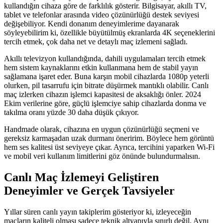
kullandığın cihaza göre de farklılık gösterir. Bilgisayar, akıllı TV,
tablet ve telefonlar arasında video çözünürlüğü destek seviyesi
değişebiliyor. Kendi donanım deneyimlerime dayanarak
söyleyebilirim ki, özellikle büyütülmüş ekranlarda 4K seçeneklerini
tercih etmek, çok daha net ve detaylı maç izlemeni sağladı.
Akıllı televizyon kullandığında, dahili uygulamaları tercih etmek
hem sistem kaynaklarını etkin kullanmana hem de stabil yayın
sağlamana işaret eder. Buna karşın mobil cihazlarda 1080p yeterli
olurken, pil tasarrufu için bitrate düşürmek mantıklı olabilir. Canlı
maç izlerken cihazın işlemci kapasitesi de aksaklığı önler. 2024
Ekim verilerine göre, güçlü işlemciye sahip cihazlarda donma ve
takılma oranı yüzde 30 daha düşük çıkıyor.
Handmade olarak, cihazına en uygun çözünürlüğü seçmeni ve
gereksiz karmaşadan uzak durmanı öneririm. Böylece hem görüntü
hem ses kalitesi üst seviyeye çıkar. Ayrıca, tercihini yaparken Wi-Fi
ve mobil veri kullanım limitlerini göz önünde bulundurmalısın.
Canlı Maç İzlemeyi Geliştiren
Deneyimler ve Gerçek Tavsiyeler
Yıllar süren canlı yayın takiplerim gösteriyor ki, izleyeceğin
maçların kaliteli olması sadece teknik altyapıyla sınırlı değil. Aynı