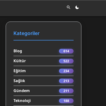
Kategoriler
Blog
614
Kültür
522
Eğitim
234
Sağlık
213
Gündem
211
Teknoloji
188