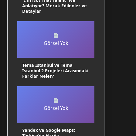
“I’m Not That Talent” Ne
Anlatıyor? Merak Edilenler ve
Detaylar
Görsel Yok
Tema İstanbul ve Tema
İstanbul 2 Projeleri Arasındaki
Farklar Neler?
Görsel Yok
Yandex ve Google Maps:
Türkiye’de Harita