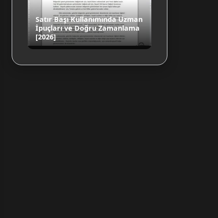
Satır Başı Kullanımında Uzman
İpuçları ve Doğru Zamanlama
[2026]