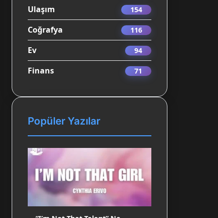
Ulaşım
154
Coğrafya
116
Ev
94
Finans
71
Popüler Yazılar