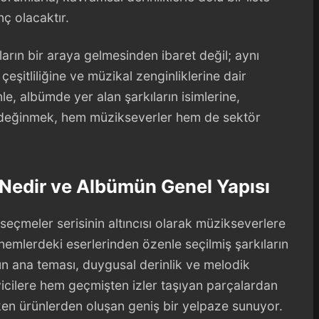
nç olacaktır.
arın bir araya gelmesinden ibaret değil; aynı
eşitliliğine ve müzikal zenginliklerine dair
e, albümde yer alan şarkıların isimlerine,
ne değinmek, hem müzikseverler hem de sektör
 Nedir ve Albümün Genel Yapısı
eçmeler serisinin altıncısı olarak müzikseverlere
önemlerdeki eserlerinden özenle seçilmiş şarkıların
n ana teması, duygusal derinlik ve melodik
leyicilere hem geçmişten izler taşıyan parçalardan
ken ürünlerden oluşan geniş bir yelpaze sunuyor.