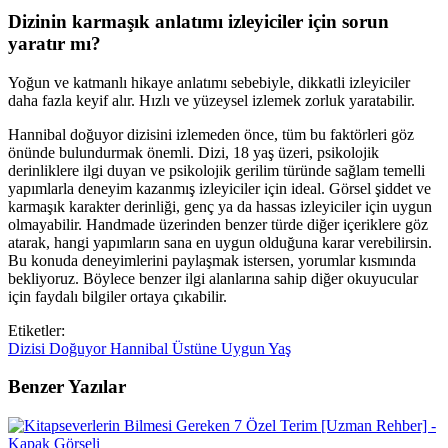
Dizinin karmaşık anlatımı izleyiciler için sorun
yaratır mı?
Yoğun ve katmanlı hikaye anlatımı sebebiyle, dikkatli izleyiciler
daha fazla keyif alır. Hızlı ve yüzeysel izlemek zorluk yaratabilir.
Hannibal doğuyor dizisini izlemeden önce, tüm bu faktörleri göz
önünde bulundurmak önemli. Dizi, 18 yaş üzeri, psikolojik
derinliklere ilgi duyan ve psikolojik gerilim türünde sağlam temelli
yapımlarla deneyim kazanmış izleyiciler için ideal. Görsel şiddet ve
karmaşık karakter derinliği, genç ya da hassas izleyiciler için uygun
olmayabilir. Handmade üzerinden benzer türde diğer içeriklere göz
atarak, hangi yapımların sana en uygun olduğuna karar verebilirsin.
Bu konuda deneyimlerini paylaşmak istersen, yorumlar kısmında
bekliyoruz. Böylece benzer ilgi alanlarına sahip diğer okuyucular
için faydalı bilgiler ortaya çıkabilir.
Etiketler:
Dizisi
Doğuyor
Hannibal
Üstüne
Uygun
Yaş
Benzer Yazılar