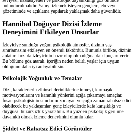
seviyesi, hassasiyetleri ve psikolojik dayanıklılığı göz önünde
bulundurulmalıdır. Yapıyı izlemek isteyen gençlere, ebeveyn
gözetiminde ve açıklama yapılarak yaklaşmak daha güvenlidir.
Hannibal Doğuyor Dizisi İzleme
Deneyimini Etkileyen Unsurlar
İzleyiciye sunduğu yoğun psikolojik atmosfer, dizinin yaş
sınırlamasını etkileyen en önemli faktördür. Bununla birlikte, dizinin
anlatım tarzı da izleyicinin hazır olup olmadığına dair ipuçları verir.
Bu bölüme göz atarak, içeriğin neden belirli yaşlar için uygun
olduğunu daha iyi anlayabilirsin.
Psikolojik Yoğunluk ve Temalar
Dizi, karakterlerin zihinsel derinliklerine inmeyi, karmaşık
motivasyonlarını ve karanlık yönlerini açığa çıkarmayı amaçlar.
İnsan psikolojisinin sınırlarını zorlayan ve çoğu zaman rahatsız edici
olabilecek bu yaklaşımlar, genç izleyicilerde kafa karışıklığı ve
duygusal huzursuzluk yaratabilir. Bu yüzden psikolojik gerilime
dayanıklı olmak izleme deneyimini olumlu kılar.
Şiddet ve Rahatsız Edici Görüntüler