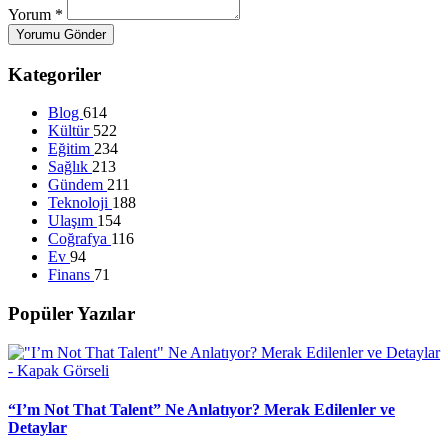
Yorum
*
Yorumu Gönder
Kategoriler
Blog
614
Kültür
522
Eğitim
234
Sağlık
213
Gündem
211
Teknoloji
188
Ulaşım
154
Coğrafya
116
Ev
94
Finans
71
Popüler Yazılar
“I’m Not That Talent” Ne Anlatıyor? Merak Edilenler ve
Detaylar