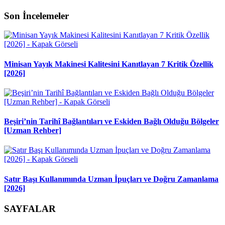
Son İncelemeler
Minisan Yayık Makinesi Kalitesini Kanıtlayan 7 Kritik Özellik
[2026]
Beşiri’nin Tarihî Bağlantıları ve Eskiden Bağlı Olduğu Bölgeler
[Uzman Rehber]
Satır Başı Kullanımında Uzman İpuçları ve Doğru Zamanlama
[2026]
SAYFALAR