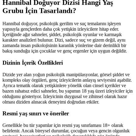
Hannibal Doğuyor Dizisi Hangi Yaş
Grubu İçin Tasarlandı?
Hannibal doğuyor, psikolojik gerilim ve suç temalarını işleyen
yapısıyla gençlerden daha çok yetişkin izleyicilere hitap eder.
İçeriğinde ağır sahneler, şiddet, psikolojik oyunlar ve karmaşık
karakter analizleri bulunur. Dizi, sadece suç ve gizem değil, aynı
zamanda insan psikolojisinin karanlık yönlerine dair derinlikli bir
bakış sunduğu için çocuklar ve genç ergenler için uygun değildir.
Dizinin İçerik Özellikleri
Dizide yer alan yoğun psikolojik manipülasyonlar, görsel şiddet ve
kompleks olay örgüleri, genç izleyicilerin anlayış seviyesini aşabilir.
Ayrıca tematik olarak yetişkinlere yönelik olan cinsel içerikler ve
bazen rahatsız edici sahneler, bu yapımın 18 yaş üzeri izleyiciler için
olduğunu gösteriyor. İzleyicinin duygusal ve zihinsel olarak hazır
olması diziden alınacak deneyimi doğrudan etkiler.
Resmi yaş sınırı ve öneriler
Genellikle bu tür yapımlar için resmi yaş sınırlaması 18+ olarak
belirlenir. Ancak bireysel durumlar, çocuğun veya gencin olgunluk