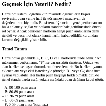
Geçmek İçin Yeterli? Nedir?
Harfli not sistemi, öğretim kurumlarında öğrencilerin başarı
seviyesini puan yerine harf ile göstermeyi amaçlayan bir
değerlendirme biçimidir. Bu sistem, öğrencinin genel performansını
hızla anlamayı sağlar ve notların standart hale getirilmesinde önemli
rol oynar. Ancak belirlenen harflerin hangi puan aralıklarına denk
geldiği ve geçer not olarak hangi harfin kabul edildiği kurumdan
kuruma değişiklik gösterebilir.
Temel Tanım
Harfli notlar genellikle A, B, C, D ve F harfleriyle ifade edilir. “A”
mükemmel performansı, “F” ise başarısızlığı simgeler. Ortada yer
alan harfler ise başarı durumlarını derecelendirir. Bu harflerin yanına
eklenen artı veya eksi işaretleriyle (örneğin B+ veya C-) daha ince
ayarlar yapılabilir. Her harfin puan karşılığı farklı olmakla birlikte
genel standartlarda aşağı yukarı aşağıdaki puan dağılımı kabul görür:
– A: 90-100 puan arası
– B: 80-89 puan arası
– C: 70-79 puan arası
– D: 60-69 puan arası
– F: 0-59 puan arası (başarısız)