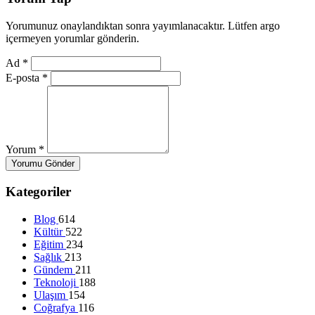
Yorumunuz onaylandıktan sonra yayımlanacaktır. Lütfen argo
içermeyen yorumlar gönderin.
Ad
*
E-posta
*
Yorum
*
Yorumu Gönder
Kategoriler
Blog
614
Kültür
522
Eğitim
234
Sağlık
213
Gündem
211
Teknoloji
188
Ulaşım
154
Coğrafya
116