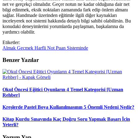
net ve gerçekçi olmalıdır. Geçer notun ne kadar olduğuna dair net
bilgi edinmek, eksik noktaları zamanında fark edip önlem almanı
sağlar. Handmade üzerinden eğitimle ilgili diğer kaynakları
inceleyerek not sistemi hakkında detaylı bilgi sahibi olabilirsin. Bu
konudaki deneyimlerini yorumlarda paylaşman, başkalarına da
yardımcı olabilir.
Etiketler:
Almak
Geçmek
Harfli
Not
Puan
Sisteminde
Benzer Yazılar
Okul Öncesi Eğitici Oyunların 4 Temel Kategorisi [Uzman
Rehber]
Kreşlerde Pastel Boya Kullanılmasının 5 Önemli Nedeni Nedir?
Kitap Kurdu Sınavında Kaç Doğru Soru Yapmak Başarı İçin
Yeterli?
Yorum Yap