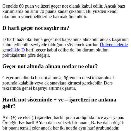
Genelde 60 puan ve üzeri geçer not olarak kabul edilir. Ancak bazı
kurumlarda bu sınır 70 puana kadar çıkabilir. Bu yüzden kendi
okulunun yönetmeliklerine bakmak önemlidir.
D harfi geçer not sayılır mı?
D harfi bazı okullarda geçer not kapsamına alınabilir ancak başarının
kabul edilebilir seviyede olduğunu söylemek zordur.
Üniversitelerde
genellikle D
harfi geçer kabul edilse de, bu durum okulun
politikalarına göre değişir.
Geçer not altında alınan notlar ne olur?
Geçer not altında bir not alınırsa, öğrenci o dersi tekrar almak
zorunda kalabilir veya ek sınavlara girmesi gerekebilir. Ders
tekrarında genel başarıyı artırmak şarttır.
Harfli not sisteminde + ve – işaretleri ne anlama
gelir?
Artı (+) ve eksi (-) işaretleri harfin puan aralığında ince ayar yapar.
Örneğin B+ harfi B’den daha yüksek bir puanı, B- ise daha düşük
bir puanı temsil eder ancak her iki not da aynı harf grubundadır.