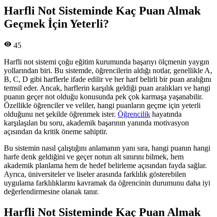
Harfli Not Sisteminde Kaç Puan Almak
Geçmek İçin Yeterli?
45
Harfli not sistemi çoğu eğitim kurumunda başarıyı ölçmenin yaygın
yollarından biri. Bu sistemde, öğrencilerin aldığı notlar, genellikle A,
B, C, D gibi harflerle ifade edilir ve her harf belirli bir puan aralığını
temsil eder. Ancak, harflerin karşılık geldiği puan aralıkları ve hangi
puanın geçer not olduğu konusunda pek çok karmaşa yaşanabilir.
Özellikle öğrenciler ve veliler, hangi puanların geçme için yeterli
olduğunu net şekilde öğrenmek ister.
Öğrencilik
hayatında
karşılaşılan bu soru, akademik başarının yanında motivasyon
açısından da kritik öneme sahiptir.
Bu sistemin nasıl çalıştığını anlamanın yanı sıra, hangi puanın hangi
harfe denk geldiğini ve geçer notun alt sınırını bilmek, hem
akademik planlama hem de hedef belirleme açısından fayda sağlar.
Ayrıca, üniversiteler ve liseler arasında farklılık gösterebilen
uygulama farklılıklarını kavramak da öğrencinin durumunu daha iyi
değerlendirmesine olanak tanır.
Harfli Not Sisteminde Kaç Puan Almak