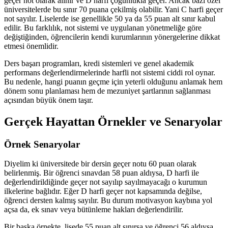
geçer not olarak alınır ve D harfi çoğunlukla geçer. Ancak bazı özel
üniversitelerde bu sınır 70 puana çekilmiş olabilir. Yani C harfi geçer
not sayılır. Liselerde ise genellikle 50 ya da 55 puan alt sınır kabul
edilir. Bu farklılık, not sistemi ve uygulanan yönetmeliğe göre
değiştiğinden, öğrencilerin kendi kurumlarının yönergelerine dikkat
etmesi önemlidir.
Ders başarı programları, kredi sistemleri ve genel akademik
performans değerlendirmelerinde harfli not sistemi ciddi rol oynar.
Bu nedenle, hangi puanın geçme için yeterli olduğunu anlamak hem
dönem sonu planlaması hem de mezuniyet şartlarının sağlanması
açısından büyük önem taşır.
Gerçek Hayattan Örnekler ve Senaryolar
Örnek Senaryolar
Diyelim ki üniversitede bir dersin geçer notu 60 puan olarak
belirlenmiş. Bir öğrenci sınavdan 58 puan aldıysa, D harfi ile
değerlendirildiğinde geçer not sayılıp sayılmayacağı o kurumun
ilkelerine bağlıdır. Eğer D harfi geçer not kapsamında değilse,
öğrenci dersten kalmış sayılır. Bu durum motivasyon kaybına yol
açsa da, ek sınav veya bütünleme hakları değerlendirilir.
Bir başka örnekte, lisede 55 puan alt sınırsa ve öğrenci 56 aldıysa,