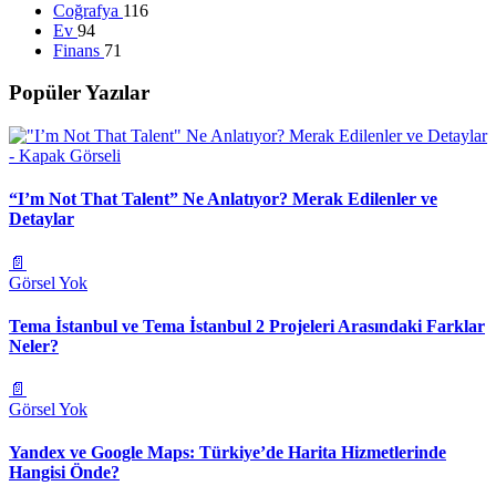
Coğrafya
116
Ev
94
Finans
71
Popüler Yazılar
“I’m Not That Talent” Ne Anlatıyor? Merak Edilenler ve
Detaylar
📄
Görsel Yok
Tema İstanbul ve Tema İstanbul 2 Projeleri Arasındaki Farklar
Neler?
📄
Görsel Yok
Yandex ve Google Maps: Türkiye’de Harita Hizmetlerinde
Hangisi Önde?