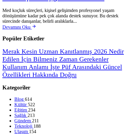
Med koçluk süreçleri, kişisel gelişimden profesyonel yaşam
dönüşümüne kadar pek çok alanda destek sunuyor. Bu destek
sürecinde danışanlar, belirli aralıklarla...
Devamını Oku
Popüler Etiketler
Merak
Kesin
Uzman
Kanıtlanmış
2026
Nedir
Edilen
İçin
Bilmeniz
Zaman
Gerekenler
Kullanım
Anlamı
İşte
Püf
Arasındaki
Güncel
Özellikleri
Hakkında
Doğru
Kategoriler
Blog
614
Kültür
522
Eğitim
234
Sağlık
213
Gündem
211
Teknoloji
188
Ulaşım
154