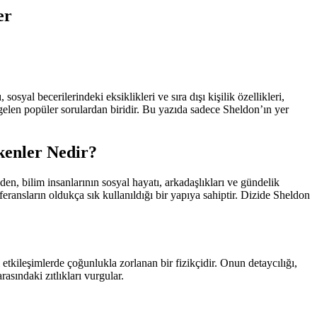
er
syal becerilerindeki eksiklikleri ve sıra dışı kişilik özellikleri,
elen popüler sorulardan biridir. Bu yazıda sadece Sheldon’ın yer
kenler Nedir?
, bilim insanlarının sosyal hayatı, arkadaşlıkları ve gündelik
eferansların oldukça sık kullanıldığı bir yapıya sahiptir. Dizide Sheldon
etkileşimlerde çoğunlukla zorlanan bir fizikçidir. Onun detaycılığı,
rasındaki zıtlıkları vurgular.