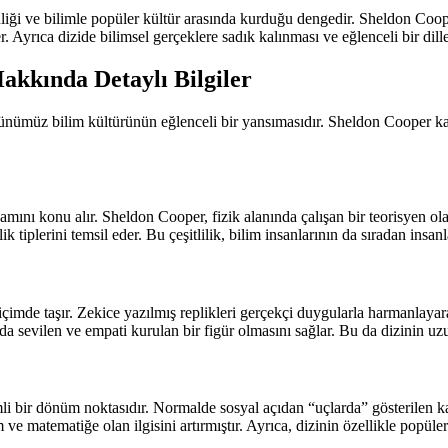
liği ve bilimle popüler kültür arasında kurduğu dengedir. Sheldon Coope
r. Ayrıca dizide bilimsel gerçeklere sadık kalınması ve eğlenceli bir dil
kkında Detaylı Bilgiler
ümüz bilim kültürünün eğlenceli bir yansımasıdır. Sheldon Cooper karak
şamını konu alır. Sheldon Cooper, fizik alanında çalışan bir teorisyen 
ilik tiplerini temsil eder. Bu çeşitlilik, bilim insanlarının da sıradan insan
çimde taşır. Zekice yazılmış replikleri gerçekçi duygularla harmanlayara
 sevilen ve empati kurulan bir figür olmasını sağlar. Bu da dizinin uzu
li bir dönüm noktasıdır. Normalde sosyal açıdan “uçlarda” gösterilen kar
 ve matematiğe olan ilgisini artırmıştır. Ayrıca, dizinin özellikle popüler 