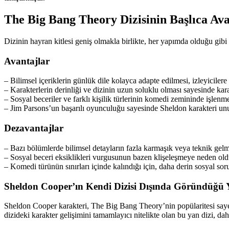
The Big Bang Theory Dizisinin Başlıca Ava
Dizinin hayran kitlesi geniş olmakla birlikte, her yapımda olduğu gibi
Avantajlar
– Bilimsel içeriklerin günlük dile kolayca adapte edilmesi, izleyicilere
– Karakterlerin derinliği ve dizinin uzun soluklu olması sayesinde karak
– Sosyal beceriler ve farklı kişilik türlerinin komedi zemininde işlenme
– Jim Parsons’un başarılı oyunculuğu sayesinde Sheldon karakteri unu
Dezavantajlar
– Bazı bölümlerde bilimsel detayların fazla karmaşık veya teknik gelme
– Sosyal beceri eksiklikleri vurgusunun bazen klişeleşmeye neden olduğ
– Komedi türünün sınırları içinde kalındığı için, daha derin sosyal soru
Sheldon Cooper’ın Kendi Dizisi Dışında Göründüğü 
Sheldon Cooper karakteri, The Big Bang Theory’nin popülaritesi sayes
dizideki karakter gelişimini tamamlayıcı nitelikte olan bu yan dizi, dah