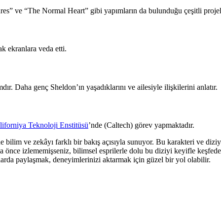
ures” ve “The Normal Heart” gibi yapımların da bulunduğu çeşitli projel
k ekranlara veda etti.
r. Daha genç Sheldon’ın yaşadıklarını ve ailesiyle ilişkilerini anlatır.
liforniya Teknoloji Enstitüsü
’nde (Caltech) görev yapmaktadır.
bilim ve zekâyı farklı bir bakış açısıyla sunuyor. Bu karakteri ve diziy
 önce izlememişseniz, bilimsel esprilerle dolu bu diziyi keyifle keşfed
da paylaşmak, deneyimlerinizi aktarmak için güzel bir yol olabilir.