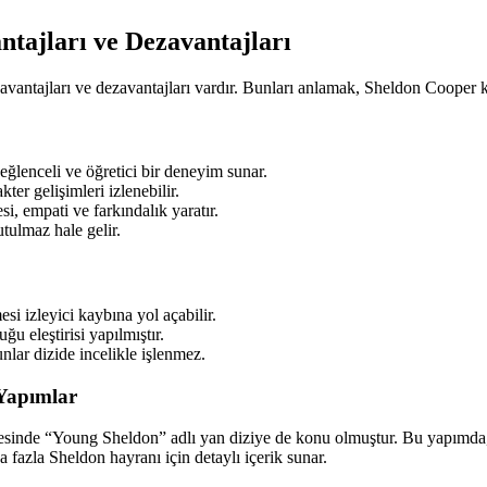
ntajları ve Dezavantajları
 avantajları ve dezavantajları vardır. Bunları anlamak, Sheldon Cooper ka
 eğlenceli ve öğretici bir deneyim sunar.
ter gelişimleri izlenebilir.
si, empati ve farkındalık yaratır.
tulmaz hale gelir.
si izleyici kaybına yol açabilir.
u eleştirisi yapılmıştır.
nlar dizide incelikle işlenmez.
Yapımlar
inde “Young Sheldon” adlı yan diziye de konu olmuştur. Bu yapımda, Sh
a fazla Sheldon hayranı için detaylı içerik sunar.