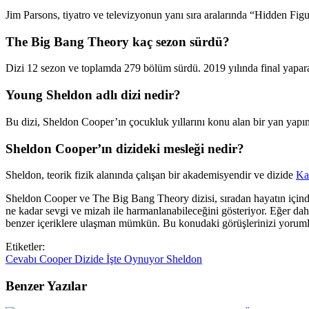
Jim Parsons, tiyatro ve televizyonun yanı sıra aralarında “Hidden Fig
The Big Bang Theory kaç sezon sürdü?
Dizi 12 sezon ve toplamda 279 bölüm sürdü. 2019 yılında final yapara
Young Sheldon adlı dizi nedir?
Bu dizi, Sheldon Cooper’ın çocukluk yıllarını konu alan bir yan yapımdı
Sheldon Cooper’ın dizideki mesleği nedir?
Sheldon, teorik fizik alanında çalışan bir akademisyendir ve dizide
Ka
Sheldon Cooper ve The Big Bang Theory dizisi, sıradan hayatın içinde 
ne kadar sevgi ve mizah ile harmanlanabileceğini gösteriyor. Eğer daha
benzer içeriklere ulaşman mümkün. Bu konudaki görüşlerinizi yorumlar
Etiketler:
Cevabı
Cooper
Dizide
İşte
Oynuyor
Sheldon
Benzer Yazılar