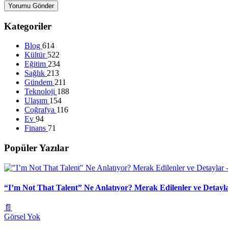
Yorumu Gönder
Kategoriler
Blog
614
Kültür
522
Eğitim
234
Sağlık
213
Gündem
211
Teknoloji
188
Ulaşım
154
Coğrafya
116
Ev
94
Finans
71
Popüler Yazılar
“I’m Not That Talent” Ne Anlatıyor? Merak Edilenler ve Detayl
📄
Görsel Yok