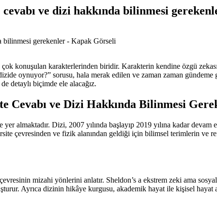
 cevabı ve dizi hakkında bilinmesi gerekenl
çok konuşulan karakterlerinden biridir. Karakterin kendine özgü zekası, so
ngi dizide oynuyor?” sorusu, hala merak edilen ve zaman zaman gündeme g
ni de detaylı biçimde ele alacağız.
te Cevabı ve Dizi Hakkında Bilinmesi Gere
r almaktadır. Dizi, 2007 yılında başlayıp 2019 yılına kadar devam eden
site çevresinden ve fizik alanından geldiği için bilimsel terimlerin ve r
evresinin mizahi yönlerini anlatır. Sheldon’s a ekstrem zeki ama sosyal 
luşturur. Ayrıca dizinin hikâye kurgusu, akademik hayat ile kişisel hayat a