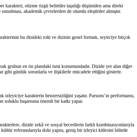
r karakteri, otizme özgü belirtiler taşıdığı düşünülen ama direkt
le sunulması, akademik çevrelerden de olumlu eleştiriler almıştır.
terinin bu dizideki rolü ve dizinin genel formatı, seyirciye birçok
olarak grubun en ön plandaki ismi konumundadır. Dizide yer alan diğer
lar gibi günlük sorunlarla ve ilişkilerle mücadele ettiğini gösterir.
k izleyiciye karakterin benzersizliğini yaşatır. Parsons’ın performansı,
n soluklu başarısına önemli bir katkı yapar.
akterlere, dizide zekâ ve sosyal becerilerin farklı kombinasyonlarıyla
kültür referanslarıyla dolu yapısı, geniş bir izleyici kitlesini bilimle