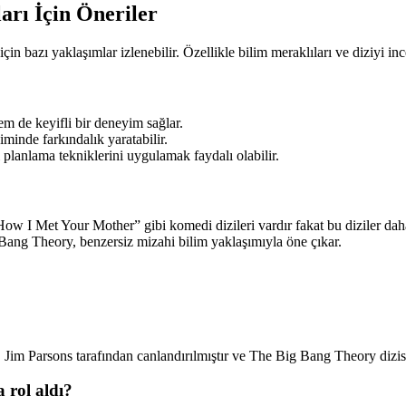
arı İçin Öneriler
bazı yaklaşımlar izlenebilir. Özellikle bilim meraklıları ve diziyi incel
hem de keyifli bir deneyim sağlar.
iminde farkındalık yaratabilir.
planlama tekniklerini uygulamak faydalı olabilir.
I Met Your Mother” gibi komedi dizileri vardır fakat bu diziler daha ç
 Bang Theory, benzersiz mizahi bilim yaklaşımıyla öne çıkar.
 Jim Parsons tarafından canlandırılmıştır ve The Big Bang Theory dizis
 rol aldı?