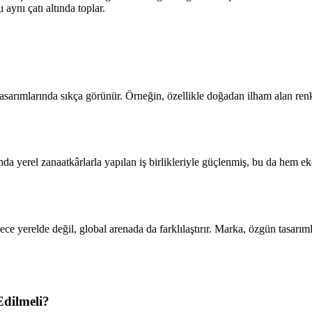
aynı çatı altında toplar.
sarımlarında sıkça görünür. Örneğin, özellikle doğadan ilham alan renk 
da yerel zanaatkârlarla yapılan iş birlikleriyle güçlenmiş, bu da hem 
e yerelde değil, global arenada da farklılaştırır. Marka, özgün tasarıml
Edilmeli?