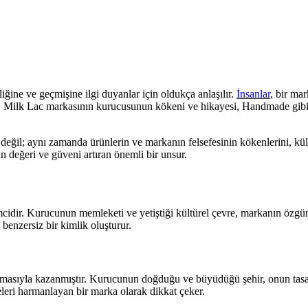
ine ve geçmişine ilgi duyanlar için oldukça anlaşılır.
İnsanlar
, bir ma
, Milk Lac markasının kurucusunun kökeni ve hikayesi, Handmade gibi el
 değil; aynı zamanda ürünlerin ve markanın felsefesinin kökenlerini, kü
an değeri ve güveni artıran önemli bir unsur.
imcidir. Kurucunun memleketi ve yetiştiği kültürel çevre, markanın özg
benzersiz bir kimlik oluşturur.
amasıyla kazanmıştır. Kurucunun doğduğu ve büyüdüğü şehir, onun tasarı
leri harmanlayan bir marka olarak dikkat çeker.