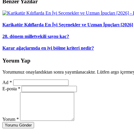
Benzer Yazılar
Karikatür Kılıflarda En İyi Seçenekler ve Uzman İpuçları [2026]
28. dönem milletvekili sayısı kaç?
Karar ağaçlarında en iyi bölme kriteri nedir?
Yorum Yap
Yorumunuz onaylandıktan sonra yayımlanacaktır. Lütfen argo içerme
Ad
*
E-posta
*
Yorum
*
Yorumu Gönder