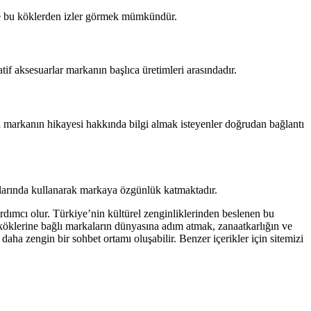
rde bu köklerden izler görmek mümkündür.
atif aksesuarlar markanın başlıca üretimleri arasındadır.
ya markanın hikayesi hakkında bilgi almak isteyenler doğrudan bağlantı
rımlarında kullanarak markaya özgünlük katmaktadır.
dımcı olur. Türkiye’nin kültürel zenginliklerinden beslenen bu
köklerine bağlı markaların dünyasına adım atmak, zanaatkarlığın ve
ha zengin bir sohbet ortamı oluşabilir. Benzer içerikler için sitemizi