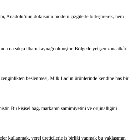
ibi, Anadolu’nun dokusunu modern çizgilerle birleştirerek, hem
rında da sıkça ilham kaynağı olmuştur. Bölgede yetişen zanaatkâr
u zenginlikten beslenmesi, Milk Lac’ın ürünlerinde kendine has bir
ştir. Bu kişisel bağ, markanın samimiyetini ve orijinalliğini
ler kullanmak, yerel üreticilerle iş birliği yapmak bu yaklaşımın