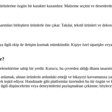
n ürünlerine özgün bir karakter kazandırır. Malzeme seçimi ve desenle
ımları birleştiren ürünlerle öne çıkar. Takılar, tekstil ürünleri ve dekor
eya ilgili ekip ile iletişim kurmak mümkündür. Kişiye özel siparişler ve
or?
 geleneklerine sahip bir yerdir. Kurucu, bu çevreden aldığı ilhamı tasa
anlamak, alınan ürünlerin ardındaki emeği ve hikayeyi kavramanıza yar
ek teşkil ediyor. Handmade gibi platformlar üzerinden bu tür özgün ve 
ilgili düşüncelerini veya deneyimlerini paylaşmaktan çekinme; böylece da