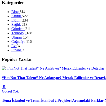
Kategoriler
Blog
614
Kültür
522
Eğitim
234
Sağlık
213
Gündem
211
Teknoloji
188
Ulaşım
154
Coğrafya
116
Ev
94
Finans
71
Popüler Yazılar
“I’m Not That Talent” Ne Anlatıyor? Merak Edilenler ve Detayl
📄
Görsel Yok
Tema İstanbul ve Tema İstanbul 2 Projeleri Arasındaki Farklar 