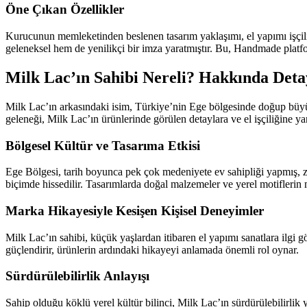
Öne Çıkan Özellikler
Kurucunun memleketinden beslenen tasarım yaklaşımı, el yapımı işçili
geleneksel hem de yenilikçi bir imza yaratmıştır. Bu, Handmade pla
Milk Lac’ın Sahibi Nereli? Hakkında Detay
Milk Lac’ın arkasındaki isim, Türkiye’nin Ege bölgesinde doğup büyüm
geleneği, Milk Lac’ın ürünlerinde görülen detaylara ve el işçiliğine ya
Bölgesel Kültür ve Tasarıma Etkisi
Ege Bölgesi, tarih boyunca pek çok medeniyete ev sahipliği yapmış, ze
biçimde hissedilir. Tasarımlarda doğal malzemeler ve yerel motiflerin
Marka Hikayesiyle Kesişen Kişisel Deneyimler
Milk Lac’ın sahibi, küçük yaşlardan itibaren el yapımı sanatlara ilgi 
güçlendirir, ürünlerin ardındaki hikayeyi anlamada önemli rol oynar.
Sürdürülebilirlik Anlayışı
Sahip olduğu köklü yerel kültür bilinci, Milk Lac’ın sürdürülebilirlik