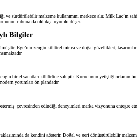
ği ve sürdürülebilir malzeme kullanımını merkeze alır. Milk Lac’ın sah
tformunun ruhuna da oldukça uyumlu düşer.
lı Bilgiler
üştür. Ege’nin zengin kültürel mirası ve doğal güzellikleri, tasarımla
nsımaktadır.
ngin bir el sanatları kültürüne sahiptir. Kurucunun yetiştiği ortamın b
 modern yorumları ön plandadır.
göstermiş, çevresinden edindiği deneyimleri marka vizyonuna entegre etmi
 yaklaşımında da kendini gösterir. Doğal ve geri dönüştürülebilir malzeme