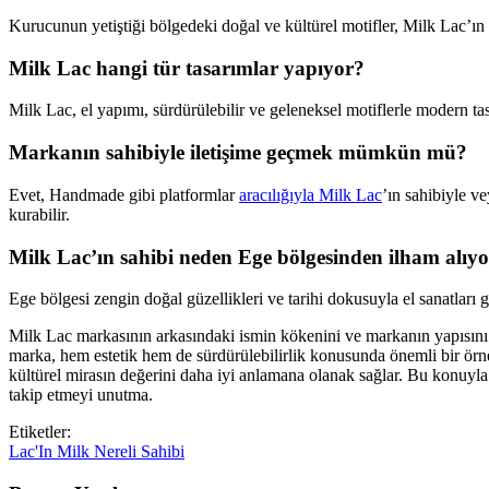
Kurucunun yetiştiği bölgedeki doğal ve kültürel motifler, Milk Lac’ı
Milk Lac hangi tür tasarımlar yapıyor?
Milk Lac, el yapımı, sürdürülebilir ve geleneksel motiflerle modern tasar
Markanın sahibiyle iletişime geçmek mümkün mü?
Evet, Handmade gibi platformlar
aracılığıyla Milk Lac
’ın sahibiyle v
kurabilir.
Milk Lac’ın sahibi neden Ege bölgesinden ilham alıy
Ege bölgesi zengin doğal güzellikleri ve tarihi dokusuyla el sanatları
Milk Lac markasının arkasındaki ismin kökenini ve markanın yapısını 
marka, hem estetik hem de sürdürülebilirlik konusunda önemli bir örn
kültürel mirasın değerini daha iyi anlamana olanak sağlar. Bu konuyla 
takip etmeyi unutma.
Etiketler:
Lac'In
Milk
Nereli
Sahibi