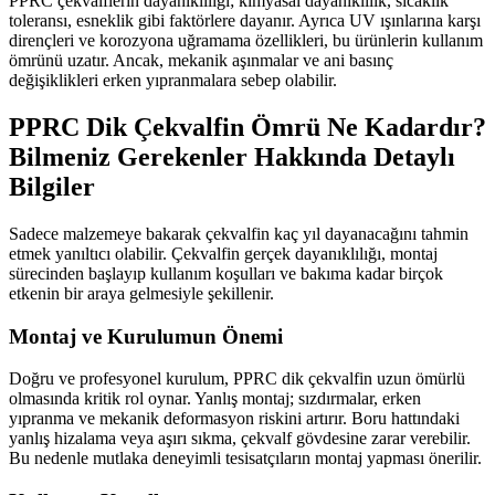
PPRC çekvalflerin dayanıklılığı; kimyasal dayanıklılık, sıcaklık
toleransı, esneklik gibi faktörlere dayanır. Ayrıca UV ışınlarına karşı
dirençleri ve korozyona uğramama özellikleri, bu ürünlerin kullanım
ömrünü uzatır. Ancak, mekanik aşınmalar ve ani basınç
değişiklikleri erken yıpranmalara sebep olabilir.
PPRC Dik Çekvalfin Ömrü Ne Kadardır?
Bilmeniz Gerekenler Hakkında Detaylı
Bilgiler
Sadece malzemeye bakarak çekvalfin kaç yıl dayanacağını tahmin
etmek yanıltıcı olabilir. Çekvalfin gerçek dayanıklılığı, montaj
sürecinden başlayıp kullanım koşulları ve bakıma kadar birçok
etkenin bir araya gelmesiyle şekillenir.
Montaj ve Kurulumun Önemi
Doğru ve profesyonel kurulum, PPRC dik çekvalfin uzun ömürlü
olmasında kritik rol oynar. Yanlış montaj; sızdırmalar, erken
yıpranma ve mekanik deformasyon riskini artırır. Boru hattındaki
yanlış hizalama veya aşırı sıkma, çekvalf gövdesine zarar verebilir.
Bu nedenle mutlaka deneyimli tesisatçıların montaj yapması önerilir.