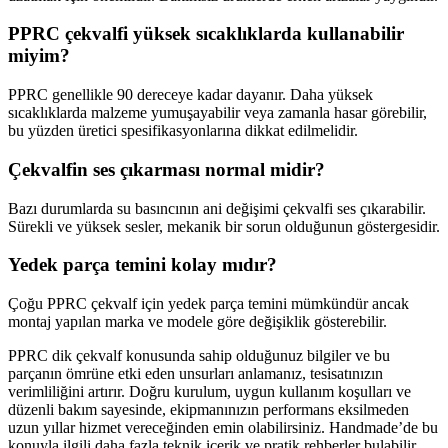
PPRC çekvalfi yüksek sıcaklıklarda kullanabilir
miyim?
PPRC genellikle 90 dereceye kadar dayanır. Daha yüksek
sıcaklıklarda malzeme yumuşayabilir veya zamanla hasar görebilir,
bu yüzden üretici spesifikasyonlarına dikkat edilmelidir.
Çekvalfin ses çıkarması normal midir?
Bazı durumlarda su basıncının ani değişimi çekvalfi ses çıkarabilir.
Sürekli ve yüksek sesler, mekanik bir sorun olduğunun göstergesidir.
Yedek parça temini kolay mıdır?
Çoğu PPRC çekvalf için yedek parça temini mümkündür ancak
montaj yapılan marka ve modele göre değişiklik gösterebilir.
PPRC dik çekvalf konusunda sahip olduğunuz bilgiler ve bu
parçanın ömrüne etki eden unsurları anlamanız, tesisatınızın
verimliliğini artırır. Doğru kurulum, uygun kullanım koşulları ve
düzenli bakım sayesinde, ekipmanınızın performans eksilmeden
uzun yıllar hizmet vereceğinden emin olabilirsiniz. Handmade’de bu
konuyla ilgili daha fazla teknik içerik ve pratik rehberler bulabilir,