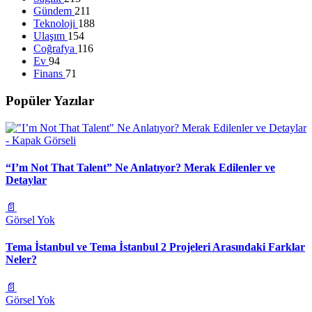
Gündem
211
Teknoloji
188
Ulaşım
154
Coğrafya
116
Ev
94
Finans
71
Popüler Yazılar
“I’m Not That Talent” Ne Anlatıyor? Merak Edilenler ve
Detaylar
📄
Görsel Yok
Tema İstanbul ve Tema İstanbul 2 Projeleri Arasındaki Farklar
Neler?
📄
Görsel Yok