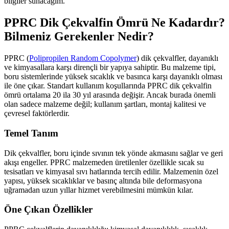
bilgiler sunacağım.
PPRC Dik Çekvalfin Ömrü Ne Kadardır?
Bilmeniz Gerekenler Nedir?
PPRC (
Polipropilen Random Copolymer
) dik çekvalfler, dayanıklı
ve kimyasallara karşı dirençli bir yapıya sahiptir. Bu malzeme tipi,
boru sistemlerinde yüksek sıcaklık ve basınca karşı dayanıklı olması
ile öne çıkar. Standart kullanım koşullarında PPRC dik çekvalfin
ömrü ortalama 20 ila 30 yıl arasında değişir. Ancak burada önemli
olan sadece malzeme değil; kullanım şartları, montaj kalitesi ve
çevresel faktörlerdir.
Temel Tanım
Dik çekvalfler, boru içinde sıvının tek yönde akmasını sağlar ve geri
akışı engeller. PPRC malzemeden üretilenler özellikle sıcak su
tesisatları ve kimyasal sıvı hatlarında tercih edilir. Malzemenin özel
yapısı, yüksek sıcaklıklar ve basınç altında bile deformasyona
uğramadan uzun yıllar hizmet verebilmesini mümkün kılar.
Öne Çıkan Özellikler