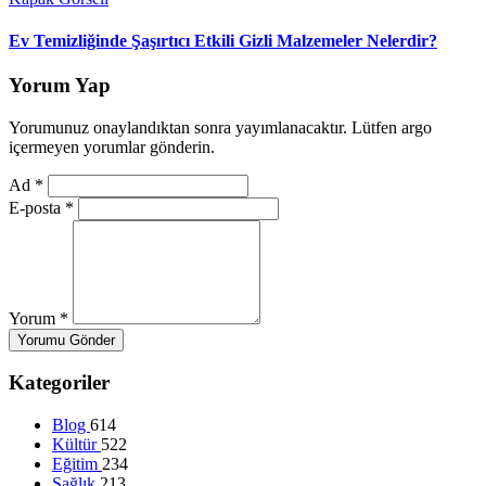
Ev Temizliğinde Şaşırtıcı Etkili Gizli Malzemeler Nelerdir?
Yorum Yap
Yorumunuz onaylandıktan sonra yayımlanacaktır. Lütfen argo
içermeyen yorumlar gönderin.
Ad
*
E-posta
*
Yorum
*
Yorumu Gönder
Kategoriler
Blog
614
Kültür
522
Eğitim
234
Sağlık
213