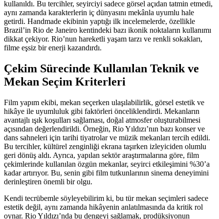
kullanıldı. Bu tercihler, seyirciyi sadece görsel açıdan tatmin etmedi,
aynı zamanda karakterlerin iç dünyasını mekânla uyumlu hale
getirdi. Handmade ekibinin yaptığı ilk incelemelerde, özellikle
Brazil’in Rio de Janeiro kentindeki bazı ikonik noktaların kullanımı
dikkat çekiyor. Rio’nun hareketli yaşam tarzı ve renkli sokakları,
filme eşsiz bir enerji kazandırdı.
Çekim Sürecinde Kullanılan Teknik ve
Mekan Seçim Kriterleri
Film yapım ekibi, mekan seçerken ulaşılabilirlik, görsel estetik ve
hikâye ile uyumluluk gibi faktörleri önceliklendirdi. Mekanların
avantajlı ışık koşulları sağlaması, doğal atmosfer oluşturabilmesi
açısından değerlendirildi. Örneğin, Rio Yıldızı’nın bazı konser ve
dans sahneleri için tarihi tiyatrolar ve müzik mekanları tercih edildi.
Bu tercihler, kültürel zenginliği ekrana taşırken izleyiciden olumlu
geri dönüş aldı. Ayrıca, yapılan sektör araştırmalarına göre, film
çekimlerinde kullanılan özgün mekanlar, seyirci etkileşimini %30’a
kadar artırıyor. Bu, senin gibi film tutkunlarının sinema deneyimini
derinleştiren önemli bir olgu.
Kendi tecrübemle söyleyebilirim ki, bu tür mekan seçimleri sadece
estetik değil, aynı zamanda hikâyenin anlatılmasında da kritik rol
oynar. Rio Yıldızı’nda bu dengeyi sağlamak, prodüksiyonun