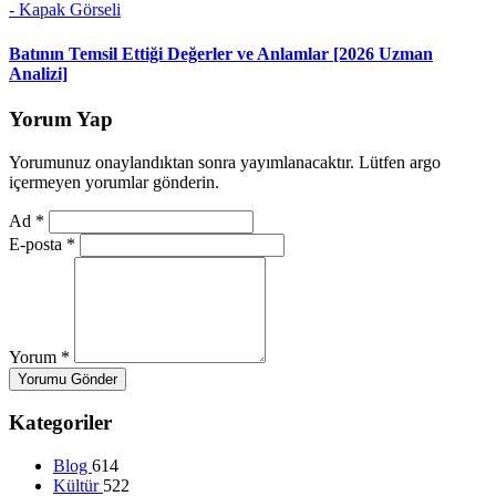
Batının Temsil Ettiği Değerler ve Anlamlar [2026 Uzman
Analizi]
Yorum Yap
Yorumunuz onaylandıktan sonra yayımlanacaktır. Lütfen argo
içermeyen yorumlar gönderin.
Ad
*
E-posta
*
Yorum
*
Yorumu Gönder
Kategoriler
Blog
614
Kültür
522