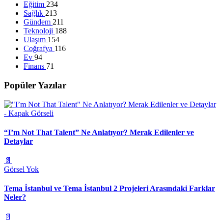
Eğitim
234
Sağlık
213
Gündem
211
Teknoloji
188
Ulaşım
154
Coğrafya
116
Ev
94
Finans
71
Popüler Yazılar
“I’m Not That Talent” Ne Anlatıyor? Merak Edilenler ve
Detaylar
📄
Görsel Yok
Tema İstanbul ve Tema İstanbul 2 Projeleri Arasındaki Farklar
Neler?
📄