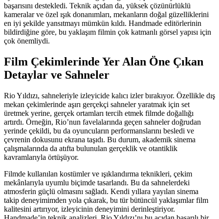
başarısını destekledi. Teknik açıdan da, yüksek çözünürlüklü
kameralar ve özel ışık donanımları, mekanların doğal güzelliklerini
en iyi şekilde yansıtmayı mümkün kıldı. Handmade editörlerinin
bildirdiğine göre, bu yaklaşım filmin çok katmanlı görsel yapısı için
çok önemliydi.
Film Çekimlerinde Yer Alan Öne Çıkan
Detaylar ve Sahneler
Rio Yıldızı, sahneleriyle izleyicide kalıcı izler bırakıyor. Özellikle dış
mekan çekimlerinde aşırı gerçekçi sahneler yaratmak için set
üretmek yerine, gerçek ortamları tercih etmek filmde doğallığı
artırdı. Örneğin, Rio’nun favelalarında geçen sahneler doğrudan
yerinde çekildi, bu da oyuncuların performanslarını besledi ve
çevrenin dokusunu ekrana taşıdı. Bu durum, akademik sinema
çalışmalarında da atıfta bulunulan gerçeklik ve otantiklik
kavramlarıyla örtüşüyor.
Filmde kullanılan kostümler ve ışıklandırma teknikleri, çekim
mekânlarıyla uyumlu biçimde tasarlandı. Bu da sahnelerdeki
atmosferin güçlü olmasını sağladı. Kendi yıllara yayılan sinema
takip deneyimimden yola çıkarak, bu tür bütüncül yaklaşımlar film
kalitesini artırıyor, izleyicinin deneyimini derinleştiriyor.
Handmade’in teknik analizleri, Rio Yıldızı’nı bu açıdan başarılı bir