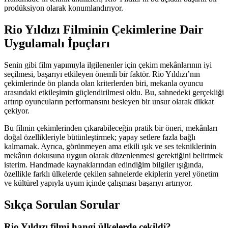
prodüksiyon olarak konumlandırıyor.
Rio Yıldızı Filminin Çekimlerine Dair
Uygulamalı İpuçları
Senin gibi film yapımıyla ilgilenenler için çekim mekânlarının iyi
seçilmesi, başarıyı etkileyen önemli bir faktör. Rio Yıldızı’nın
çekimlerinde ön planda olan kriterlerden biri, mekanla oyuncu
arasındaki etkileşimin güçlendirilmesi oldu. Bu, sahnedeki gerçekliği
artırıp oyuncuların performansını besleyen bir unsur olarak dikkat
çekiyor.
Bu filmin çekimlerinden çıkarabileceğin pratik bir öneri, mekânları
doğal özellikleriyle bütünleştirmek; yapay setlere fazla bağlı
kalmamak. Ayrıca, görünmeyen ama etkili ışık ve ses tekniklerinin
mekânın dokusuna uygun olarak düzenlenmesi gerektiğini belirtmek
isterim. Handmade kaynaklarından edindiğim bilgiler ışığında,
özellikle farklı ülkelerde çekilen sahnelerde ekiplerin yerel yönetim
ve kültürel yapıyla uyum içinde çalışması başarıyı artırıyor.
Sıkça Sorulan Sorular
Rio Yıldızı filmi hangi ülkelerde çekildi?