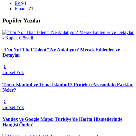
Ev
94
Finans
71
Popüler Yazılar
“I’m Not That Talent” Ne Anlatıyor? Merak Edilenler ve
Detaylar
📄
Görsel Yok
Tema İstanbul ve Tema İstanbul 2 Projeleri Arasındaki Farklar
Neler?
📄
Görsel Yok
Yandex ve Google Maps: Türkiye’de Harita Hizmetlerinde
Hangisi Önde?