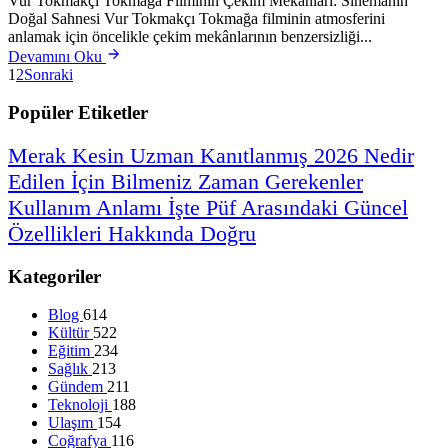
Vur Tokmakçı Tokmağa Filminin Çekim Mekanları: Sinemanın
Doğal Sahnesi Vur Tokmakçı Tokmağa filminin atmosferini
anlamak için öncelikle çekim mekânlarının benzersizliği...
Devamını Oku
1
2
Sonraki
Popüler Etiketler
Merak
Kesin
Uzman
Kanıtlanmış
2026
Nedir
Edilen
İçin
Bilmeniz
Zaman
Gerekenler
Kullanım
Anlamı
İşte
Püf
Arasındaki
Güncel
Özellikleri
Hakkında
Doğru
Kategoriler
Blog
614
Kültür
522
Eğitim
234
Sağlık
213
Gündem
211
Teknoloji
188
Ulaşım
154
Coğrafya
116