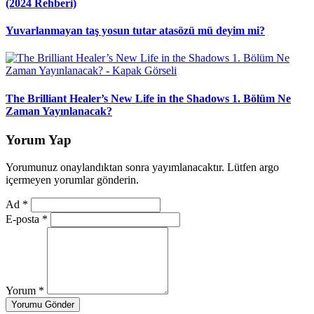
(2024 Rehberi)
Yuvarlanmayan taş yosun tutar atasözü mü deyim mi?
The Brilliant Healer’s New Life in the Shadows 1. Bölüm Ne
Zaman Yayınlanacak?
Yorum Yap
Yorumunuz onaylandıktan sonra yayımlanacaktır. Lütfen argo
içermeyen yorumlar gönderin.
Ad
*
E-posta
*
Yorum
*
Yorumu Gönder