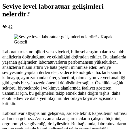
Seviye level laboratuar gelişimleri
nelerdir?
42
Laboratuar teknolojileri ve seviyeleri, bilimsel araştırmaların ve tıbbi
analizlerin doğruluğunu ve etkinliğini doğrudan etkiler. Bu alanlarda
yaşanan gelişmeler, laboratuvarların performansını yükseltirken,
analizlerin hızını artırır ve hata payını minimize eder. Seviye
seviyesinde yapılan ilerlemeler, sadece teknolojik cihazlarla sınırlı
kalmayıp, aynı zamanda süreç yönetimi, otomasyon ve veri analitiği
gibi geniş bir yelpazede önemli dönüşümler sağlar. Özellikle sağlık
sektörü, biyoteknoloji ve kimya alanlarında faaliyet gösteren
uzmanlar için, bu gelişmeleri takip etmek daha doğru teşhis, daha
etkili tedavi ve daha yenilikçi ürünler ortaya koymak açısından
kritiktir.
Laboratuvar altyapısının gelişmesi, sadece teknik kapasitenin artması
anlamına gelmez. Aynı zamanda araştırmacıların çalışma biçimini,
ergonomiyi ve güvenliği de iyileştirir. Bu bağlamda, laboratuvarların
seviye seviyesinde hangi gelişmeleri takip etmesi gerektiği,