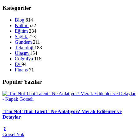
Kategoriler
Blog
614
Kültür
522
Eğitim
234
Sağlık
213
Gündem
211
Teknoloji
188
Ulaşım
154
Coğrafya
116
Ev
94
Finans
71
Popüler Yazılar
“I’m Not That Talent” Ne Anlatıyor? Merak Edilenler ve
Detaylar
📄
Görsel Yok