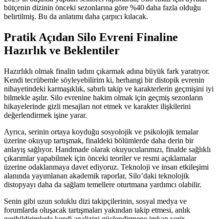
bütçenin dizinin önceki sezonlarına göre %40 daha fazla olduğu
belirtilmiş. Bu da anlatımı daha çarpıcı kılacak.
Pratik Açıdan Silo Evreni Finaline
Hazırlık ve Beklentiler
Hazırlıklı olmak finalin tadını çıkarmak adına büyük fark yaratıyor.
Kendi tecrübemle söyleyebilirim ki, herhangi bir distopik evrenin
nihayetindeki karmaşıklık, sabırlı takip ve karakterlerin geçmişini iyi
bilmekle aşılır. Silo evrenine hakim olmak için geçmiş sezonların
hikayelerinde gizli mesajları not etmek ve karakter ilişkilerini
değerlendirmek işine yarar.
Ayrıca, serinin ortaya koyduğu sosyolojik ve psikolojik temalar
üzerine okuyup tartışmak, finaldeki bölümlerde daha derin bir
anlayış sağlıyor. Handmade olarak okuyucularımızı, finalde sağlıklı
çıkarımlar yapabilmek için önceki teoriler ve resmi açıklamalar
üzerine odaklanmaya davet ediyoruz. Teknoloji ve insan etkileşimi
alanında yayımlanan akademik raporlar, Silo’daki teknolojik
distopyayı daha da sağlam temellere oturtmana yardımcı olabilir.
Senin gibi uzun soluklu dizi takipçilerinin, sosyal medya ve
forumlarda oluşacak tartışmaları yakından takip etmesi, anlık
geribildirimlerle kendi analizini güçlendirmene imkan verir.