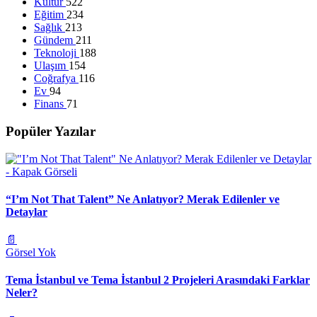
Kültür
522
Eğitim
234
Sağlık
213
Gündem
211
Teknoloji
188
Ulaşım
154
Coğrafya
116
Ev
94
Finans
71
Popüler Yazılar
“I’m Not That Talent” Ne Anlatıyor? Merak Edilenler ve
Detaylar
📄
Görsel Yok
Tema İstanbul ve Tema İstanbul 2 Projeleri Arasındaki Farklar
Neler?