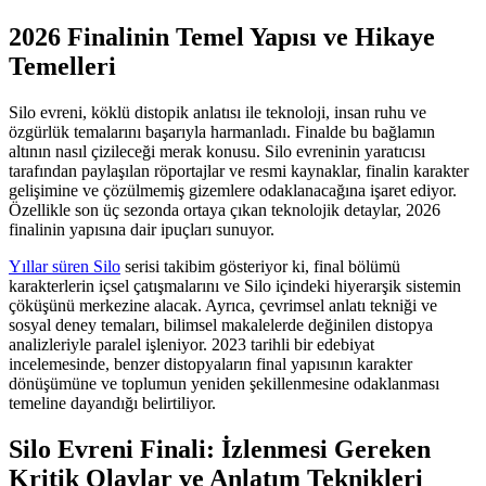
2026 Finalinin Temel Yapısı ve Hikaye
Temelleri
Silo evreni, köklü distopik anlatısı ile teknoloji, insan ruhu ve
özgürlük temalarını başarıyla harmanladı. Finalde bu bağlamın
altının nasıl çizileceği merak konusu. Silo evreninin yaratıcısı
tarafından paylaşılan röportajlar ve resmi kaynaklar, finalin karakter
gelişimine ve çözülmemiş gizemlere odaklanacağına işaret ediyor.
Özellikle son üç sezonda ortaya çıkan teknolojik detaylar, 2026
finalinin yapısına dair ipuçları sunuyor.
Yıllar süren Silo
serisi takibim gösteriyor ki, final bölümü
karakterlerin içsel çatışmalarını ve Silo içindeki hiyerarşik sistemin
çöküşünü merkezine alacak. Ayrıca, çevrimsel anlatı tekniği ve
sosyal deney temaları, bilimsel makalelerde değinilen distopya
analizleriyle paralel işleniyor. 2023 tarihli bir edebiyat
incelemesinde, benzer distopyaların final yapısının karakter
dönüşümüne ve toplumun yeniden şekillenmesine odaklanması
temeline dayandığı belirtiliyor.
Silo Evreni Finali: İzlenmesi Gereken
Kritik Olaylar ve Anlatım Teknikleri