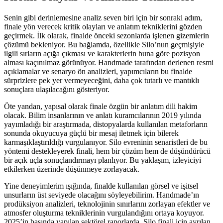
Senin gibi derinlemesine analiz seven biri için bir sonraki adım,
finale yön verecek kritik olayları ve anlatım tekniklerini gözden
geçirmek. İlk olarak, finalde önceki sezonlarda işlenen gizemlerin
çözümü bekleniyor. Bu bağlamda, özellikle Silo’nun geçmişiyle
ilgili sırların açığa çıkması ve karakterlerin buna göre pozisyon
alması kaçınılmaz görünüyor. Handmade tarafından derlenen resmi
açıklamalar ve senaryo ön analizleri, yapımcıların bu finalde
sürprizlere pek yer vermeyeceğini, daha çok tutarlı ve mantıklı
sonuçlara ulaşılacağını gösteriyor.
Öte yandan, yapısal olarak finale özgün bir anlatım dili hakim
olacak. Bilim insanlarının ve anlatı kuramcılarının 2019 yılında
yayımladığı bir araştırmada, distopyalarda kullanılan metaforların
sonunda okuyucuya güçlü bir mesaj iletmek için bilerek
karmaşıklaştırıldığı vurgulanıyor. Silo evreninin senaristleri de bu
yöntemi destekleyerek finali, hem bir çözüm hem de düşündürücü
bir açık uçla sonuçlandırmayı planlıyor. Bu yaklaşım, izleyiciyi
etkilerken üzerinde düşünmeye zorlayacak.
Yine deneyimlerim ışığında, finalde kullanılan görsel ve işitsel
unsurların üst seviyede olacağını söyleyebilirim. Handmade’ın
prodüksiyon analizleri, teknolojinin sınırlarını zorlayan efektler ve
atmosfer oluşturma tekniklerinin vurgulandığını ortaya koyuyor.
2025’in başında yapılan sektörel raporlarda, Silo finali için ayrılan