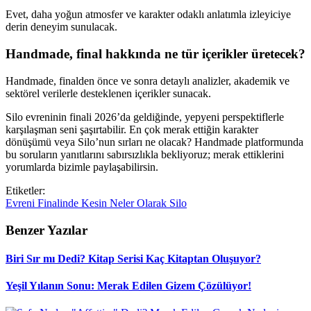
Evet, daha yoğun atmosfer ve karakter odaklı anlatımla izleyiciye
derin deneyim sunulacak.
Handmade, final hakkında ne tür içerikler üretecek?
Handmade, finalden önce ve sonra detaylı analizler, akademik ve
sektörel verilerle desteklenen içerikler sunacak.
Silo evreninin finali 2026’da geldiğinde, yepyeni perspektiflerle
karşılaşman seni şaşırtabilir. En çok merak ettiğin karakter
dönüşümü veya Silo’nun sırları ne olacak? Handmade platformunda
bu soruların yanıtlarını sabırsızlıkla bekliyoruz; merak ettiklerini
yorumlarda bizimle paylaşabilirsin.
Etiketler:
Evreni
Finalinde
Kesin
Neler
Olarak
Silo
Benzer Yazılar
Biri Sır mı Dedi? Kitap Serisi Kaç Kitaptan Oluşuyor?
Yeşil Yılanın Sonu: Merak Edilen Gizem Çözülüyor!