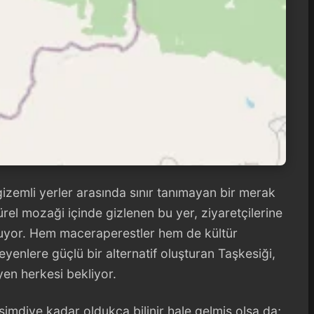
izemli yerler arasında sınır tanımayan bir merak
ürel mozaği içinde gizlenen bu yer, ziyaretçilerine
uyor. Hem maceraperestler hem de kültür
teyenlere güçlü bir alternatif oluşturan Taşkesiği,
en herkesi bekliyor.
u şimdiye kadar oldukça bilinir hale gelmiş olsa da;