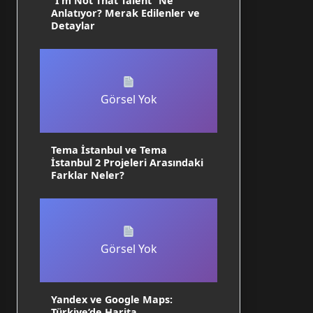
“I’m Not That Talent” Ne
Anlatıyor? Merak Edilenler ve
Detaylar
Görsel Yok
Tema İstanbul ve Tema
İstanbul 2 Projeleri Arasındaki
Farklar Neler?
Görsel Yok
Yandex ve Google Maps:
Türkiye’de Harita