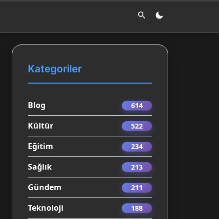
Kategoriler
Blog
614
Kültür
522
Eğitim
234
Sağlık
213
Gündem
211
Teknoloji
188