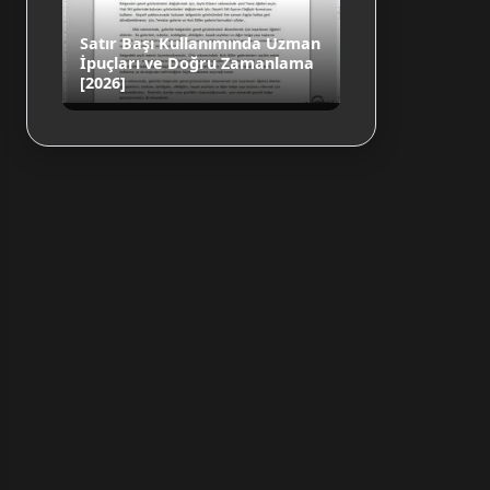
Satır Başı Kullanımında Uzman
İpuçları ve Doğru Zamanlama
[2026]