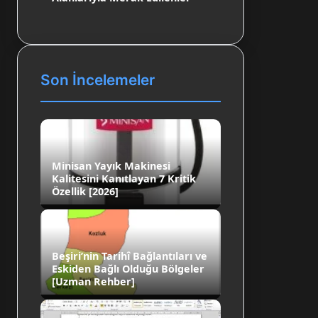
Son İncelemeler
Minisan Yayık Makinesi
Kalitesini Kanıtlayan 7 Kritik
Özellik [2026]
Beşiri’nin Tarihî Bağlantıları ve
Eskiden Bağlı Olduğu Bölgeler
[Uzman Rehber]