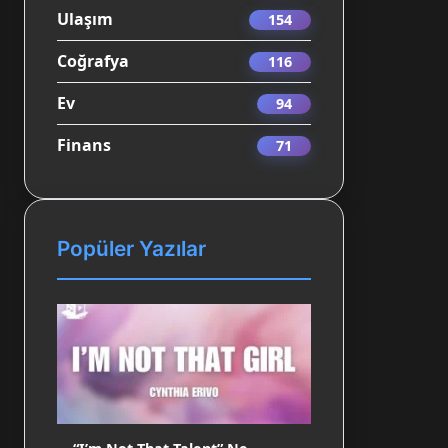
Ulaşım
154
Coğrafya
116
Ev
94
Finans
71
Popüler Yazılar