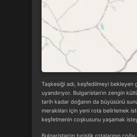
Taşkesiği adı, keşfedilmeyi bekleyen g
uyandırıyor. Bulgaristan’ın zengin kült
tarih kadar doğanın da büyüsünü sun
meraklıları için yeni rota belirlemek is
keşfetmenin coşkusunu yaşamak istey
Bulgaristan’ın turistik rotalarının çoğ