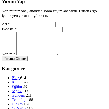
Yorum Yap
Yorumunuz onaylandıktan sonra yayımlanacaktır. Lütfen argo
içermeyen yorumlar gönderin.
Ad
*
E-posta
*
Yorum
*
Yorumu Gönder
Kategoriler
Blog
614
Kültür
522
Eğitim
234
Sağlık
213
Gündem
211
Teknoloji
188
Ulaşım
154
Coğrafya
116