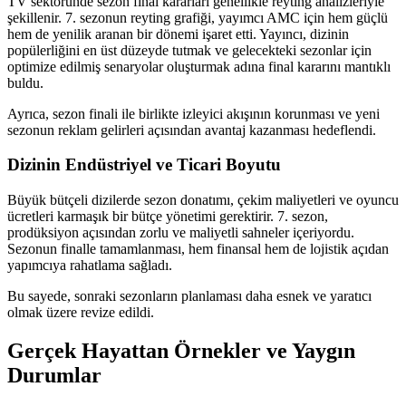
TV sektöründe sezon final kararları genellikle reyting analizleriyle
şekillenir. 7. sezonun reyting grafiği, yayımcı AMC için hem güçlü
hem de yenilik aranan bir dönemi işaret etti. Yayıncı, dizinin
popülerliğini en üst düzeyde tutmak ve gelecekteki sezonlar için
optimize edilmiş senaryolar oluşturmak adına final kararını mantıklı
buldu.
Ayrıca, sezon finali ile birlikte izleyici akışının korunması ve yeni
sezonun reklam gelirleri açısından avantaj kazanması hedeflendi.
Dizinin Endüstriyel ve Ticari Boyutu
Büyük bütçeli dizilerde sezon donatımı, çekim maliyetleri ve oyuncu
ücretleri karmaşık bir bütçe yönetimi gerektirir. 7. sezon,
prodüksiyon açısından zorlu ve maliyetli sahneler içeriyordu.
Sezonun finalle tamamlanması, hem finansal hem de lojistik açıdan
yapımcıya rahatlama sağladı.
Bu sayede, sonraki sezonların planlaması daha esnek ve yaratıcı
olmak üzere revize edildi.
Gerçek Hayattan Örnekler ve Yaygın
Durumlar