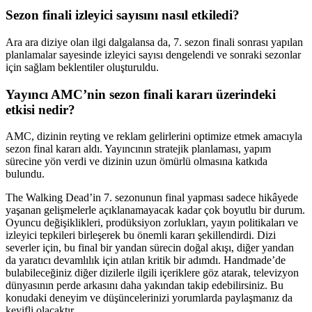
Sezon finali izleyici sayısını nasıl etkiledi?
Ara ara diziye olan ilgi dalgalansa da, 7. sezon finali sonrası yapılan
planlamalar sayesinde izleyici sayısı dengelendi ve sonraki sezonlar
için sağlam beklentiler oluşturuldu.
Yayıncı AMC’nin sezon finali kararı üzerindeki
etkisi nedir?
AMC, dizinin reyting ve reklam gelirlerini optimize etmek amacıyla
sezon final kararı aldı. Yayıncının stratejik planlaması, yapım
sürecine yön verdi ve dizinin uzun ömürlü olmasına katkıda
bulundu.
The Walking Dead’in 7. sezonunun final yapması sadece hikâyede
yaşanan gelişmelerle açıklanamayacak kadar çok boyutlu bir durum.
Oyuncu değişiklikleri, prodüksiyon zorlukları, yayın politikaları ve
izleyici tepkileri birleşerek bu önemli kararı şekillendirdi. Dizi
severler için, bu final bir yandan sürecin doğal akışı, diğer yandan
da yaratıcı devamlılık için atılan kritik bir adımdı. Handmade’de
bulabileceğiniz diğer dizilerle ilgili içeriklere göz atarak, televizyon
dünyasının perde arkasını daha yakından takip edebilirsiniz. Bu
konudaki deneyim ve düşüncelerinizi yorumlarda paylaşmanız da
keyifli olacaktır.