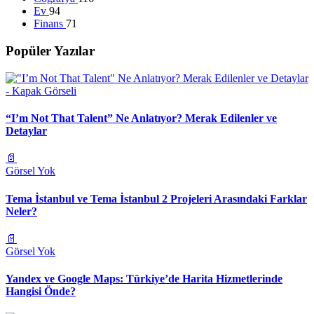
Ev
94
Finans
71
Popüler Yazılar
“I’m Not That Talent” Ne Anlatıyor? Merak Edilenler ve
Detaylar
📄
Görsel Yok
Tema İstanbul ve Tema İstanbul 2 Projeleri Arasındaki Farklar
Neler?
📄
Görsel Yok
Yandex ve Google Maps: Türkiye’de Harita Hizmetlerinde
Hangisi Önde?