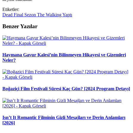
Etiketler:
Dead
Final
Sezon
The
Walking
Yaptı
Benzer Yazılar
Haymana Gavur Kalesi’nin Bilinmeyen Hikayesi ve Gizemleri
Neler?
Boğaziçi Film Festivali Süresi Kaç Gün? [2024 Program Detayı]
Isn’t It Romantic Filminin Gizli Mesajları ve Derin Anlamları
[2026]