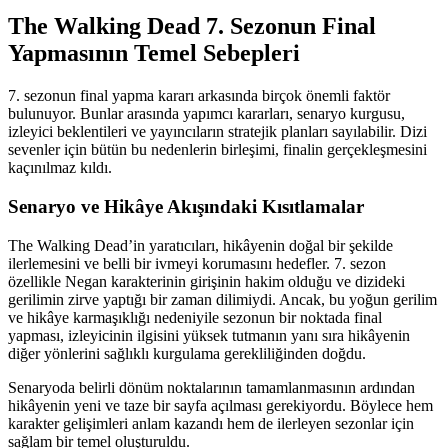
The Walking Dead 7. Sezonun Final
Yapmasının Temel Sebepleri
7. sezonun final yapma kararı arkasında birçok önemli faktör
bulunuyor. Bunlar arasında yapımcı kararları, senaryo kurgusu,
izleyici beklentileri ve yayıncıların stratejik planları sayılabilir. Dizi
sevenler için bütün bu nedenlerin birleşimi, finalin gerçekleşmesini
kaçınılmaz kıldı.
Senaryo ve Hikâye Akışındaki Kısıtlamalar
The Walking Dead’in yaratıcıları, hikâyenin doğal bir şekilde
ilerlemesini ve belli bir ivmeyi korumasını hedefler. 7. sezon
özellikle Negan karakterinin girişinin hakim olduğu ve dizideki
gerilimin zirve yaptığı bir zaman dilimiydi. Ancak, bu yoğun gerilim
ve hikâye karmaşıklığı nedeniyile sezonun bir noktada final
yapması, izleyicinin ilgisini yüksek tutmanın yanı sıra hikâyenin
diğer yönlerini sağlıklı kurgulama gerekliliğinden doğdu.
Senaryoda belirli dönüm noktalarının tamamlanmasının ardından
hikâyenin yeni ve taze bir sayfa açılması gerekiyordu. Böylece hem
karakter gelişimleri anlam kazandı hem de ilerleyen sezonlar için
sağlam bir temel oluşturuldu.