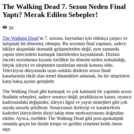
The Walking Dead 7. Sezon Neden Final
Yaptı? Merak Edilen Sebepler!
39
The Walking Dead
’in 7. sezonu, hayranları için oldukça çarpıcı ve
tartışmalı bir dönemeç olmuştu. Bu sezonun final yapması, sadece
hikâye akışındaki dramatik gelişmelerden değil, aynı zamanda
yapım sürecindeki karmaşık faktörlerden kaynaklandı. Dizinin
önceki sezonlarına kıyasla özellikle bu dönemi neden noktaladığı,
birçok izleyici ve eleştirmen tarafından merak konusu oldu.
Televizyon dünyasında uzun soluklu dizilerin sezon finali
kararlarında etkili olan temel dinamikleri anlamak, bu tür sürprizlere
karşı bakış açısını genişletir.
The Walking Dead gibi karmaşık ve çok katmanlı bir yapımda sezon
finalinin sebepleri, sadece senaryo değil; prodüksiyon kararı, oyuncu
kadrosundaki değişimler, izleyici ilgisi ve yayın stratejileri gibi çok
sayıda unsurla şekillenir. Senaryonun ilerleyişi ve karakterlerin
kaderleri izleyicilerin diziyi takip etme motivasyonunu doğrudan
etkiler. Ayrıca, özellikle The Walking Dead gibi post-apokaliptik
ortamda geçen bir dizide tempo ve gerilim yönetimi kritik önem
taşır.