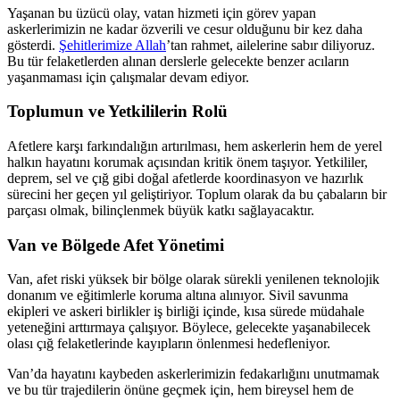
Yaşanan bu üzücü olay, vatan hizmeti için görev yapan
askerlerimizin ne kadar özverili ve cesur olduğunu bir kez daha
gösterdi.
Şehitlerimize Allah
’tan rahmet, ailelerine sabır diliyoruz.
Bu tür felaketlerden alınan derslerle gelecekte benzer acıların
yaşanmaması için çalışmalar devam ediyor.
Toplumun ve Yetkililerin Rolü
Afetlere karşı farkındalığın artırılması, hem askerlerin hem de yerel
halkın hayatını korumak açısından kritik önem taşıyor. Yetkililer,
deprem, sel ve çığ gibi doğal afetlerde koordinasyon ve hazırlık
sürecini her geçen yıl geliştiriyor. Toplum olarak da bu çabaların bir
parçası olmak, bilinçlenmek büyük katkı sağlayacaktır.
Van ve Bölgede Afet Yönetimi
Van, afet riski yüksek bir bölge olarak sürekli yenilenen teknolojik
donanım ve eğitimlerle koruma altına alınıyor. Sivil savunma
ekipleri ve askeri birlikler iş birliği içinde, kısa sürede müdahale
yeteneğini arttırmaya çalışıyor. Böylece, gelecekte yaşanabilecek
olası çığ felaketlerinde kayıpların önlenmesi hedefleniyor.
Van’da hayatını kaybeden askerlerimizin fedakarlığını unutmamak
ve bu tür trajedilerin önüne geçmek için, hem bireysel hem de