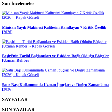
Son İncelemeler
Minisan Yayık Makinesi Kalitesini Kanıtlayan 7 Kritik Özellik
[2026]
Beşiri’nin Tarihî Bağlantıları ve Eskiden Bağlı Olduğu Bölgeler
[Uzman Rehber]
Satır Başı Kullanımında Uzman İpuçları ve Doğru Zamanlama
[2026]
SAYFALAR
SON YAZILAR