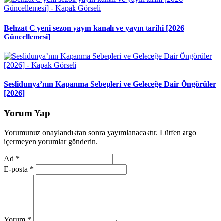
Behzat C yeni sezon yayın kanalı ve yayın tarihi [2026
Güncellemesi]
Seslidunya’nın Kapanma Sebepleri ve Geleceğe Dair Öngörüler
[2026]
Yorum Yap
Yorumunuz onaylandıktan sonra yayımlanacaktır. Lütfen argo
içermeyen yorumlar gönderin.
Ad
*
E-posta
*
Yorum
*