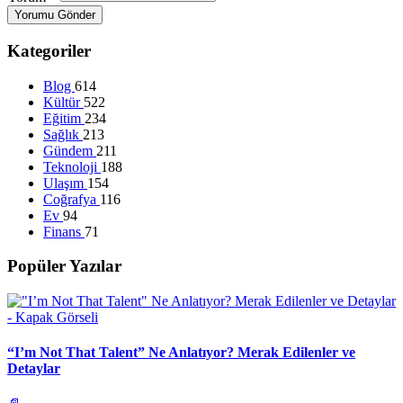
Yorumu Gönder
Kategoriler
Blog
614
Kültür
522
Eğitim
234
Sağlık
213
Gündem
211
Teknoloji
188
Ulaşım
154
Coğrafya
116
Ev
94
Finans
71
Popüler Yazılar
“I’m Not That Talent” Ne Anlatıyor? Merak Edilenler ve
Detaylar