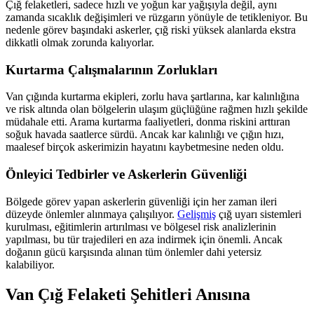
Çığ felaketleri, sadece hızlı ve yoğun kar yağışıyla değil, aynı
zamanda sıcaklık değişimleri ve rüzgarın yönüyle de tetikleniyor. Bu
nedenle görev başındaki askerler, çığ riski yüksek alanlarda ekstra
dikkatli olmak zorunda kalıyorlar.
Kurtarma Çalışmalarının Zorlukları
Van çığında kurtarma ekipleri, zorlu hava şartlarına, kar kalınlığına
ve risk altında olan bölgelerin ulaşım güçlüğüne rağmen hızlı şekilde
müdahale etti. Arama kurtarma faaliyetleri, donma riskini arttıran
soğuk havada saatlerce sürdü. Ancak kar kalınlığı ve çığın hızı,
maalesef birçok askerimizin hayatını kaybetmesine neden oldu.
Önleyici Tedbirler ve Askerlerin Güvenliği
Bölgede görev yapan askerlerin güvenliği için her zaman ileri
düzeyde önlemler alınmaya çalışılıyor.
Gelişmiş
çığ uyarı sistemleri
kurulması, eğitimlerin artırılması ve bölgesel risk analizlerinin
yapılması, bu tür trajedileri en aza indirmek için önemli. Ancak
doğanın gücü karşısında alınan tüm önlemler dahi yetersiz
kalabiliyor.
Van Çığ Felaketi Şehitleri Anısına