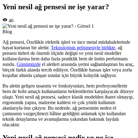
Yeni nesil ağ pensesi ne işe yarar?
46
Blog
Ağ pensesi, Özellikle elektrik işleri ve ince metal müdahalelerinde
hayat kurtaran bir alettir.
Teknolojinin gelişmesiyle birlikte
, ağ
pensesi türleri de önemli ölçüde değişti ve yeni nesil modeller
kullanıcılarına hem daha fazla pratiklik hem de üstün performans
sundu.
Günümüzde
el aletleri arasında yerini sağlamlaştıran bu araç,
birçok farklı alanda tercih ediliyor. Özellikle hassas işler veya zorlu
koşullar altında çalışan ustalar için büyük kolaylık sağlıyor.
Bu aletin gelişen tasarımı ve fonksiyonları, hem profesyonellerin
hem de hobi amaçlı kullananların beklentilerini karşılayacak düzeye
ulaştı. Yeni nesil ağ pensesi, sadece klasik modelden ibaret olmayıp,
ergonomik yapısı, malzeme kalitesi ve çok yönlü kullanım
alanlarıyla öne çıkıyor. Bu nedenle, ağ pensesinin neden el
çantasının vazgeçilmezi hâline geldiğini anlamak için kullanılan
teknik detaylarına ve avantajlarına yakından bakmak faydalı
olacaktır.
Yeni nesil ağ pensesi nedir ve ne işe