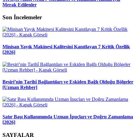
Merak Edilenler
Son İncelemeler
Minisan Yayık Makinesi Kalitesini Kanıtlayan 7 Kritik Özellik
[2026]
Beşiri’nin Tarihî Bağlantıları ve Eskiden Bağlı Olduğu Bölgeler
[Uzman Rehber]
Satır Başı Kullanımında Uzman İpuçları ve Doğru Zamanlama
[2026]
SAYFALAR