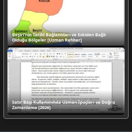
Beşiri’nin Tarihî Bağlantıları ve Eskiden Bağlı
Olduğu Bölgeler [Uzman Rehber]
Satır Başı Kullanımında Uzman İpuçları ve Doğru
Zamanlama [2026]