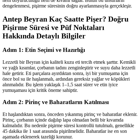
hem doyuruculuğu hem de kıvamı sağlar. Bütün bu unsurların
dengelenmesi, pişirme süresinin doğru ayarlanmasıyla gerçekleşir.
Antep Beyran Kaç Saatte Pişer? Doğru
Pişirme Süresi ve Püf Noktaları
Hakkında Detaylı Bilgiler
Adım 1: Etin Seçimi ve Hazırlığı
Lezzetli bir Beyran için kaliteli kuzu eti tercih etmek şarttır. Kemikli
ve yağlı kısımlar, çorbanın tadını zenginleştirir ve suyu daha lezzetli
hale getirir. Eti parçalara ayırdıktan sonra, iyi bir yumuşama için
önce bol su ile haşlanmalı, ardından gereksiz yağlar ve köpükleri
alınmalıdır. Bu işlem yaklaşık 1–1,5 saat sürer ve etin iyice
yumuşaması için kritik öneme sahiptir.
Adım 2: Pirinç ve Baharatların Katılması
Et haşlandıktan sonra, önceden yıkanmış pirinç ve baharatlar eklenir.
Pirinç, çorbanın içinde dağılıp lapa olmadan belli bir kıvamda
kalmalıdır. Bu nedenle pişirme süresi kontrollü tutulmalı, genellikle
45 dakika ile 1 saat arasında pişirilmelidir. Baharatlar ise en son
aşamada eklenerek tazeliği korunur.