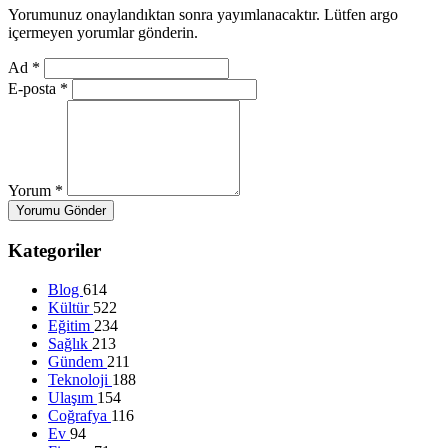
Yorumunuz onaylandıktan sonra yayımlanacaktır. Lütfen argo
içermeyen yorumlar gönderin.
Ad
*
E-posta
*
Yorum
*
Yorumu Gönder
Kategoriler
Blog
614
Kültür
522
Eğitim
234
Sağlık
213
Gündem
211
Teknoloji
188
Ulaşım
154
Coğrafya
116
Ev
94