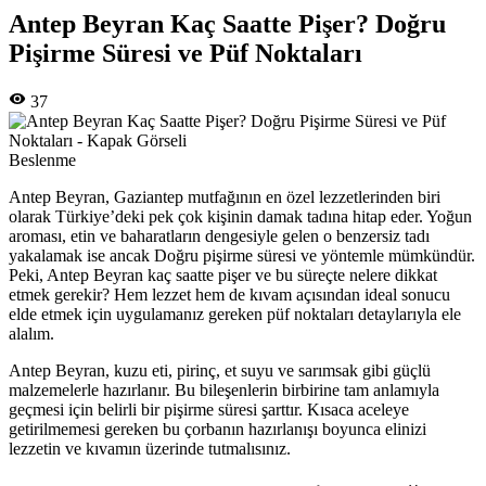
Antep Beyran Kaç Saatte Pişer? Doğru
Pişirme Süresi ve Püf Noktaları
37
Beslenme
Antep Beyran, Gaziantep mutfağının en özel lezzetlerinden biri
olarak Türkiye’deki pek çok kişinin damak tadına hitap eder. Yoğun
aroması, etin ve baharatların dengesiyle gelen o benzersiz tadı
yakalamak ise ancak Doğru pişirme süresi ve yöntemle mümkündür.
Peki, Antep Beyran kaç saatte pişer ve bu süreçte nelere dikkat
etmek gerekir? Hem lezzet hem de kıvam açısından ideal sonucu
elde etmek için uygulamanız gereken püf noktaları detaylarıyla ele
alalım.
Antep Beyran, kuzu eti, pirinç, et suyu ve sarımsak gibi güçlü
malzemelerle hazırlanır. Bu bileşenlerin birbirine tam anlamıyla
geçmesi için belirli bir pişirme süresi şarttır. Kısaca aceleye
getirilmemesi gereken bu çorbanın hazırlanışı boyunca elinizi
lezzetin ve kıvamın üzerinde tutmalısınız.