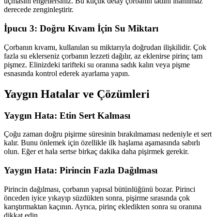
uçmasını engellersiniz. Bu küçük detay çorbanın tadını inanılmaz
derecede zenginleştirir.
İpucu 3: Doğru Kıvam İçin Su Miktarı
Çorbanın kıvamı, kullanılan su miktarıyla doğrudan ilişkilidir. Çok
fazla su eklerseniz çorbanın lezzeti dağılır, az eklenirse pirinç tam
pişmez. Elinizdeki tarifteki su oranına sadık kalın veya pişme
esnasında kontrol ederek ayarlama yapın.
Yaygın Hatalar ve Çözümleri
Yaygın Hata: Etin Sert Kalması
Çoğu zaman doğru pişirme süresinin bırakılmaması nedeniyle et sert
kalır. Bunu önlemek için özellikle ilk haşlama aşamasında sabırlı
olun. Eğer et hala sertse birkaç dakika daha pişirmek gerekir.
Yaygın Hata: Pirincin Fazla Dağılması
Pirincin dağılması, çorbanın yapısal bütünlüğünü bozar. Pirinci
önceden iyice yıkayıp süzdükten sonra, pişirme sırasında çok
karıştırmaktan kaçının. Ayrıca, pirinç ekledikten sonra su oranına
dikkat edin.