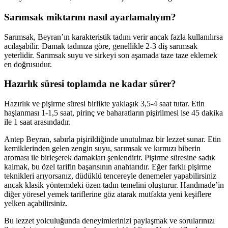
Sarımsak miktarını nasıl ayarlamalıyım?
Sarımsak, Beyran’ın karakteristik tadını verir ancak fazla kullanılırsa
acılaşabilir. Damak tadınıza göre, genellikle 2-3 diş sarımsak
yeterlidir. Sarımsak suyu ve sirkeyi son aşamada taze taze eklemek
en doğrusudur.
Hazırlık süresi toplamda ne kadar sürer?
Hazırlık ve pişirme süresi birlikte yaklaşık 3,5-4 saat tutar. Etin
haşlanması 1-1,5 saat, pirinç ve baharatların pişirilmesi ise 45 dakika
ile 1 saat arasındadır.
Antep Beyran, sabırla pişirildiğinde unutulmaz bir lezzet sunar. Etin
kemiklerinden gelen zengin suyu, sarımsak ve kırmızı biberin
aroması ile birleşerek damakları şenlendirir. Pişirme süresine sadık
kalmak, bu özel tarifin başarısının anahtarıdır. Eğer farklı pişirme
teknikleri arıyorsanız, düdüklü tencereyle denemeler yapabilirsiniz
ancak klasik yöntemdeki özen tadın temelini oluşturur. Handmade’in
diğer yöresel yemek tariflerine göz atarak mutfakta yeni keşiflere
yelken açabilirsiniz.
Bu lezzet yolculuğunda deneyimlerinizi paylaşmak ve sorularınızı