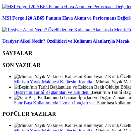
MSI Forge 120 AB65 Fanının Hava Akımı ve Performans Değerl
Tersiyer Alkol Nedir? Özellikleri ve Kullanım Alanlarıyla Merak 
SAYFALAR
SON YAZILAR
Minisan Yayık Makinesi Kalitesini Kanıtla...
Minisan Yayık Mak
Beşiri’nin Tarihî Bağlantıları ve Eskiden...
Beşiri’nin Tarihî Bağ
Satır Başı Kullanımında Uzman İpuçları ve...
Satır başı kullanı
POPÜLER YAZILAR
Minisan Yayık Makinesi Kalitesini Kanıtla...
Minisan Yayık Mak