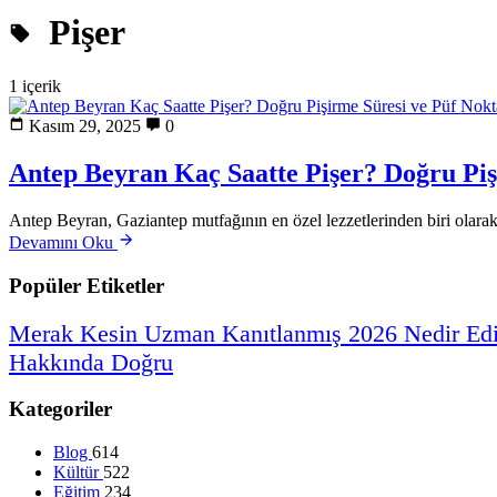
Pişer
1 içerik
Kasım 29, 2025
0
Antep Beyran Kaç Saatte Pişer? Doğru Piş
Antep Beyran, Gaziantep mutfağının en özel lezzetlerinden biri olarak
Devamını Oku
Popüler Etiketler
Merak
Kesin
Uzman
Kanıtlanmış
2026
Nedir
Ed
Hakkında
Doğru
Kategoriler
Blog
614
Kültür
522
Eğitim
234