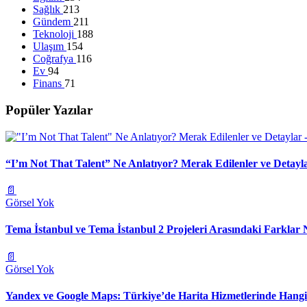
Sağlık
213
Gündem
211
Teknoloji
188
Ulaşım
154
Coğrafya
116
Ev
94
Finans
71
Popüler Yazılar
“I’m Not That Talent” Ne Anlatıyor? Merak Edilenler ve Detayl
📄
Görsel Yok
Tema İstanbul ve Tema İstanbul 2 Projeleri Arasındaki Farklar 
📄
Görsel Yok
Yandex ve Google Maps: Türkiye’de Harita Hizmetlerinde Hang