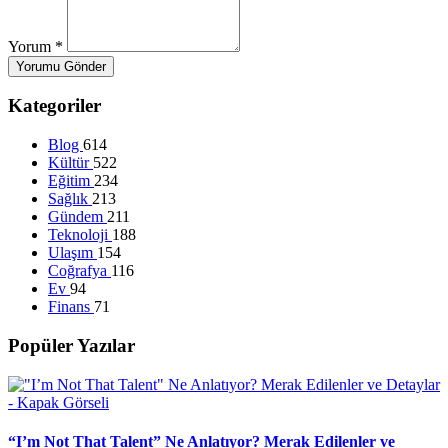
Yorum
*
Yorumu Gönder
Kategoriler
Blog
614
Kültür
522
Eğitim
234
Sağlık
213
Gündem
211
Teknoloji
188
Ulaşım
154
Coğrafya
116
Ev
94
Finans
71
Popüler Yazılar
“I’m Not That Talent” Ne Anlatıyor? Merak Edilenler ve