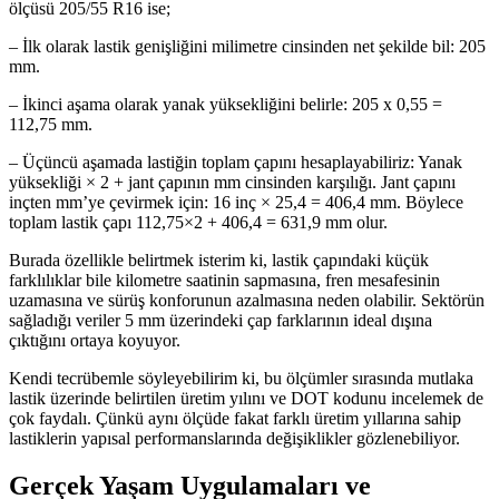
ölçüsü 205/55 R16 ise;
– İlk olarak lastik genişliğini milimetre cinsinden net şekilde bil: 205
mm.
– İkinci aşama olarak yanak yüksekliğini belirle: 205 x 0,55 =
112,75 mm.
– Üçüncü aşamada lastiğin toplam çapını hesaplayabiliriz: Yanak
yüksekliği × 2 + jant çapının mm cinsinden karşılığı. Jant çapını
inçten mm’ye çevirmek için: 16 inç × 25,4 = 406,4 mm. Böylece
toplam lastik çapı 112,75×2 + 406,4 = 631,9 mm olur.
Burada özellikle belirtmek isterim ki, lastik çapındaki küçük
farklılıklar bile kilometre saatinin sapmasına, fren mesafesinin
uzamasına ve sürüş konforunun azalmasına neden olabilir. Sektörün
sağladığı veriler 5 mm üzerindeki çap farklarının ideal dışına
çıktığını ortaya koyuyor.
Kendi tecrübemle söyleyebilirim ki, bu ölçümler sırasında mutlaka
lastik üzerinde belirtilen üretim yılını ve DOT kodunu incelemek de
çok faydalı. Çünkü aynı ölçüde fakat farklı üretim yıllarına sahip
lastiklerin yapısal performanslarında değişiklikler gözlenebiliyor.
Gerçek Yaşam Uygulamaları ve