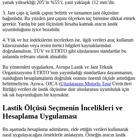
yanak yüksekliği 205’in %55’i, yani yaklaşık 112 mm’dir.
3. Jant çapı iç lastik çapını belirtir ve tamamen jant ölçüsüne
bağımlıdır. Bu yüzden jant çapını ölçerken inç birimine dikkat etmek
gerekir. Yanlış bir jant ölçüsünü hesaba katmak aracın lastik
uyumluluğunu iyice bozabilir.
4. Yük ve hız indekslerini incelerken ise, ilgili verileri araç kullanım
kılavuzundan veya resmi üretici bilgileri kaynaklarından
doğrulamalısın. TÜV ve ETRTO gibi uluslararası standartlar bu
anlamda referans olarak alınabilir.
Bu yöntemleri uygularken, Avrupa Lastik ve Jant Teknik
Organizasyonu ETRTO’nun yayımladığı standartlara dayanmamın,
sunduğum hesaplamaların doğruluk oranını önemli ölçüde artırdığını
belirtmeliyim. Ayrıca, OICA (
Uluslararası Motorlu Taşıt
Üreticileri
Birliği) verileri de lastik ölçüsüne dair uluslararası uyumluluk için
sık sık başvurduğum bir kaynaktır.
Lastik Ölçüsü Seçmenin İncelikleri ve
Hesaplama Uygulaması
Bu aşamada hesaplama adımlarını, elde ettiğin verileri kullanarak
nasıl uygulayacağını örneklerle anlatayım. Örneğin aracın lastik