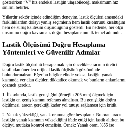
gösterirken “V” hız endeksi lastiğin ulaşabileceği maksimum hız
sınırını belirler.
Yıllardır sektör içinde edindiğim deneyim, lastik ölçüleri arasındaki
farklılıklardan dolayı yanlış seçimlerin hem lastik ömrünü kısalttığını
hem de sürüş kalitesini düşürdüğünü gösterdi. Bu nedenle, her ölçü
unsurunu doğru kavraman, doğru hesaplamanın ilk temel adımıdır.
Lastik Ölçüsünü Doğru Hesaplama
Yöntemleri ve Güvenilir Adımlar
Doğru lastik ölçüsünü hesaplamak için öncelikle aracının üretici
tarafından önerilen orijinal lastik ölçüsünü göz önünde
bulundurmalısın. Eğer bu bilgiler elinde yoksa, lastiğin yanak
kısmında yer alan ölçüleri dikkatlice okumak ve bunların anlamlarını
çözmek gerekir.
1. İlk adımda, lastik genişliğini (örneğin 205 mm) ölçmek için
lastiğin en geniş kısmını referans almalısın. Bu genişliğin doğru
ölçülmesi, aracın gerektiği kadar yol tutuşu sağlaması için kritik.
2. Yanak yüksekliği, yanak oranına göre hesaplanır. Bu oran aracın
lastiğin yanak kısmının yüksekliğini ifade ettiği için lastik alırken bu
ölçüyü mutlaka kontrol etmelisin. Örnek: Yanak oranı %55 ise