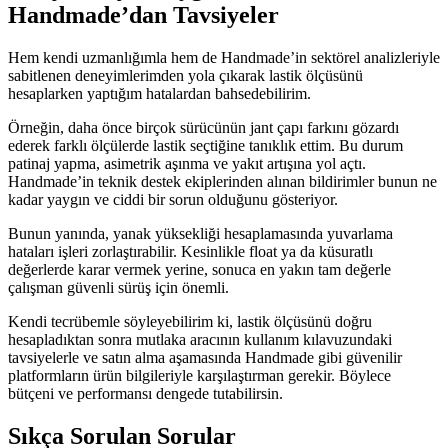
Handmade’dan Tavsiyeler
Hem kendi uzmanlığımla hem de Handmade’in sektörel analizleriyle
sabitlenen deneyimlerimden yola çıkarak lastik ölçüsünü
hesaplarken yaptığım hatalardan bahsedebilirim.
Örneğin, daha önce birçok sürücünün jant çapı farkını gözardı
ederek farklı ölçülerde lastik seçtiğine tanıklık ettim. Bu durum
patinaj yapma, asimetrik aşınma ve yakıt artışına yol açtı.
Handmade’in teknik destek ekiplerinden alınan bildirimler bunun ne
kadar yaygın ve ciddi bir sorun olduğunu gösteriyor.
Bunun yanında, yanak yüksekliği hesaplamasında yuvarlama
hataları işleri zorlaştırabilir. Kesinlikle float ya da küsuratlı
değerlerde karar vermek yerine, sonuca en yakın tam değerle
çalışman güvenli sürüş için önemli.
Kendi tecrübemle söyleyebilirim ki, lastik ölçüsünü doğru
hesapladıktan sonra mutlaka aracının kullanım kılavuzundaki
tavsiyelerle ve satın alma aşamasında Handmade gibi güvenilir
platformların ürün bilgileriyle karşılaştırman gerekir. Böylece
bütçeni ve performansı dengede tutabilirsin.
Sıkça Sorulan Sorular