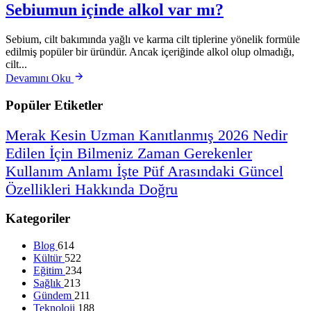
Sebiumun içinde alkol var mı?
Sebium, cilt bakımında yağlı ve karma cilt tiplerine yönelik formüle
edilmiş popüler bir üründür. Ancak içeriğinde alkol olup olmadığı,
cilt...
Devamını Oku
Popüler Etiketler
Merak
Kesin
Uzman
Kanıtlanmış
2026
Nedir
Edilen
İçin
Bilmeniz
Zaman
Gerekenler
Kullanım
Anlamı
İşte
Püf
Arasındaki
Güncel
Özellikleri
Hakkında
Doğru
Kategoriler
Blog
614
Kültür
522
Eğitim
234
Sağlık
213
Gündem
211
Teknoloji
188