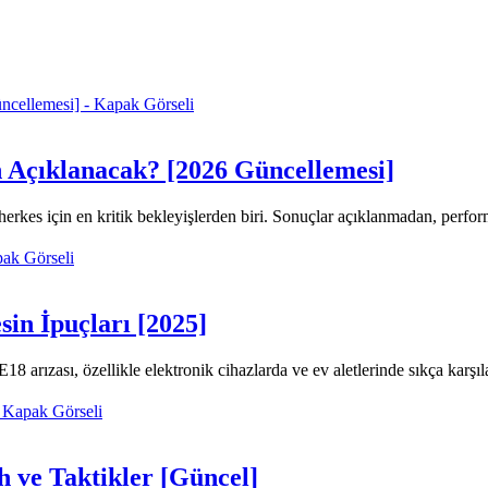
n Açıklanacak? [2026 Güncellemesi]
 herkes için en kritik bekleyişlerden biri. Sonuçlar açıklanmadan, perfo
in İpuçları [2025]
arızası, özellikle elektronik cihazlarda ve ev aletlerinde sıkça karşıla
h ve Taktikler [Güncel]