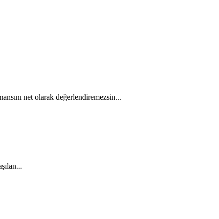
rmansını net olarak değerlendiremezsin...
şılan...