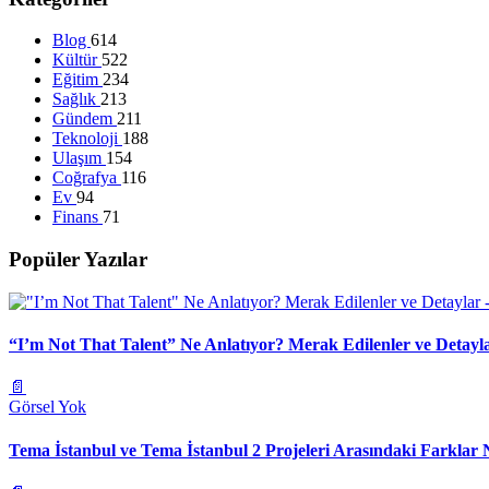
Blog
614
Kültür
522
Eğitim
234
Sağlık
213
Gündem
211
Teknoloji
188
Ulaşım
154
Coğrafya
116
Ev
94
Finans
71
Popüler Yazılar
“I’m Not That Talent” Ne Anlatıyor? Merak Edilenler ve Detayl
📄
Görsel Yok
Tema İstanbul ve Tema İstanbul 2 Projeleri Arasındaki Farklar 