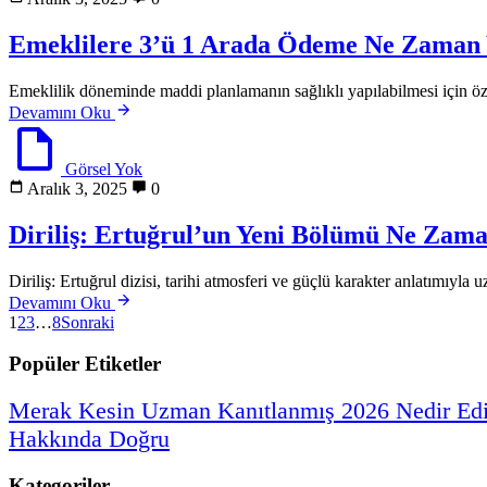
Emeklilere 3’ü 1 Arada Ödeme Ne Zaman Y
Emeklilik döneminde maddi planlamanın sağlıklı yapılabilmesi için öze
Devamını Oku
Görsel Yok
Aralık 3, 2025
0
Diriliş: Ertuğrul’un Yeni Bölümü Ne Zam
Diriliş: Ertuğrul dizisi, tarihi atmosferi ve güçlü karakter anlatımıyla 
Devamını Oku
1
2
3
…
8
Sonraki
Popüler Etiketler
Merak
Kesin
Uzman
Kanıtlanmış
2026
Nedir
Ed
Hakkında
Doğru
Kategoriler