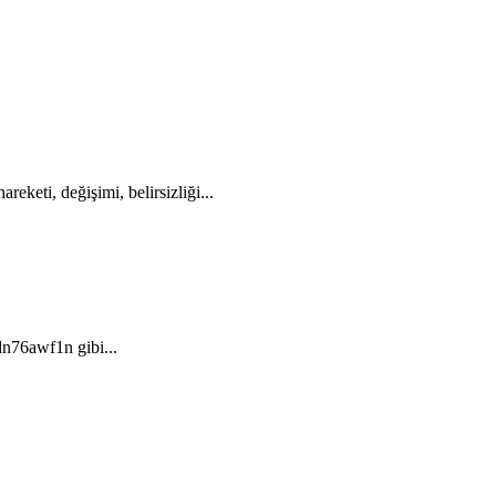
eti, değişimi, belirsizliği...
dn76awf1n gibi...