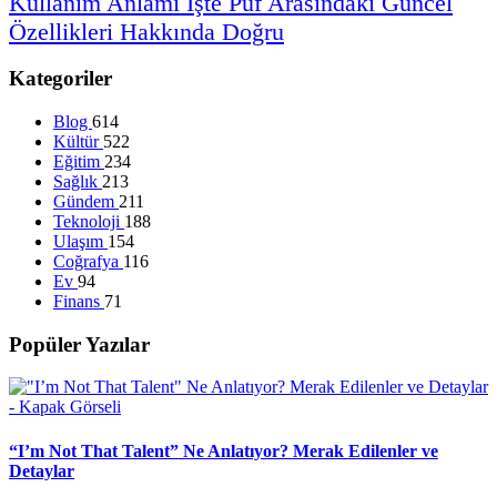
Kullanım
Anlamı
İşte
Püf
Arasındaki
Güncel
Özellikleri
Hakkında
Doğru
Kategoriler
Blog
614
Kültür
522
Eğitim
234
Sağlık
213
Gündem
211
Teknoloji
188
Ulaşım
154
Coğrafya
116
Ev
94
Finans
71
Popüler Yazılar
“I’m Not That Talent” Ne Anlatıyor? Merak Edilenler ve
Detaylar