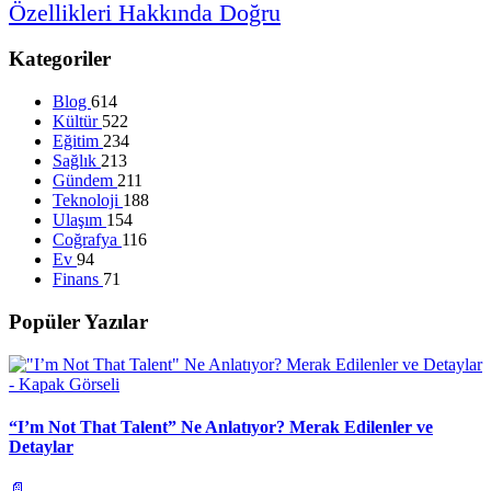
Özellikleri
Hakkında
Doğru
Kategoriler
Blog
614
Kültür
522
Eğitim
234
Sağlık
213
Gündem
211
Teknoloji
188
Ulaşım
154
Coğrafya
116
Ev
94
Finans
71
Popüler Yazılar
“I’m Not That Talent” Ne Anlatıyor? Merak Edilenler ve
Detaylar
📄