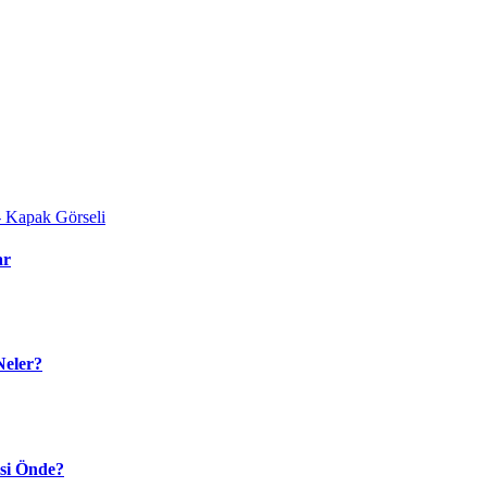
ar
Neler?
isi Önde?