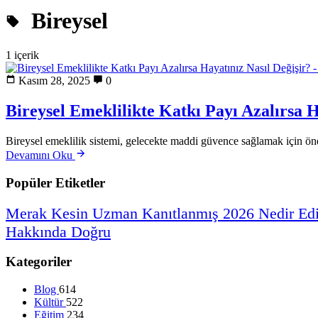
Bireysel
1 içerik
Kasım 28, 2025
0
Bireysel Emeklilikte Katkı Payı Azalırsa H
Bireysel emeklilik sistemi, gelecekte maddi güvence sağlamak için önem
Devamını Oku
Popüler Etiketler
Merak
Kesin
Uzman
Kanıtlanmış
2026
Nedir
Ed
Hakkında
Doğru
Kategoriler
Blog
614
Kültür
522
Eğitim
234