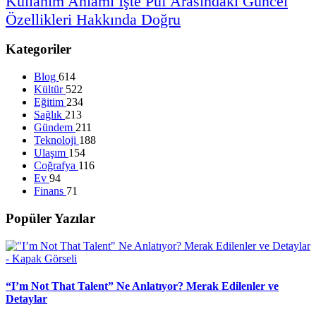
Kullanım
Anlamı
İşte
Püf
Arasındaki
Güncel
Özellikleri
Hakkında
Doğru
Kategoriler
Blog
614
Kültür
522
Eğitim
234
Sağlık
213
Gündem
211
Teknoloji
188
Ulaşım
154
Coğrafya
116
Ev
94
Finans
71
Popüler Yazılar
“I’m Not That Talent” Ne Anlatıyor? Merak Edilenler ve
Detaylar